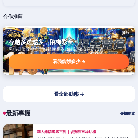
合作推薦
贊助
你現在卡在哪一階？
存越多送越多，階梯彩金
累積儲值達標自動解鎖對應彩金，階梯越高送越狠。
看我能領多少 →
看全部動態 →
最新專欄
專欄總覽
華人紙牌遊戲百科｜規則與市場結構