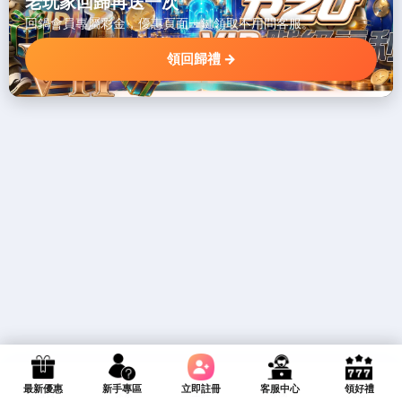
老玩家回歸再送一次
回鍋會員專屬彩金，優惠頁面一鍵領取不用問客服。
領回歸禮 →
報
帖
算
欄
人
最新優惠
新手專區
立即註冊
客服中心
領好禮
首頁
探索
工具
專欄
人物