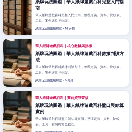
紙牌玩法圖鑑｜華人紙牌遊戲百科完整入門指
南
華人紙牌遊戲百科完整入門指南，整理定義、資料、比較表、
工具、案例與常見錯誤。
紙牌玩法圖鑑編輯室・16 分鐘
華人紙牌遊戲百科｜核心數據與指標
紙牌玩法圖鑑｜華人紙牌遊戲百科數據判讀方
法
華人紙牌遊戲百科數據判讀方法，整理定義、資料、比較表、
工具、案例與常見錯誤。
紙牌玩法圖鑑編輯室・6 分鐘
華人紙牌遊戲百科｜賽前資訊查核
紙牌玩法圖鑑｜華人紙牌遊戲百科盤口與結算
實例
華人紙牌遊戲百科盤口與結算實例，整理定義、資料、比較
表、工具、案例與常見錯誤。
紙牌玩法圖鑑編輯室・6 分鐘