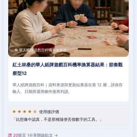
🔁 華人紙牌遊戲百科機率換算器
紅土林桑的華人紙牌遊戲百科機率換算器結果：節奏觀
察型12
華人紙牌遊戲百科｜資料來源與更新結果落在第 12 層，請保存
輸入、日期與適用條件後再判讀。
★★★★☆
使用後評價
比想像中認真，不是那種隨便丟個數字的工具。
讚 20
留言 1
分享
開啟貼文 →