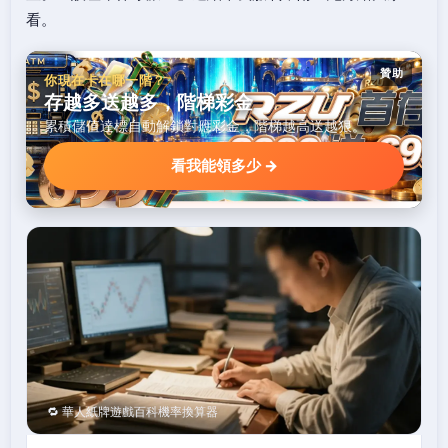
看。
贊助
你現在卡在哪一階？
存越多送越多，階梯彩金
累積儲值達標自動解鎖對應彩金，階梯越高送越狠。
看我能領多少 →
🔁 華人紙牌遊戲百科機率換算器