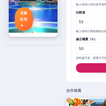
額。
輸入相同口徑的基準資
比較值
去搶
紅包
→
輸入相同日期範圍的比
修正權重（%）
資料越可靠，權重才可
合作推薦