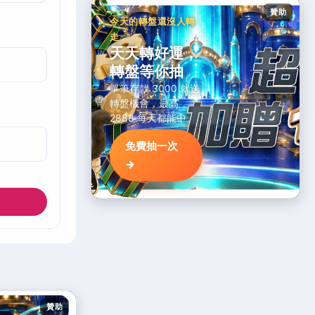
贊助
今天的轉盤還沒人轉
走
天天轉好運，
轉盤等你抽
單筆存款 3000 就送
轉盤機會，最高
2888 每天都能中。
免費抽一次
→
贊助