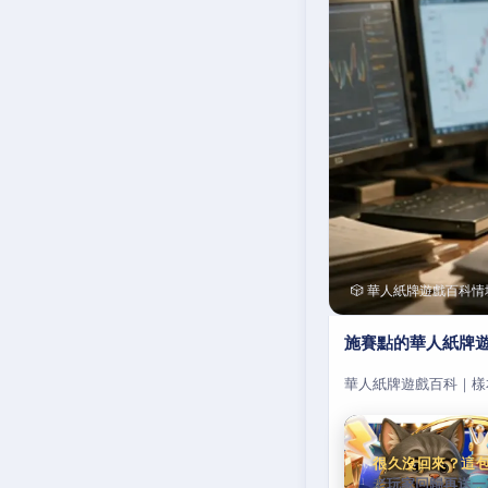
🎲 華人紙牌遊戲百科
施賽點的華人紙牌
華人紙牌遊戲百科｜樣
很久沒回來？這
老玩家回歸再送一