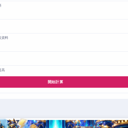
料
較資料
提高
開始計算