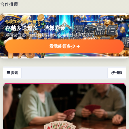
合作推薦
贊助
你現在卡在哪一階？
存越多送越多，階梯彩金
累積儲值達標自動解鎖對應彩金，階梯越高送越狠。
看我能領多少 →
☰ 探索
榜 情報