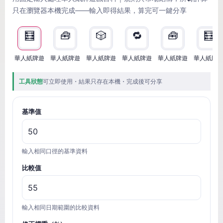
只在瀏覽器本機完成——輸入即得結果，算完可一鍵分享
🧮
🧰
🎲
🔁
🧰
🧮
華人紙牌遊
華人紙牌遊
華人紙牌遊
華人紙牌遊
華人紙牌遊
華人紙牌
工具狀態
可立即使用・結果只存在本機・完成後可分享
基準值
輸入相同口徑的基準資料
比較值
輸入相同日期範圍的比較資料