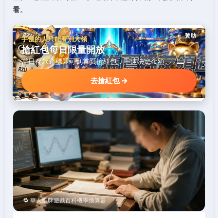
看。
贊助
手慢的人只能看別人領
搶紅包每日限量開放
當日存款達標即可到首頁搶紅包，手速決定金額。
去搶紅包 →
🔁 華人紙牌遊戲百科機率換算器