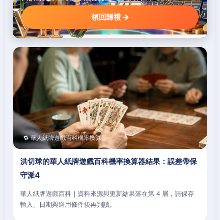
領回歸禮 →
🔁 華人紙牌遊戲百科機率換算器
洪切球的華人紙牌遊戲百科機率換算器結果：誤差帶保
守派4
華人紙牌遊戲百科｜資料來源與更新結果落在第 4 層，請保存
輸入、日期與適用條件後再判讀。