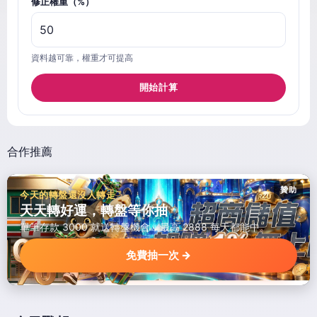
修正權重（%）
資料越可靠，權重才可提高
開始計算
合作推薦
贊助
今天的轉盤還沒人轉走
天天轉好運，轉盤等你抽
單筆存款 3000 就送轉盤機會，最高 2888 每天都能中。
免費抽一次 →