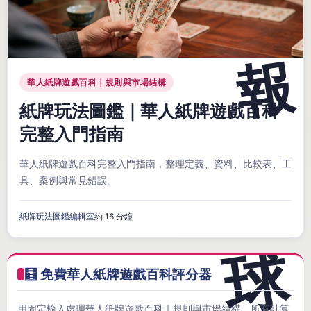
華人紙牌遊戲百科｜規則與市場結構
紙牌玩法圖鑑｜華人紙牌遊戲百科
完整入門指南
華人紙牌遊戲百科完整入門指南，整理定義、資料、比較表、工
具、案例與常見錯誤。
紙牌玩法圖鑑編輯室
約 16 分鐘
🧮 免費華人紙牌遊戲百科評分器
用固定輸入處理華人紙牌遊戲百科｜規則與市場結構，所有計算