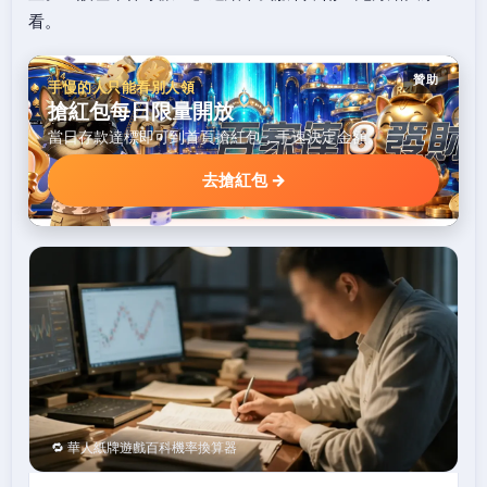
看。
贊助
手慢的人只能看別人領
搶紅包每日限量開放
當日存款達標即可到首頁搶紅包，手速決定金額。
去搶紅包 →
🔁 華人紙牌遊戲百科機率換算器