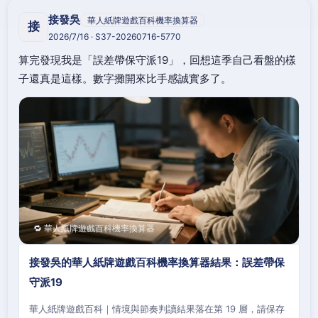
接發吳
華人紙牌遊戲百科機率換算器
接
2026/7/16 · S37-20260716-5770
算完發現我是「誤差帶保守派19」，回想這季自己看盤的樣
子還真是這樣。數字攤開來比手感誠實多了。
🔁 華人紙牌遊戲百科機率換算器
接發吳的華人紙牌遊戲百科機率換算器結果：誤差帶保
守派19
華人紙牌遊戲百科｜情境與節奏判讀結果落在第 19 層，請保存