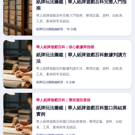
紙牌玩法圖鑑｜華人紙牌遊戲百科完整入門指
南
華人紙牌遊戲百科完整入門指南，整理定義、資料、比較表、
工具、案例與常見錯誤。
紙牌玩法圖鑑編輯室・16 分鐘
華人紙牌遊戲百科｜核心數據與指標
紙牌玩法圖鑑｜華人紙牌遊戲百科數據判讀方
法
華人紙牌遊戲百科數據判讀方法，整理定義、資料、比較表、
工具、案例與常見錯誤。
紙牌玩法圖鑑編輯室・6 分鐘
華人紙牌遊戲百科｜賽前資訊查核
紙牌玩法圖鑑｜華人紙牌遊戲百科盤口與結算
實例
華人紙牌遊戲百科盤口與結算實例，整理定義、資料、比較
表、工具、案例與常見錯誤。
紙牌玩法圖鑑編輯室・6 分鐘