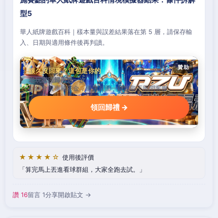
型5
華人紙牌遊戲百科｜樣本量與誤差結果落在第 5 層，請保存輸
入、日期與適用條件後再判讀。
贊助
很久沒回來？這包是你的
老玩家回歸再送一次
回鍋會員專屬彩金，優惠頁面一鍵領取不用問客服。
領回歸禮 →
★★★★☆
使用後評價
算完馬上丟進看球群組，大家全跑去試。
讚 16
留言 1
分享
開啟貼文 →