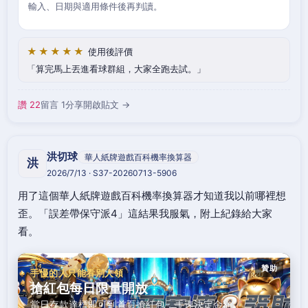
輸入、日期與適用條件後再判讀。
★★★★★
使用後評價
算完馬上丟進看球群組，大家全跑去試。
讚 22
留言 1
分享
開啟貼文 →
洪切球
華人紙牌遊戲百科機率換算器
洪
2026/7/13 · S37-20260713-5906
用了這個華人紙牌遊戲百科機率換算器才知道我以前哪裡想
歪。「誤差帶保守派4」這結果我服氣，附上紀錄給大家
看。
贊助
手慢的人只能看別人領
搶紅包每日限量開放
當日存款達標即可到首頁搶紅包，手速決定金額。