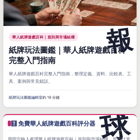
華人紙牌遊戲百科｜規則與市場結構
紙牌玩法圖鑑｜華人紙牌遊戲百科
完整入門指南
華人紙牌遊戲百科完整入門指南，整理定義、資料、比較表、工
具、案例與常見錯誤。
紙牌玩法圖鑑編輯室
約 16 分鐘
🧮 免費華人紙牌遊戲百科評分器
用固定輸入處理華人紙牌遊戲百科｜規則與市場結構，所有計算