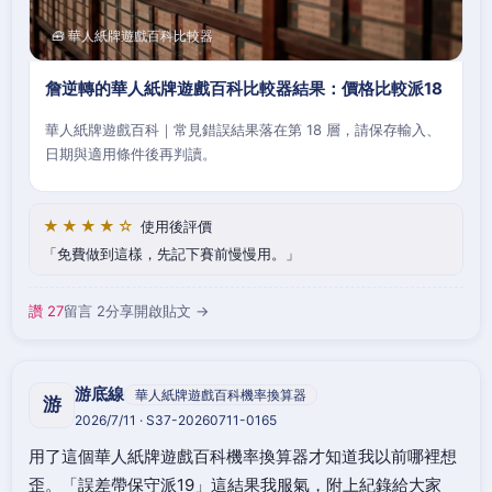
🧰 華人紙牌遊戲百科比較器
詹逆轉的華人紙牌遊戲百科比較器結果：價格比較派18
華人紙牌遊戲百科｜常見錯誤結果落在第 18 層，請保存輸入、
日期與適用條件後再判讀。
★★★★☆
使用後評價
免費做到這樣，先記下賽前慢慢用。
讚 27
留言 2
分享
開啟貼文 →
游底線
華人紙牌遊戲百科機率換算器
游
2026/7/11 · S37-20260711-0165
用了這個華人紙牌遊戲百科機率換算器才知道我以前哪裡想
歪。「誤差帶保守派19」這結果我服氣，附上紀錄給大家