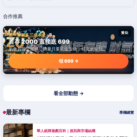
合作推薦
贊助
第一筆就多三成本金
首存 2000 直接送 699
新會員限定加碼，碼量只要彩金五倍，領完就能玩。
領 699 →
看全部動態 →
最新專欄
專欄總覽
華人紙牌遊戲百科｜規則與市場結構