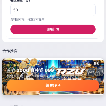
修正權重（%）
資料越可靠，權重才可提高
開始計算
合作推薦
贊助
第一筆就多三成本金
首存 2000 直接送 699
新會員限定加碼，碼量只要彩金五倍，領完就能玩。
領 699 →