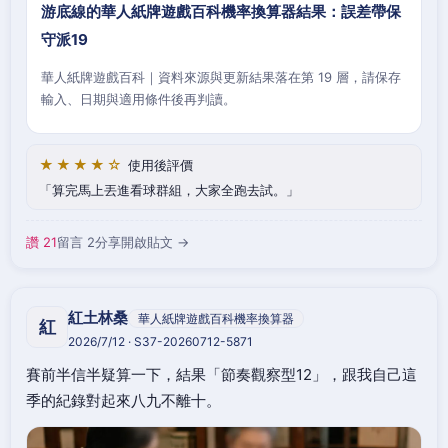
游底線的華人紙牌遊戲百科機率換算器結果：誤差帶保
守派19
華人紙牌遊戲百科｜資料來源與更新結果落在第 19 層，請保存
輸入、日期與適用條件後再判讀。
★★★★☆
使用後評價
算完馬上丟進看球群組，大家全跑去試。
讚 21
留言 2
分享
開啟貼文 →
紅土林桑
華人紙牌遊戲百科機率換算器
紅
2026/7/12 · S37-20260712-5871
賽前半信半疑算一下，結果「節奏觀察型12」，跟我自己這
季的紀錄對起來八九不離十。