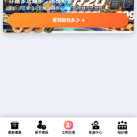
存越多送越多，階梯彩金
累積儲值達標自動解鎖對應彩金，階梯越高送越狠。
看我能領多少 →
報
帖
算
欄
人
最新優惠
新手專區
立即註冊
客服中心
領好禮
首頁
探索
工具
專欄
人物