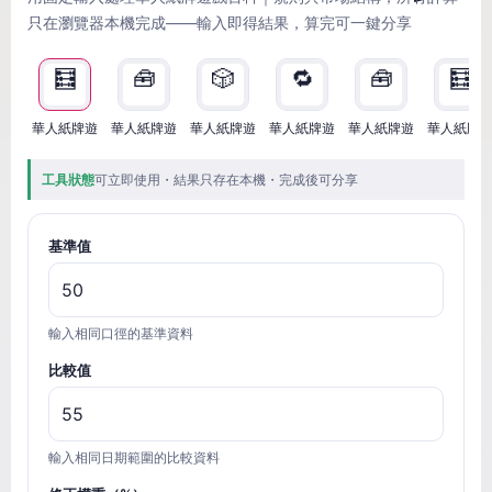
只在瀏覽器本機完成——輸入即得結果，算完可一鍵分享
🧮
🧰
🎲
🔁
🧰
🧮
華人紙牌遊
華人紙牌遊
華人紙牌遊
華人紙牌遊
華人紙牌遊
華人紙牌
工具狀態
可立即使用・結果只存在本機・完成後可分享
基準值
輸入相同口徑的基準資料
比較值
輸入相同日期範圍的比較資料