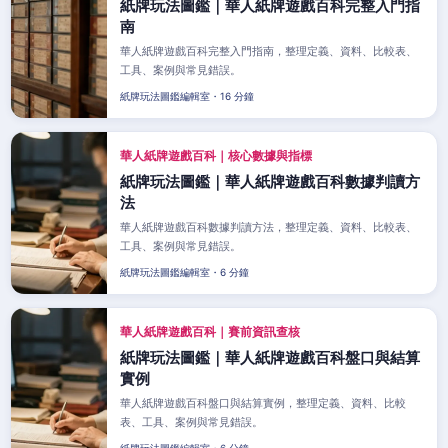
紙牌玩法圖鑑｜華人紙牌遊戲百科完整入門指
南
華人紙牌遊戲百科完整入門指南，整理定義、資料、比較表、
工具、案例與常見錯誤。
紙牌玩法圖鑑編輯室・16 分鐘
華人紙牌遊戲百科｜核心數據與指標
紙牌玩法圖鑑｜華人紙牌遊戲百科數據判讀方
法
華人紙牌遊戲百科數據判讀方法，整理定義、資料、比較表、
工具、案例與常見錯誤。
紙牌玩法圖鑑編輯室・6 分鐘
華人紙牌遊戲百科｜賽前資訊查核
紙牌玩法圖鑑｜華人紙牌遊戲百科盤口與結算
實例
華人紙牌遊戲百科盤口與結算實例，整理定義、資料、比較
表、工具、案例與常見錯誤。
紙牌玩法圖鑑編輯室・6 分鐘