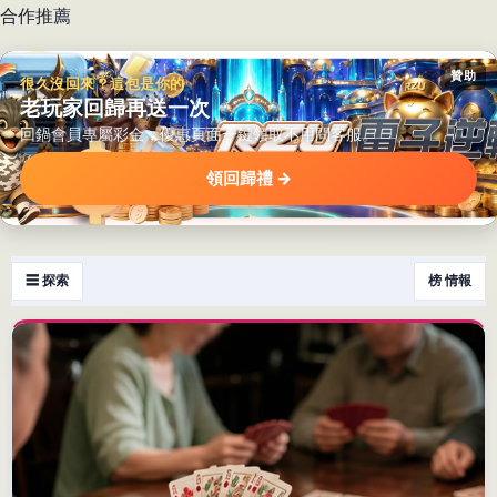
合作推薦
贊助
很久沒回來？這包是你的
老玩家回歸再送一次
回鍋會員專屬彩金，優惠頁面一鍵領取不用問客服。
領回歸禮 →
☰ 探索
榜 情報