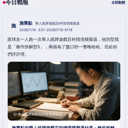
今日戰報
全部動態
施賽點
華人紙牌遊戲百科情境模擬器
施
2026/7/16 · S37-20260716-6178
跟球友一人跑一次華人紙牌遊戲百科情境模擬器，他別型我
是「條件拆解型5」，兩個為了盤口吵一整晚哈哈。丟給你
們評評理。
🎲 華人紙牌遊戲百科情境模擬器
施賽點的華人紙牌遊戲百科情境模擬器結果：條件拆解