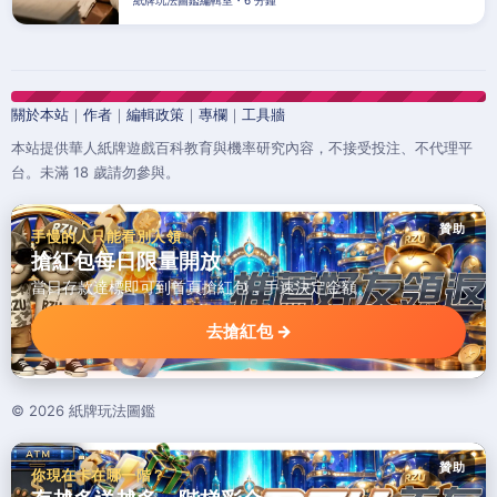
關於本站
｜
作者
｜
編輯政策
｜
專欄
｜
工具牆
本站提供華人紙牌遊戲百科教育與機率研究內容，不接受投注、不代理平
台。未滿 18 歲請勿參與。
贊助
手慢的人只能看別人領
搶紅包每日限量開放
當日存款達標即可到首頁搶紅包，手速決定金額。
去搶紅包 →
© 2026 紙牌玩法圖鑑
贊助
你現在卡在哪一階？