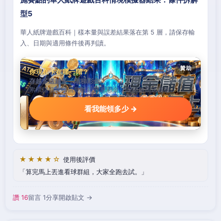
型5
華人紙牌遊戲百科｜樣本量與誤差結果落在第 5 層，請保存輸
入、日期與適用條件後再判讀。
贊助
你現在卡在哪一階？
存越多送越多，階梯彩金
累積儲值達標自動解鎖對應彩金，階梯越高送越狠。
看我能領多少 →
★★★★☆
使用後評價
算完馬上丟進看球群組，大家全跑去試。
讚 16
留言 1
分享
開啟貼文 →