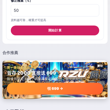
修正權重（%）
資料越可靠，權重才可提高
開始計算
合作推薦
贊助
第一筆就多三成本金
首存 2000 直接送 699
新會員限定加碼，碼量只要彩金五倍，領完就能玩。
領 699 →