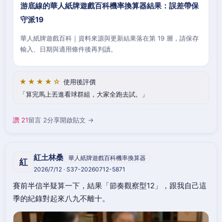
游底線的華人紙牌遊戲百科機率換算器結果：誤差帶保
守派19
華人紙牌遊戲百科｜資料來源與更新結果落在第 19 層，請保存
輸入、日期與適用條件後再判讀。
★★★★☆
使用後評價
算完馬上丟進看球群組，大家全跑去試。
讚 21
留言 2
分享
開啟貼文 →
紅土林桑
華人紙牌遊戲百科機率換算器
紅
2026/7/12 · S37-20260712-5871
賽前半信半疑算一下，結果「節奏觀察型12」，跟我自己這
季的紀錄對起來八九不離十。