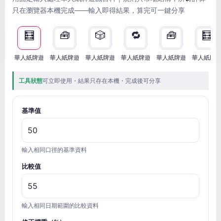
只在瀏覽器本機完成——輸入即得結果，算完可一鍵分享
🧮
🧰
🎲
🔁
🧰
🧮
華人紙牌遊
華人紙牌遊
華人紙牌遊
華人紙牌遊
華人紙牌遊
華人紙牌
工具狀態
可立即使用・結果只存在本機・完成後可分享
基準值
輸入相同口徑的基準資料
比較值
輸入相同日期範圍的比較資料