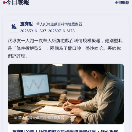
今日戰報
全部動態
施賽點
華人紙牌遊戲百科情境模擬器
施
2026/7/16 · S37-20260716-6178
跟球友一人跑一次華人紙牌遊戲百科情境模擬器，他別型我
是「條件拆解型5」，兩個為了盤口吵一整晚哈哈。丟給你
們評評理。
🎲 華人紙牌遊戲百科情境模擬器
施賽點的華人紙牌遊戲百科情境模擬器結果：條件拆解