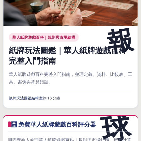
華人紙牌遊戲百科｜規則與市場結構
紙牌玩法圖鑑｜華人紙牌遊戲百科
完整入門指南
華人紙牌遊戲百科完整入門指南，整理定義、資料、比較表、工
具、案例與常見錯誤。
紙牌玩法圖鑑編輯室
約 16 分鐘
🧮 免費華人紙牌遊戲百科評分器
用固定輸入處理華人紙牌遊戲百科｜規則與市場結構，所有計算