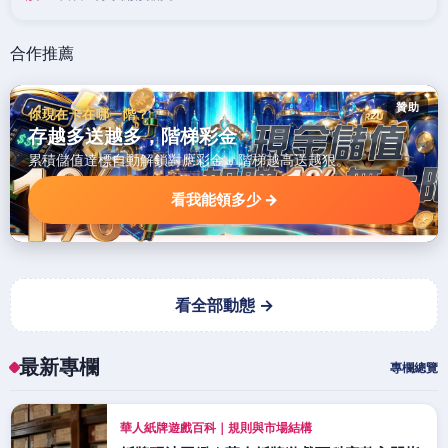
合作推薦
贊助
你現在卡在哪一階？
存越多送越多，階梯彩金
累積儲值達標自動解鎖對應彩金，階梯越高送越狠。
看我能領多少 →
看全部動態 →
最新專欄
專欄總覽
華人紙牌遊戲百科｜規則與市場結構