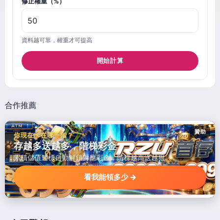
修正權重（%）
資料越可靠，權重才可提高
開始計算
合作推薦
贊助
你現在卡在哪一階？
存越多送越多，階梯彩金
累積儲值達標自動解鎖對應彩金，階梯越高送越狠。
看我能領多少 →