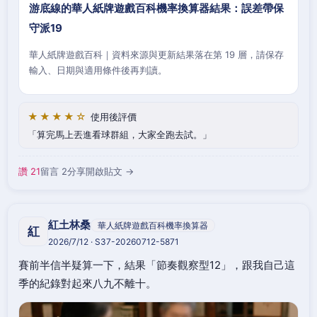
游底線的華人紙牌遊戲百科機率換算器結果：誤差帶保
守派19
華人紙牌遊戲百科｜資料來源與更新結果落在第 19 層，請保存
輸入、日期與適用條件後再判讀。
★★★★☆
使用後評價
算完馬上丟進看球群組，大家全跑去試。
讚 21
留言 2
分享
開啟貼文 →
紅土林桑
華人紙牌遊戲百科機率換算器
紅
2026/7/12 · S37-20260712-5871
賽前半信半疑算一下，結果「節奏觀察型12」，跟我自己這
季的紀錄對起來八九不離十。