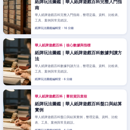
紙牌玩法圖鑑｜華人紙牌遊戲百科完整入門指
南
華人紙牌遊戲百科完整入門指南，整理定義、資料、比較表、
工具、案例與常見錯誤。
紙牌玩法圖鑑編輯室・16 分鐘
華人紙牌遊戲百科｜核心數據與指標
紙牌玩法圖鑑｜華人紙牌遊戲百科數據判讀方
法
華人紙牌遊戲百科數據判讀方法，整理定義、資料、比較表、
工具、案例與常見錯誤。
紙牌玩法圖鑑編輯室・6 分鐘
華人紙牌遊戲百科｜賽前資訊查核
紙牌玩法圖鑑｜華人紙牌遊戲百科盤口與結算
實例
華人紙牌遊戲百科盤口與結算實例，整理定義、資料、比較
表、工具、案例與常見錯誤。
紙牌玩法圖鑑編輯室・6 分鐘