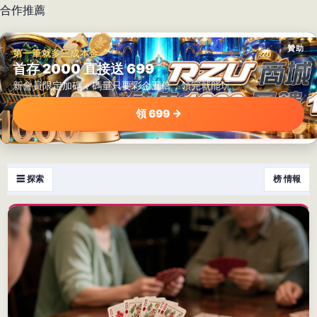
合作推薦
贊助
第一筆就多三成本金
首存 2000 直接送 699
新會員限定加碼，碼量只要彩金五倍，領完就能玩。
領 699 →
☰ 探索
榜 情報