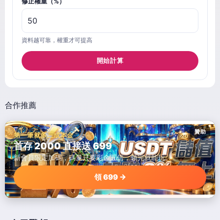
修正權重（%）
資料越可靠，權重才可提高
開始計算
合作推薦
贊助
第一筆就多三成本金
首存 2000 直接送 699
新會員限定加碼，碼量只要彩金五倍，領完就能玩。
領 699 →