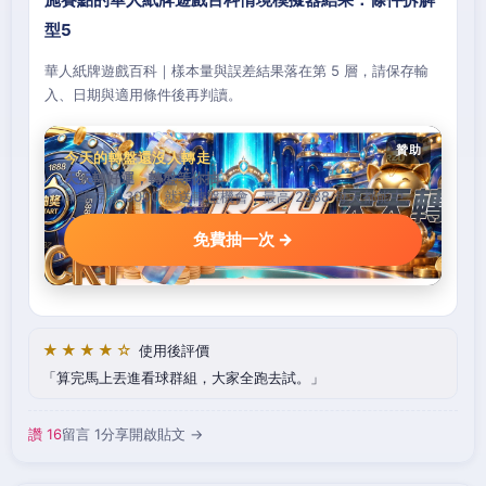
型5
華人紙牌遊戲百科｜樣本量與誤差結果落在第 5 層，請保存輸
入、日期與適用條件後再判讀。
贊助
今天的轉盤還沒人轉走
天天轉好運，轉盤等你抽
單筆存款 3000 就送轉盤機會，最高 2888 每天都能中。
免費抽一次 →
★★★★☆
使用後評價
算完馬上丟進看球群組，大家全跑去試。
讚 16
留言 1
分享
開啟貼文 →