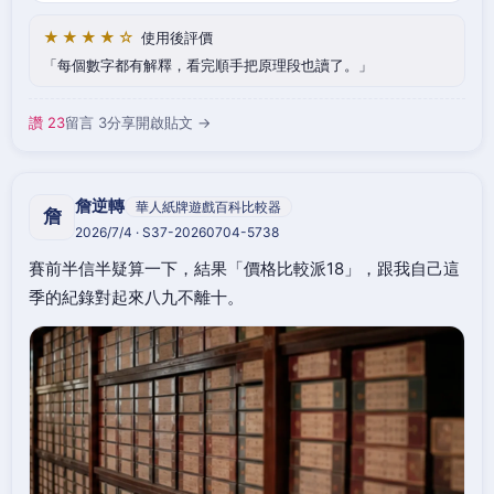
★★★★☆
使用後評價
每個數字都有解釋，看完順手把原理段也讀了。
讚 23
留言 3
分享
開啟貼文 →
詹逆轉
華人紙牌遊戲百科比較器
詹
2026/7/4 · S37-20260704-5738
賽前半信半疑算一下，結果「價格比較派18」，跟我自己這
季的紀錄對起來八九不離十。