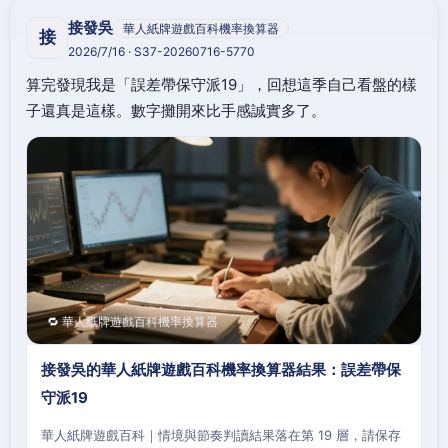
接發吳
華人紙牌遊戲百科機率換算器
接
2026/7/16 · S37-20260716-5770
算完發現我是「誤差帶保守派19」，回想這季自己看盤的樣
子還真是這樣。數字攤開來比手感誠實多了。
🔁 華人紙牌遊戲百科機率換算器
接發吳的華人紙牌遊戲百科機率換算器結果：誤差帶保
守派19
華人紙牌遊戲百科｜情境與節奏判讀結果落在第 19 層，請保存