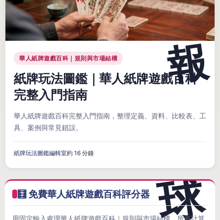
華人紙牌遊戲百科｜規則與市場結構
紙牌玩法圖鑑｜華人紙牌遊戲百科
完整入門指南
華人紙牌遊戲百科完整入門指南，整理定義、資料、比較表、工
具、案例與常見錯誤。
紙牌玩法圖鑑編輯室
約 16 分鐘
🧮 免費華人紙牌遊戲百科評分器
用固定輸入處理華人紙牌遊戲百科｜規則與市場結構，所有計算