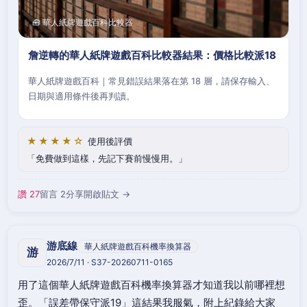
🧰 華人紙牌遊戲百科比較器
詹逆轉的華人紙牌遊戲百科比較器結果：價格比較派18
華人紙牌遊戲百科｜常見錯誤結果落在第 18 層，請保存輸入、
日期與適用條件後再判讀。
★★★★☆
使用後評價
免費做到這樣，先記下賽前慢慢用。
讚 27
留言 2
分享
開啟貼文 →
游底線
華人紙牌遊戲百科機率換算器
游
2026/7/11 · S37-20260711-0165
用了這個華人紙牌遊戲百科機率換算器才知道我以前哪裡想
歪。「誤差帶保守派19」這結果我服氣，附上紀錄給大家