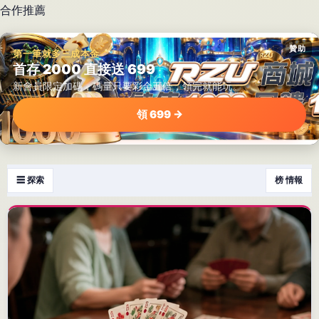
合作推薦
贊助
第一筆就多三成本金
首存 2000 直接送 699
新會員限定加碼，碼量只要彩金五倍，領完就能玩。
領 699 →
☰ 探索
榜 情報