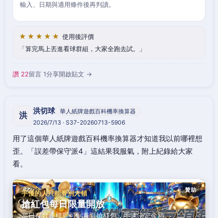
輸入、日期與適用條件後再判讀。
★★★★★
使用後評價
算完馬上丟進看球群組，大家全跑去試。
讚 22
留言 1
分享
開啟貼文 →
洪切球
華人紙牌遊戲百科機率換算器
洪
2026/7/13 · S37-20260713-5906
用了這個華人紙牌遊戲百科機率換算器才知道我以前哪裡想
歪。「誤差帶保守派4」這結果我服氣，附上紀錄給大家
看。
贊助
手慢的人只能看別人領
搶紅包每日限量開放
當日存款達標即可到首頁搶紅包，手速決定金額。