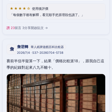
★★★★☆
使用後評價
每個數字都有解釋，看完順手把原理段也讀了。
讚 23
留言 3
分享
開啟貼文 →
詹逆轉
華人紙牌遊戲百科比較器
詹
2026/7/4 · S37-20260704-5738
賽前半信半疑算一下，結果「價格比較派18」，跟我自己這
季的紀錄對起來八九不離十。