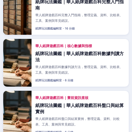
紙牌玩法圖鑑｜華人紙牌遊戲百科完整入門指
南
華人紙牌遊戲百科完整入門指南，整理定義、資料、比較表、
工具、案例與常見錯誤。
紙牌玩法圖鑑編輯室・16 分鐘
華人紙牌遊戲百科｜核心數據與指標
紙牌玩法圖鑑｜華人紙牌遊戲百科數據判讀方
法
華人紙牌遊戲百科數據判讀方法，整理定義、資料、比較表、
工具、案例與常見錯誤。
紙牌玩法圖鑑編輯室・6 分鐘
華人紙牌遊戲百科｜賽前資訊查核
紙牌玩法圖鑑｜華人紙牌遊戲百科盤口與結算
實例
華人紙牌遊戲百科盤口與結算實例，整理定義、資料、比較
表、工具、案例與常見錯誤。
紙牌玩法圖鑑編輯室・6 分鐘