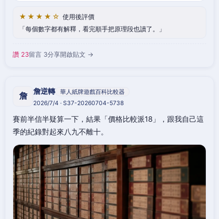
★★★★☆
使用後評價
每個數字都有解釋，看完順手把原理段也讀了。
讚 23
留言 3
分享
開啟貼文 →
詹逆轉
華人紙牌遊戲百科比較器
詹
2026/7/4 · S37-20260704-5738
賽前半信半疑算一下，結果「價格比較派18」，跟我自己這
季的紀錄對起來八九不離十。