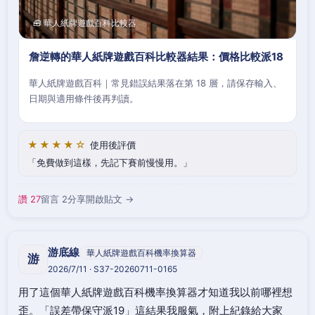
🧰 華人紙牌遊戲百科比較器
詹逆轉的華人紙牌遊戲百科比較器結果：價格比較派18
華人紙牌遊戲百科｜常見錯誤結果落在第 18 層，請保存輸入、
日期與適用條件後再判讀。
★★★★☆
使用後評價
免費做到這樣，先記下賽前慢慢用。
讚 27
留言 2
分享
開啟貼文 →
游底線
華人紙牌遊戲百科機率換算器
游
2026/7/11 · S37-20260711-0165
用了這個華人紙牌遊戲百科機率換算器才知道我以前哪裡想
歪。「誤差帶保守派19」這結果我服氣，附上紀錄給大家