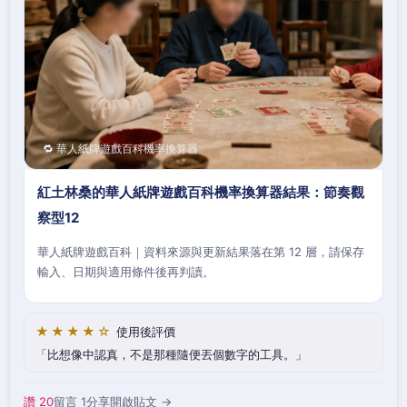
🔁 華人紙牌遊戲百科機率換算器
紅土林桑的華人紙牌遊戲百科機率換算器結果：節奏觀
察型12
華人紙牌遊戲百科｜資料來源與更新結果落在第 12 層，請保存
輸入、日期與適用條件後再判讀。
★★★★☆
使用後評價
比想像中認真，不是那種隨便丟個數字的工具。
讚 20
留言 1
分享
開啟貼文 →