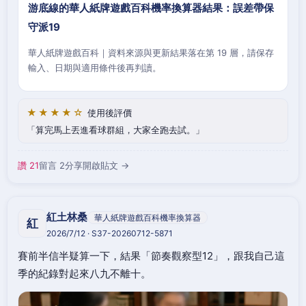
游底線的華人紙牌遊戲百科機率換算器結果：誤差帶保
守派19
華人紙牌遊戲百科｜資料來源與更新結果落在第 19 層，請保存
輸入、日期與適用條件後再判讀。
★★★★☆
使用後評價
算完馬上丟進看球群組，大家全跑去試。
讚 21
留言 2
分享
開啟貼文 →
紅土林桑
華人紙牌遊戲百科機率換算器
紅
2026/7/12 · S37-20260712-5871
賽前半信半疑算一下，結果「節奏觀察型12」，跟我自己這
季的紀錄對起來八九不離十。