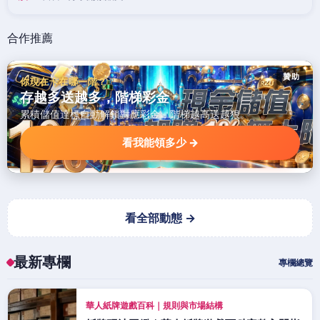
合作推薦
贊助
你現在卡在哪一階？
存越多送越多，階梯彩金
累積儲值達標自動解鎖對應彩金，階梯越高送越狠。
看我能領多少 →
看全部動態 →
最新專欄
專欄總覽
華人紙牌遊戲百科｜規則與市場結構