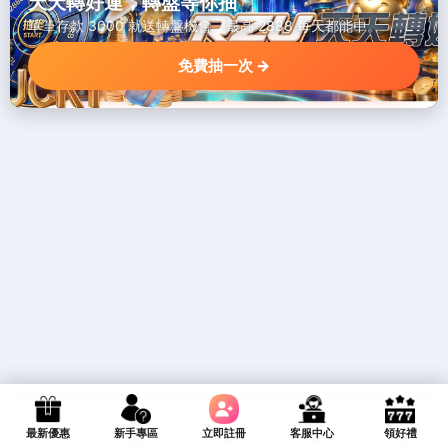
天天轉好運，轉盤等你抽
單筆存款 3000 就送轉盤機會，最高 2888 每天都能中。
免費抽一次 →
報
帖
算
欄
人
最新優惠
新手專區
立即註冊
客服中心
領好禮
首頁
探索
工具
專欄
人物