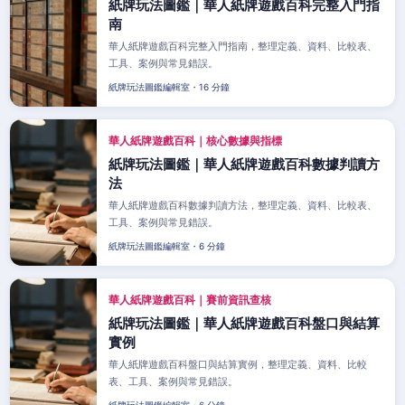
紙牌玩法圖鑑｜華人紙牌遊戲百科完整入門指
南
華人紙牌遊戲百科完整入門指南，整理定義、資料、比較表、
工具、案例與常見錯誤。
紙牌玩法圖鑑編輯室・16 分鐘
華人紙牌遊戲百科｜核心數據與指標
紙牌玩法圖鑑｜華人紙牌遊戲百科數據判讀方
法
華人紙牌遊戲百科數據判讀方法，整理定義、資料、比較表、
工具、案例與常見錯誤。
紙牌玩法圖鑑編輯室・6 分鐘
華人紙牌遊戲百科｜賽前資訊查核
紙牌玩法圖鑑｜華人紙牌遊戲百科盤口與結算
實例
華人紙牌遊戲百科盤口與結算實例，整理定義、資料、比較
表、工具、案例與常見錯誤。
紙牌玩法圖鑑編輯室・6 分鐘