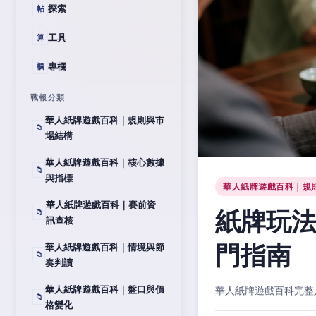
探索
帖
工具
算
專欄
欄
戰報分類
華人紙牌遊戲百科｜規則與市
📁
場結構
華人紙牌遊戲百科｜核心數據
📁
與指標
華人紙牌遊戲百科｜規
華人紙牌遊戲百科｜賽前資
紙牌玩
📁
訊查核
門指南
華人紙牌遊戲百科｜情境與節
📁
奏判讀
華人紙牌遊戲百科｜盤口與價
華人紙牌遊戲百科完整
📁
格變化