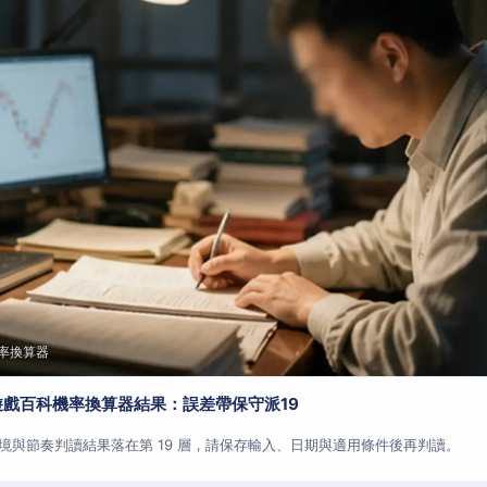
機率換算器
戲百科機率換算器結果：誤差帶保守派19
境與節奏判讀結果落在第 19 層，請保存輸入、日期與適用條件後再判讀。