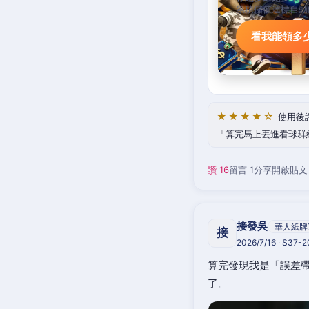
累積儲值達標自動
看我能領多少
★★★★☆
使用後
算完馬上丟進看球群
讚 16
留言 1
分享
開啟貼文
接發吳
華人紙牌
接
2026/7/16 · S37-
算完發現我是「誤差帶
了。