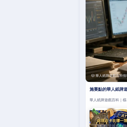
🎲 華人紙牌遊戲百科
施賽點的華人紙牌
華人紙牌遊戲百科｜樣
你現在卡在哪一
存越多送越多，階