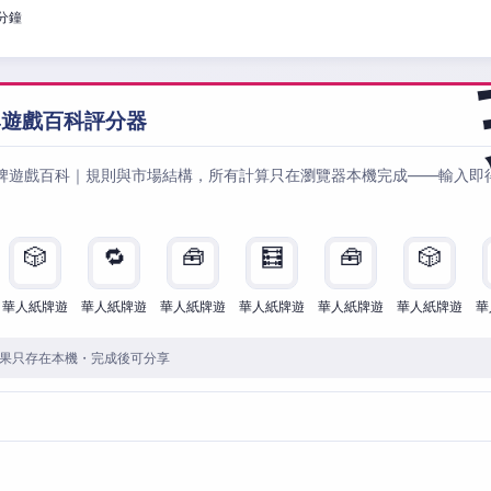
 分鐘
牌遊戲百科評分器
牌遊戲百科｜規則與市場結構，所有計算只在瀏覽器本機完成——輸入即
🎲
🔁
🧰
🧮
🧰
🎲
華人紙牌遊
華人紙牌遊
華人紙牌遊
華人紙牌遊
華人紙牌遊
華人紙牌遊
華
果只存在本機・完成後可分享