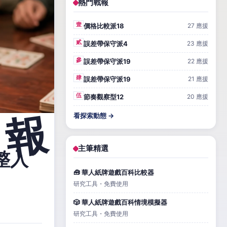
熱門戰報
壹
價格比較派18
27 應援
貳
誤差帶保守派4
23 應援
參
誤差帶保守派19
22 應援
肆
誤差帶保守派19
21 應援
伍
節奏觀察型12
20 應援
看探索動態 →
主筆精選
整入
🧰 華人紙牌遊戲百科比較器
研究工具・免費使用
🎲 華人紙牌遊戲百科情境模擬器
研究工具・免費使用