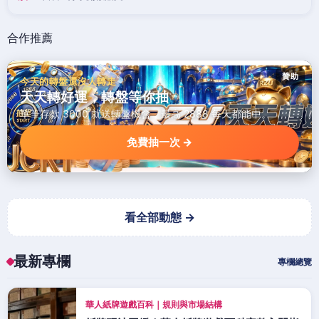
合作推薦
贊助
今天的轉盤還沒人轉走
天天轉好運，轉盤等你抽
單筆存款 3000 就送轉盤機會，最高 2888 每天都能中。
免費抽一次 →
看全部動態 →
最新專欄
專欄總覽
華人紙牌遊戲百科｜規則與市場結構