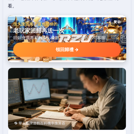
看。
贊助
很久沒回來？這包是你的
老玩家回歸再送一次
回鍋會員專屬彩金，優惠頁面一鍵領取不用問客服。
領回歸禮 →
🔁 華人紙牌遊戲百科機率換算器