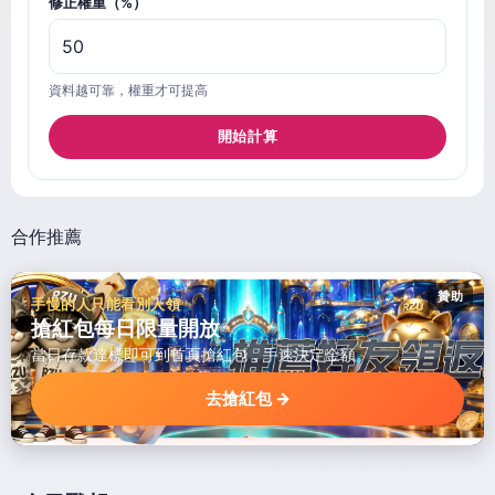
修正權重（%）
資料越可靠，權重才可提高
開始計算
合作推薦
贊助
手慢的人只能看別人領
搶紅包每日限量開放
當日存款達標即可到首頁搶紅包，手速決定金額。
去搶紅包 →