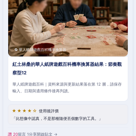
🔁 華人紙牌遊戲百科機率換算器
紅土林桑的華人紙牌遊戲百科機率換算器結果：節奏觀
察型12
華人紙牌遊戲百科｜資料來源與更新結果落在第 12 層，請保存
輸入、日期與適用條件後再判讀。
★★★★☆
使用後評價
比想像中認真，不是那種隨便丟個數字的工具。
讚 20
留言 1
分享
開啟貼文 →