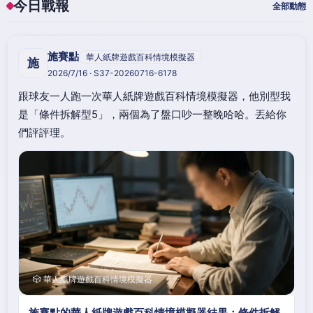
今日戰報
全部動態
施賽點
華人紙牌遊戲百科情境模擬器
施
2026/7/16 · S37-20260716-6178
跟球友一人跑一次華人紙牌遊戲百科情境模擬器，他別型我
是「條件拆解型5」，兩個為了盤口吵一整晚哈哈。丟給你
們評評理。
🎲 華人紙牌遊戲百科情境模擬器
施賽點的華人紙牌遊戲百科情境模擬器結果：條件拆解