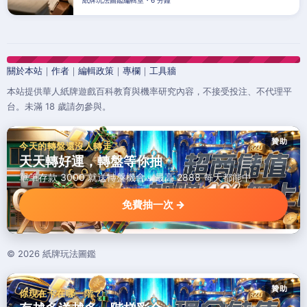
關於本站
｜
作者
｜
編輯政策
｜
專欄
｜
工具牆
本站提供華人紙牌遊戲百科教育與機率研究內容，不接受投注、不代理平
台。未滿 18 歲請勿參與。
贊助
今天的轉盤還沒人轉走
天天轉好運，轉盤等你抽
單筆存款 3000 就送轉盤機會，最高 2888 每天都能中。
免費抽一次 →
© 2026 紙牌玩法圖鑑
贊助
你現在卡在哪一階？