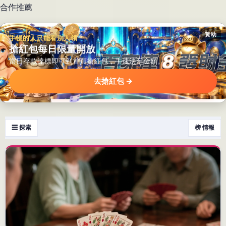
合作推薦
贊助
手慢的人只能看別人領
搶紅包每日限量開放
當日存款達標即可到首頁搶紅包，手速決定金額。
去搶紅包 →
☰ 探索
榜 情報