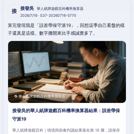
接發吳
華人紙牌遊戲百科機率換算器
接
2026/7/16 · S37-20260716-5770
算完發現我是「誤差帶保守派19」，回想這季自己看盤的樣
子還真是這樣。數字攤開來比手感誠實多了。
🔁 華人紙牌遊戲百科機率換算器
接發吳的華人紙牌遊戲百科機率換算器結果：誤差帶保
守派19
華人紙牌遊戲百科｜情境與節奏判讀結果落在第 19 層，請保存