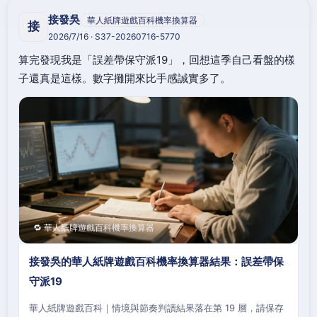
接發吳
華人紙牌遊戲百科機率換算器
接
2026/7/16 · S37-20260716-5770
算完發現我是「誤差帶保守派19」，回想這季自己看盤的樣
子還真是這樣。數字攤開來比手感誠實多了。
🔁 華人紙牌遊戲百科機率換算器
接發吳的華人紙牌遊戲百科機率換算器結果：誤差帶保
守派19
華人紙牌遊戲百科｜情境與節奏判讀結果落在第 19 層，請保存