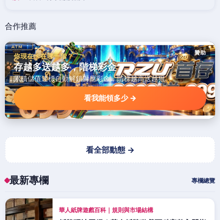
合作推薦
贊助
你現在卡在哪一階？
存越多送越多，階梯彩金
累積儲值達標自動解鎖對應彩金，階梯越高送越狠。
看我能領多少 →
看全部動態 →
最新專欄
專欄總覽
華人紙牌遊戲百科｜規則與市場結構