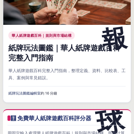
華人紙牌遊戲百科｜規則與市場結構
紙牌玩法圖鑑｜華人紙牌遊戲百科
完整入門指南
華人紙牌遊戲百科完整入門指南，整理定義、資料、比較表、工
具、案例與常見錯誤。
紙牌玩法圖鑑編輯室
約 16 分鐘
🧮 免費華人紙牌遊戲百科評分器
用固定輸入處理華人紙牌遊戲百科｜規則與市場結構，所有計算