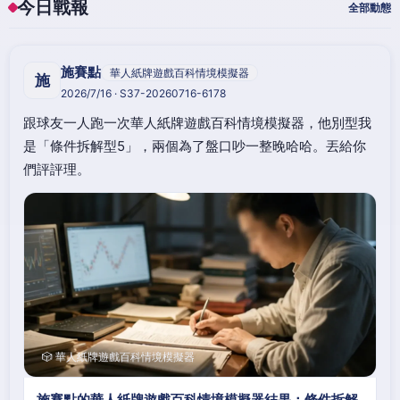
今日戰報
全部動態
施賽點
華人紙牌遊戲百科情境模擬器
施
2026/7/16 · S37-20260716-6178
跟球友一人跑一次華人紙牌遊戲百科情境模擬器，他別型我
是「條件拆解型5」，兩個為了盤口吵一整晚哈哈。丟給你
們評評理。
🎲 華人紙牌遊戲百科情境模擬器
施賽點的華人紙牌遊戲百科情境模擬器結果：條件拆解