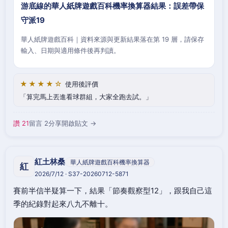
游底線的華人紙牌遊戲百科機率換算器結果：誤差帶保
守派19
華人紙牌遊戲百科｜資料來源與更新結果落在第 19 層，請保存
輸入、日期與適用條件後再判讀。
★★★★☆
使用後評價
算完馬上丟進看球群組，大家全跑去試。
讚 21
留言 2
分享
開啟貼文 →
紅土林桑
華人紙牌遊戲百科機率換算器
紅
2026/7/12 · S37-20260712-5871
賽前半信半疑算一下，結果「節奏觀察型12」，跟我自己這
季的紀錄對起來八九不離十。