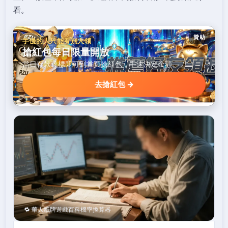
看。
贊助
手慢的人只能看別人領
搶紅包每日限量開放
當日存款達標即可到首頁搶紅包，手速決定金額。
去搶紅包 →
🔁 華人紙牌遊戲百科機率換算器