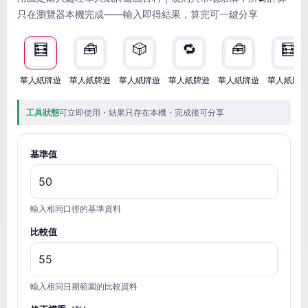
只在瀏覽器本機完成——輸入即得結果，算完可一鍵分享
🧮
🧰
🎲
🔁
🧰
🧮
華人紙牌遊
華人紙牌遊
華人紙牌遊
華人紙牌遊
華人紙牌遊
華人紙牌
工具狀態
可立即使用・結果只存在本機・完成後可分享
基準值
輸入相同口徑的基準資料
比較值
輸入相同日期範圍的比較資料