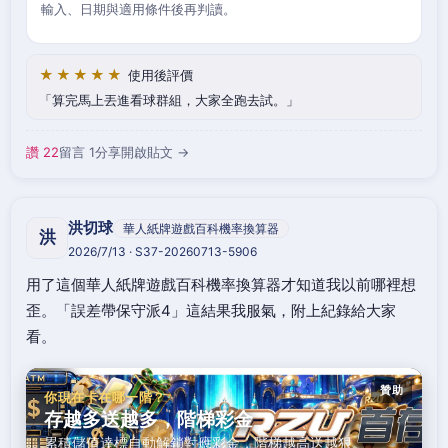
輸入、日期與適用條件後再判讀。
★★★★★
使用後評價
算完馬上丟進看球群組，大家全跑去試。
讚 22
留言 1
分享
開啟貼文 →
洪切球
華人紙牌遊戲百科機率換算器
洪
2026/7/13 · S37-20260713-5906
用了這個華人紙牌遊戲百科機率換算器才知道我以前哪裡想
歪。「誤差帶保守派4」這結果我服氣，附上紀錄給大家
看。
贊助
你現在卡在哪一階？
存越多送越多，階梯彩金
累積儲值達標自動解鎖對應彩金，階梯越高送越狠。