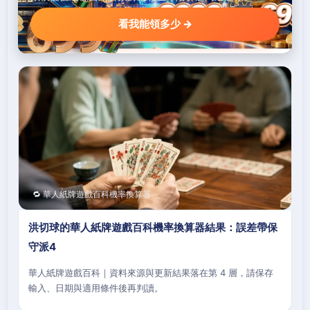
看我能領多少 →
🔁 華人紙牌遊戲百科機率換算器
洪切球的華人紙牌遊戲百科機率換算器結果：誤差帶保
守派4
華人紙牌遊戲百科｜資料來源與更新結果落在第 4 層，請保存
輸入、日期與適用條件後再判讀。