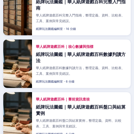
紙牌玩法圖鑑｜華人紙牌遊戲百科完整入門指
南
華人紙牌遊戲百科完整入門指南，整理定義、資料、比較表、
工具、案例與常見錯誤。
紙牌玩法圖鑑編輯室・16 分鐘
華人紙牌遊戲百科｜核心數據與指標
紙牌玩法圖鑑｜華人紙牌遊戲百科數據判讀方
法
華人紙牌遊戲百科數據判讀方法，整理定義、資料、比較表、
工具、案例與常見錯誤。
紙牌玩法圖鑑編輯室・6 分鐘
華人紙牌遊戲百科｜賽前資訊查核
紙牌玩法圖鑑｜華人紙牌遊戲百科盤口與結算
實例
華人紙牌遊戲百科盤口與結算實例，整理定義、資料、比較
表、工具、案例與常見錯誤。
紙牌玩法圖鑑編輯室・6 分鐘