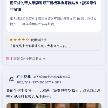
游底線的華人紙牌遊戲百科機率換算器結果：誤差帶保
守派19
華人紙牌遊戲百科｜資料來源與更新結果落在第 19 層，請保存
輸入、日期與適用條件後再判讀。
★★★★☆
使用後評價
算完馬上丟進看球群組，大家全跑去試。
讚 21
留言 2
分享
開啟貼文 →
紅土林桑
華人紙牌遊戲百科機率換算器
紅
2026/7/12 · S37-20260712-5871
賽前半信半疑算一下，結果「節奏觀察型12」，跟我自己這
季的紀錄對起來八九不離十。