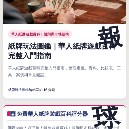
華人紙牌遊戲百科｜規則與市場結構
紙牌玩法圖鑑｜華人紙牌遊戲百科
完整入門指南
華人紙牌遊戲百科完整入門指南，整理定義、資料、比較表、工
具、案例與常見錯誤。
紙牌玩法圖鑑編輯室
約 16 分鐘
🧮 免費華人紙牌遊戲百科評分器
用固定輸入處理華人紙牌遊戲百科｜規則與市場結構，所有計算