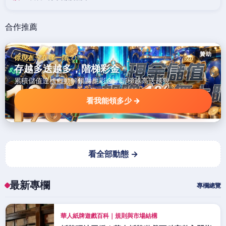
合作推薦
贊助
你現在卡在哪一階？
存越多送越多，階梯彩金
累積儲值達標自動解鎖對應彩金，階梯越高送越狠。
看我能領多少 →
看全部動態 →
最新專欄
專欄總覽
華人紙牌遊戲百科｜規則與市場結構