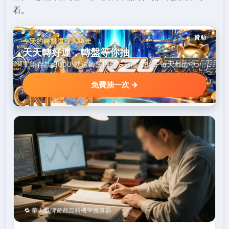
看。
贊助
今天的轉盤還沒人轉走
天天轉好運，轉盤等你抽
單筆存款 3000 就送轉盤機會，最高 2888 每天都能中。
免費抽一次 →
🔁 華人紙牌遊戲百科機率換算器