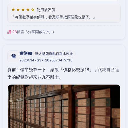
★★★★☆
使用後評價
每個數字都有解釋，看完順手把原理段也讀了。
讚 23
留言 3
分享
開啟貼文 →
詹逆轉
華人紙牌遊戲百科比較器
詹
2026/7/4 · S37-20260704-5738
賽前半信半疑算一下，結果「價格比較派18」，跟我自己這
季的紀錄對起來八九不離十。