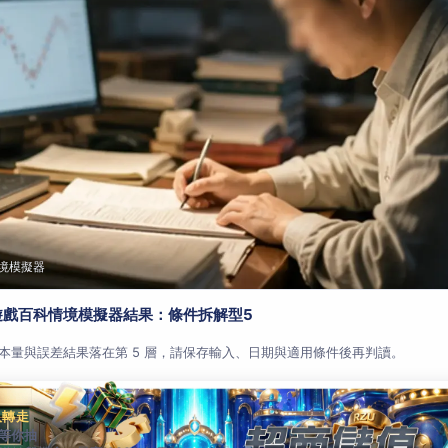
情境模擬器
遊戲百科情境模擬器結果：條件拆解型5
本量與誤差結果落在第 5 層，請保存輸入、日期與適用條件後再判讀。
人轉走
等你抽