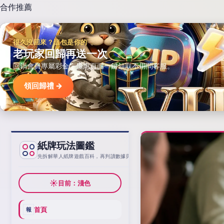
合作推薦
很久沒回來？這包是你的
老玩家回歸再送一次
回鍋會員專屬彩金，優惠頁面一鍵領取不用問客服。
領回歸禮 →
紙牌玩法圖鑑
基線
先拆解華人紙牌遊戲百科，再判讀數據與價格
☀
目前：淺色
首頁
報