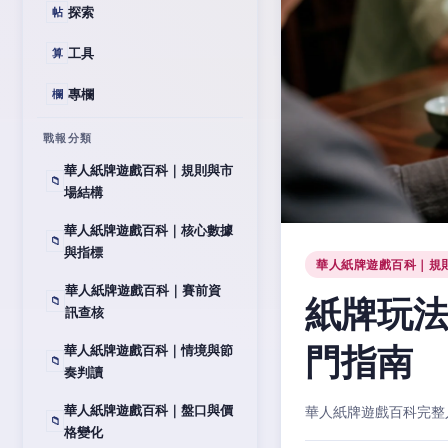
探索
帖
工具
算
專欄
欄
戰報分類
華人紙牌遊戲百科｜規則與市
📁
場結構
華人紙牌遊戲百科｜核心數據
📁
與指標
華人紙牌遊戲百科｜規
華人紙牌遊戲百科｜賽前資
紙牌玩
📁
訊查核
門指南
華人紙牌遊戲百科｜情境與節
📁
奏判讀
華人紙牌遊戲百科｜盤口與價
華人紙牌遊戲百科完整
📁
格變化