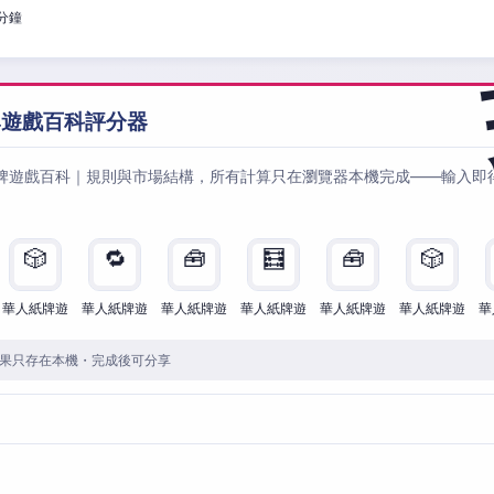
 分鐘
牌遊戲百科評分器
牌遊戲百科｜規則與市場結構，所有計算只在瀏覽器本機完成——輸入即
🎲
🔁
🧰
🧮
🧰
🎲
華人紙牌遊
華人紙牌遊
華人紙牌遊
華人紙牌遊
華人紙牌遊
華人紙牌遊
華
果只存在本機・完成後可分享