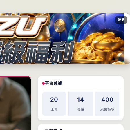
贊助
平台數據
20
14
400
工具
專欄
結果類型