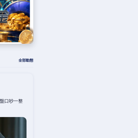
全部動態
盤口吵一整