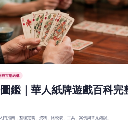
則與市場結構
法圖鑑｜華人紙牌遊戲百科完
入門指南，整理定義、資料、比較表、工具、案例與常見錯誤。