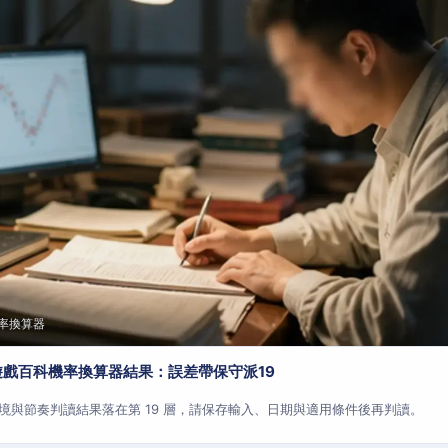
機率換算器
戲百科機率換算器結果：誤差帶保守派19
境與節奏判讀結果落在第 19 層，請保存輸入、日期與適用條件後再判讀。