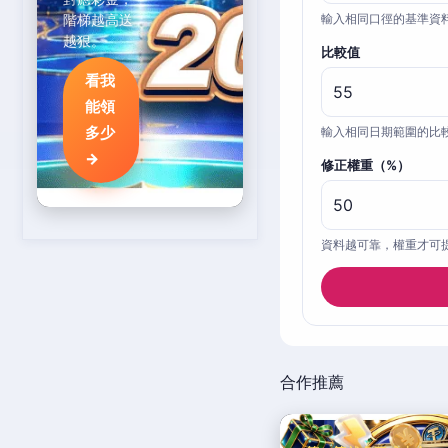
階梯越高送
輸入相同口徑的基準資
越狠。
比較值
看我
能領
多少
輸入相同日期範圍的比
→
修正權重（%）
資料越可靠，權重才可
合作推薦