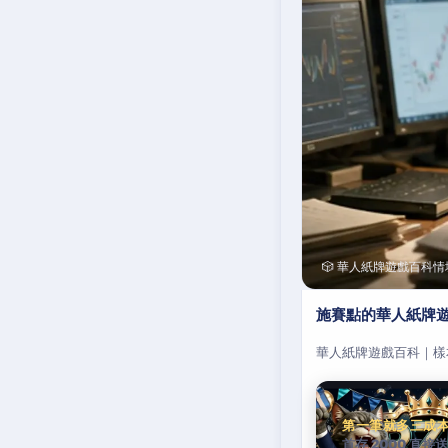
🎲 華人紙牌遊戲百科
施賽點的華人紙牌
華人紙牌遊戲百科｜樣
第一筆就多三成
首存 2000 直接送