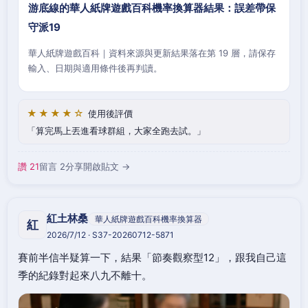
游底線的華人紙牌遊戲百科機率換算器結果：誤差帶保
守派19
華人紙牌遊戲百科｜資料來源與更新結果落在第 19 層，請保存
輸入、日期與適用條件後再判讀。
★★★★☆
使用後評價
算完馬上丟進看球群組，大家全跑去試。
讚 21
留言 2
分享
開啟貼文 →
紅土林桑
華人紙牌遊戲百科機率換算器
紅
2026/7/12 · S37-20260712-5871
賽前半信半疑算一下，結果「節奏觀察型12」，跟我自己這
季的紀錄對起來八九不離十。