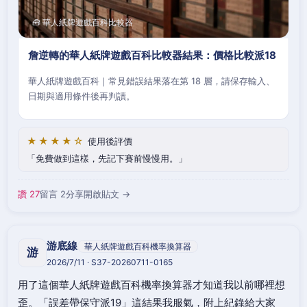
🧰 華人紙牌遊戲百科比較器
詹逆轉的華人紙牌遊戲百科比較器結果：價格比較派18
華人紙牌遊戲百科｜常見錯誤結果落在第 18 層，請保存輸入、
日期與適用條件後再判讀。
★★★★☆
使用後評價
免費做到這樣，先記下賽前慢慢用。
讚 27
留言 2
分享
開啟貼文 →
游底線
華人紙牌遊戲百科機率換算器
游
2026/7/11 · S37-20260711-0165
用了這個華人紙牌遊戲百科機率換算器才知道我以前哪裡想
歪。「誤差帶保守派19」這結果我服氣，附上紀錄給大家