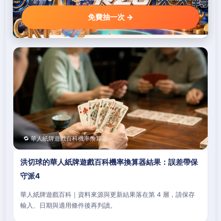
免費抽一次 →
🔁 華人紙牌遊戲百科機率換算器
洪切球的華人紙牌遊戲百科機率換算器結果：誤差帶保
守派4
華人紙牌遊戲百科｜資料來源與更新結果落在第 4 層，請保存
輸入、日期與適用條件後再判讀。