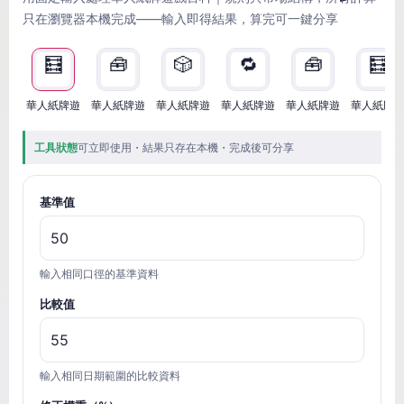
只在瀏覽器本機完成——輸入即得結果，算完可一鍵分享
🧮
🧰
🎲
🔁
🧰
🧮
華人紙牌遊
華人紙牌遊
華人紙牌遊
華人紙牌遊
華人紙牌遊
華人紙牌
工具狀態
可立即使用・結果只存在本機・完成後可分享
基準值
輸入相同口徑的基準資料
比較值
輸入相同日期範圍的比較資料