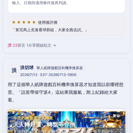
輸入、日期與適用條件後再判讀。
★★★★★
使用後評價
算完馬上丟進看球群組，大家全跑去試。
讚 22
留言 1
分享
開啟貼文 →
洪切球
華人紙牌遊戲百科機率換算器
洪
2026/7/13 · S37-20260713-5906
用了這個華人紙牌遊戲百科機率換算器才知道我以前哪裡想
歪。「誤差帶保守派4」這結果我服氣，附上紀錄給大家
看。
贊助
今天的轉盤還沒人轉走
天天轉好運，轉盤等你抽
單筆存款 3000 就送轉盤機會，最高 2888 每天都能中。