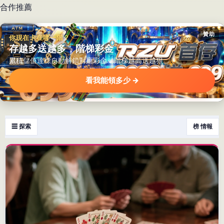
合作推薦
贊助
你現在卡在哪一階？
存越多送越多，階梯彩金
累積儲值達標自動解鎖對應彩金，階梯越高送越狠。
看我能領多少 →
☰ 探索
榜 情報