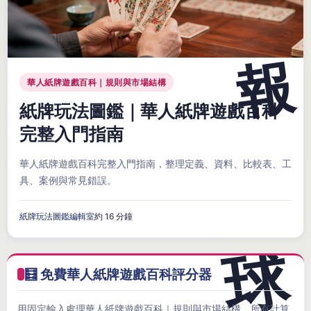
華人紙牌遊戲百科｜規則與市場結構
紙牌玩法圖鑑｜華人紙牌遊戲百科
完整入門指南
華人紙牌遊戲百科完整入門指南，整理定義、資料、比較表、工
具、案例與常見錯誤。
紙牌玩法圖鑑編輯室
約 16 分鐘
🧮 免費華人紙牌遊戲百科評分器
用固定輸入處理華人紙牌遊戲百科｜規則與市場結構，所有計算