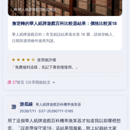
🧰 華人紙牌遊戲百科比較器
詹逆轉的華人紙牌遊戲百科比較器結果：價格比較派18
華人紙牌遊戲百科｜常見錯誤結果落在第 18 層，請保存輸入、
日期與適用條件後再判讀。
★★★★☆
使用後評價
免費做到這樣，先記下賽前慢慢用。
讚 27
留言 2
分享
開啟貼文 →
游底線
華人紙牌遊戲百科機率換算器
游
2026/7/11 · S37-20260711-0165
用了這個華人紙牌遊戲百科機率換算器才知道我以前哪裡想
歪。「誤差帶保守派19」這結果我服氣，附上紀錄給大家