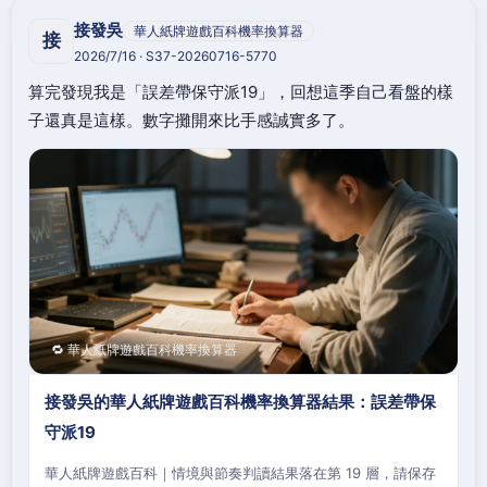
接發吳
華人紙牌遊戲百科機率換算器
接
2026/7/16 · S37-20260716-5770
算完發現我是「誤差帶保守派19」，回想這季自己看盤的樣
子還真是這樣。數字攤開來比手感誠實多了。
🔁 華人紙牌遊戲百科機率換算器
接發吳的華人紙牌遊戲百科機率換算器結果：誤差帶保
守派19
華人紙牌遊戲百科｜情境與節奏判讀結果落在第 19 層，請保存