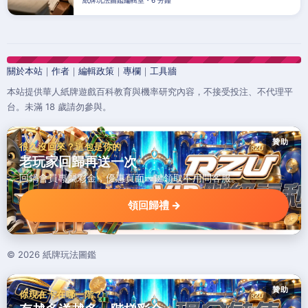
關於本站
｜
作者
｜
編輯政策
｜
專欄
｜
工具牆
本站提供華人紙牌遊戲百科教育與機率研究內容，不接受投注、不代理平
台。未滿 18 歲請勿參與。
贊助
很久沒回來？這包是你的
老玩家回歸再送一次
回鍋會員專屬彩金，優惠頁面一鍵領取不用問客服。
領回歸禮 →
© 2026 紙牌玩法圖鑑
贊助
你現在卡在哪一階？