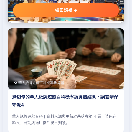
領回歸禮 →
🔁 華人紙牌遊戲百科機率換算器
洪切球的華人紙牌遊戲百科機率換算器結果：誤差帶保
守派4
華人紙牌遊戲百科｜資料來源與更新結果落在第 4 層，請保存
輸入、日期與適用條件後再判讀。