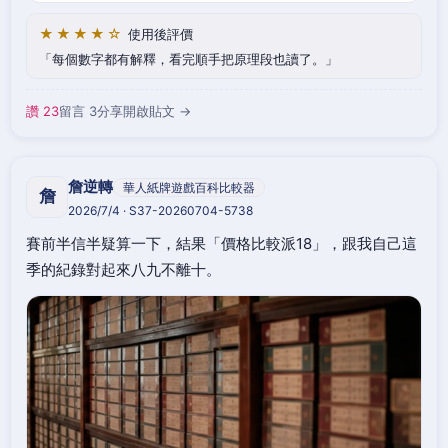
★★★★☆
使用後評價
每個數字都有解釋，看完順手把原理段也讀了。
讚 23
留言 3
分享
開啟貼文 →
詹逆轉
華人紙牌遊戲百科比較器
詹
2026/7/4 · S37-20260704-5738
賽前半信半疑算一下，結果「價格比較派18」，跟我自己這
季的紀錄對起來八九不離十。