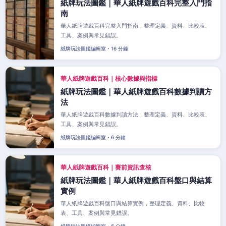
紙牌玩法圖鑑｜華人紙牌遊戲百科完整入門指
南
華人紙牌遊戲百科完整入門指南，整理定義、資料、比較表、
工具、案例與常見錯誤。
紙牌玩法圖鑑編輯室・16 分鐘
華人紙牌遊戲百科｜核心數據與指標
紙牌玩法圖鑑｜華人紙牌遊戲百科數據判讀方
法
華人紙牌遊戲百科數據判讀方法，整理定義、資料、比較表、
工具、案例與常見錯誤。
紙牌玩法圖鑑編輯室・6 分鐘
華人紙牌遊戲百科｜賽前資訊查核
紙牌玩法圖鑑｜華人紙牌遊戲百科盤口與結算
實例
華人紙牌遊戲百科盤口與結算實例，整理定義、資料、比較
表、工具、案例與常見錯誤。
紙牌玩法圖鑑編輯室・6 分鐘