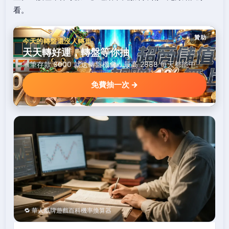
看。
贊助
今天的轉盤還沒人轉走
天天轉好運，轉盤等你抽
單筆存款 3000 就送轉盤機會，最高 2888 每天都能中。
免費抽一次 →
🔁 華人紙牌遊戲百科機率換算器