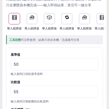
只在瀏覽器本機完成——輸入即得結果，算完可一鍵分享
🧮
🧰
🎲
🔁
🧰
🧮
華人紙牌遊
華人紙牌遊
華人紙牌遊
華人紙牌遊
華人紙牌遊
華人紙牌
工具狀態
可立即使用・結果只存在本機・完成後可分享
基準值
輸入相同口徑的基準資料
比較值
輸入相同日期範圍的比較資料