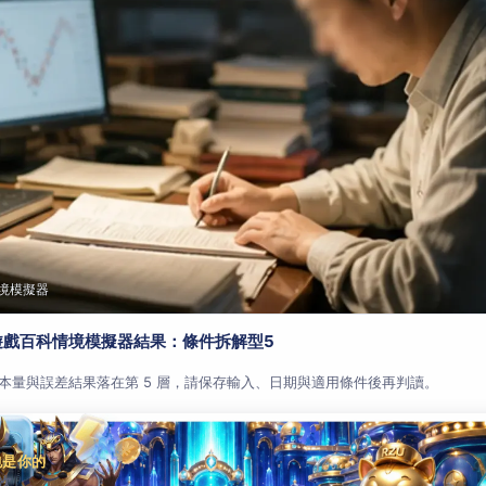
情境模擬器
遊戲百科情境模擬器結果：條件拆解型5
本量與誤差結果落在第 5 層，請保存輸入、日期與適用條件後再判讀。
包是你的
次