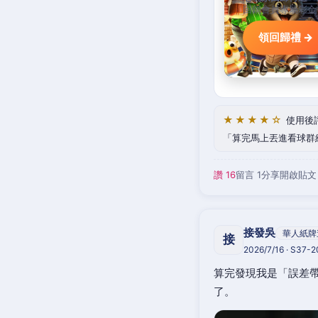
回鍋會員專屬彩金
領回歸禮 →
★★★★☆
使用後
算完馬上丟進看球群
讚 16
留言 1
分享
開啟貼文
接發吳
華人紙牌
接
2026/7/16 · S37-
算完發現我是「誤差帶
了。