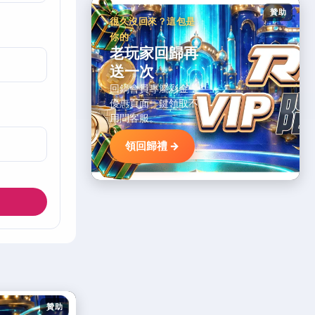
贊助
很久沒回來？這包是
你的
老玩家回歸再
送一次
回鍋會員專屬彩金，
優惠頁面一鍵領取不
用問客服。
領回歸禮 →
贊助