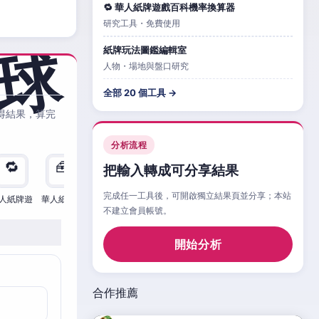
🔁 華人紙牌遊戲百科機率換算器
研究工具・免費使用
紙牌玩法圖鑑編輯室
人物・場地與盤口研究
全部 20 個工具 →
得結果，算完
分析流程
🔁
🧰
🧮
🧰
🎲
🔁

把輸入轉成可分享結果
完成任一工具後，可開啟獨立結果頁並分享；本站
人紙牌遊
華人紙牌遊
華人紙牌遊
華人紙牌遊
華人紙牌遊
華人紙牌遊
華人
不建立會員帳號。
開始分析
合作推薦