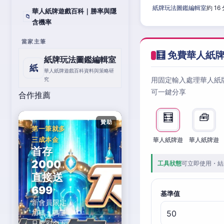
紙牌玩法圖鑑編輯室
約 16
華人紙牌遊戲百科｜勝率與隱
📁
含機率
當家主筆
🧮 免費華人紙
紙牌玩法圖鑑編輯室
紙
華人紙牌遊戲百科資料與策略研
用固定輸入處理華人紙
究
可一鍵分享
合作推薦
🧮
🧰
贊助
第一筆就多
三成本金
華人紙牌遊
華人紙牌遊
首存
2000
工具狀態
可立即使用・結
直接送
699
基準值
新會員限定
加碼，碼量
只要彩金五