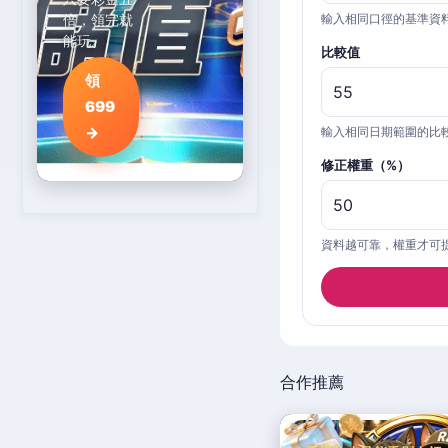
倍，領完就
輸入相同口徑的基準資
能玩。
比較值
領
699
→
輸入相同日期範圍的比
修正權重（%）
資料越可靠，權重才可
合作推薦