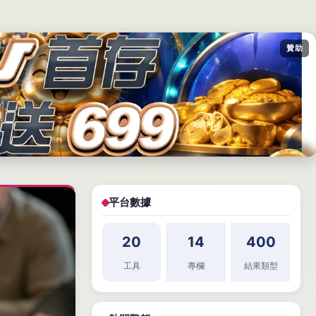
贊助
平台數據
20
14
400
工具
專欄
結果類型