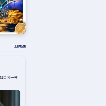
全部動態
盤口吵一整