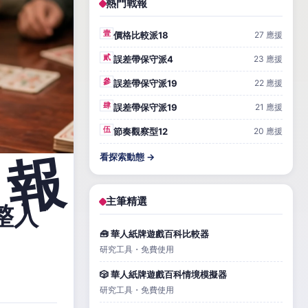
熱門戰報
壹
價格比較派18
27 應援
貳
誤差帶保守派4
23 應援
參
誤差帶保守派19
22 應援
肆
誤差帶保守派19
21 應援
伍
節奏觀察型12
20 應援
看探索動態 →
主筆精選
整入
🧰 華人紙牌遊戲百科比較器
研究工具・免費使用
🎲 華人紙牌遊戲百科情境模擬器
研究工具・免費使用