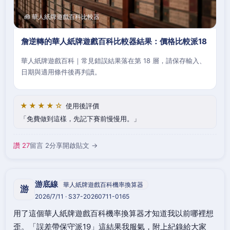
🧰 華人紙牌遊戲百科比較器
詹逆轉的華人紙牌遊戲百科比較器結果：價格比較派18
華人紙牌遊戲百科｜常見錯誤結果落在第 18 層，請保存輸入、
日期與適用條件後再判讀。
★★★★☆
使用後評價
免費做到這樣，先記下賽前慢慢用。
讚 27
留言 2
分享
開啟貼文 →
游底線
華人紙牌遊戲百科機率換算器
游
2026/7/11 · S37-20260711-0165
用了這個華人紙牌遊戲百科機率換算器才知道我以前哪裡想
歪。「誤差帶保守派19」這結果我服氣，附上紀錄給大家