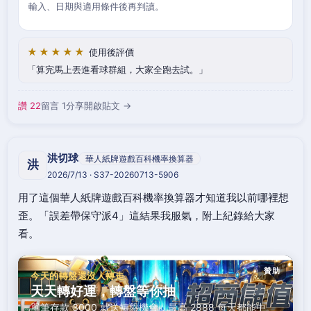
輸入、日期與適用條件後再判讀。
★★★★★
使用後評價
算完馬上丟進看球群組，大家全跑去試。
讚 22
留言 1
分享
開啟貼文 →
洪切球
華人紙牌遊戲百科機率換算器
洪
2026/7/13 · S37-20260713-5906
用了這個華人紙牌遊戲百科機率換算器才知道我以前哪裡想
歪。「誤差帶保守派4」這結果我服氣，附上紀錄給大家
看。
贊助
今天的轉盤還沒人轉走
天天轉好運，轉盤等你抽
單筆存款 3000 就送轉盤機會，最高 2888 每天都能中。