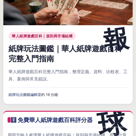
華人紙牌遊戲百科｜規則與市場結構
紙牌玩法圖鑑｜華人紙牌遊戲百科
完整入門指南
華人紙牌遊戲百科完整入門指南，整理定義、資料、比較表、工
具、案例與常見錯誤。
紙牌玩法圖鑑編輯室
約 16 分鐘
🧮 免費華人紙牌遊戲百科評分器
用固定輸入處理華人紙牌遊戲百科｜規則與市場結構，所有計算