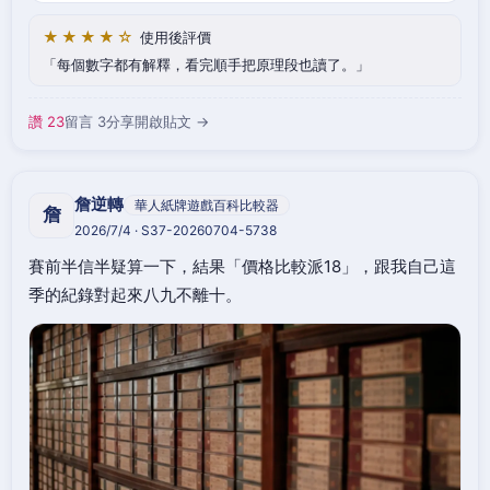
★★★★☆
使用後評價
每個數字都有解釋，看完順手把原理段也讀了。
讚 23
留言 3
分享
開啟貼文 →
詹逆轉
華人紙牌遊戲百科比較器
詹
2026/7/4 · S37-20260704-5738
賽前半信半疑算一下，結果「價格比較派18」，跟我自己這
季的紀錄對起來八九不離十。