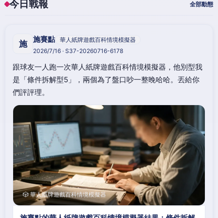
今日戰報
全部動態
施賽點
華人紙牌遊戲百科情境模擬器
施
2026/7/16 · S37-20260716-6178
跟球友一人跑一次華人紙牌遊戲百科情境模擬器，他別型我
是「條件拆解型5」，兩個為了盤口吵一整晚哈哈。丟給你
們評評理。
🎲 華人紙牌遊戲百科情境模擬器
施賽點的華人紙牌遊戲百科情境模擬器結果：條件拆解