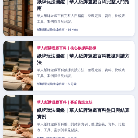
紙牌玩法圖鑑｜華人紙牌遊戲百科完整入門指
南
華人紙牌遊戲百科完整入門指南，整理定義、資料、比較表、
工具、案例與常見錯誤。
紙牌玩法圖鑑編輯室・16 分鐘
華人紙牌遊戲百科｜核心數據與指標
紙牌玩法圖鑑｜華人紙牌遊戲百科數據判讀方
法
華人紙牌遊戲百科數據判讀方法，整理定義、資料、比較表、
工具、案例與常見錯誤。
紙牌玩法圖鑑編輯室・6 分鐘
華人紙牌遊戲百科｜賽前資訊查核
紙牌玩法圖鑑｜華人紙牌遊戲百科盤口與結算
實例
華人紙牌遊戲百科盤口與結算實例，整理定義、資料、比較
表、工具、案例與常見錯誤。
紙牌玩法圖鑑編輯室・6 分鐘