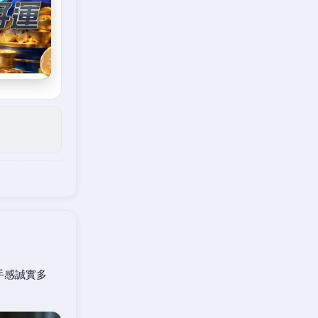
手感誠實多