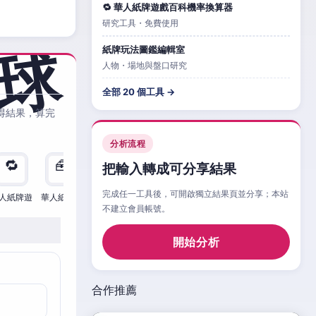
🔁 華人紙牌遊戲百科機率換算器
研究工具・免費使用
紙牌玩法圖鑑編輯室
人物・場地與盤口研究
全部 20 個工具 →
得結果，算完
分析流程
🔁
🧰
🧮
🧰
🎲
🔁

把輸入轉成可分享結果
完成任一工具後，可開啟獨立結果頁並分享；本站
人紙牌遊
華人紙牌遊
華人紙牌遊
華人紙牌遊
華人紙牌遊
華人紙牌遊
華人
不建立會員帳號。
開始分析
合作推薦