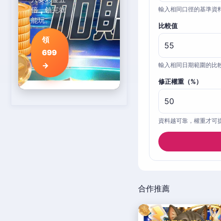
倍，領完就
輸入相同口徑的基準資
能玩。
比較值
領
699
→
輸入相同日期範圍的比
修正權重（%）
資料越可靠，權重才可
合作推薦