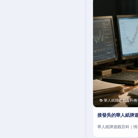
🔁 華人紙牌遊戲百科
接發吳的華人紙牌遊
華人紙牌遊戲百科｜情