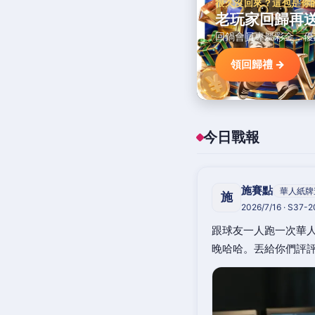
很久沒回來？這包是你
老玩家回歸再
回鍋會員專屬彩金，優
領回歸禮 →
今日戰報
施賽點
華人紙牌
施
2026/7/16 · S37-
跟球友一人跑一次華
晚哈哈。丟給你們評