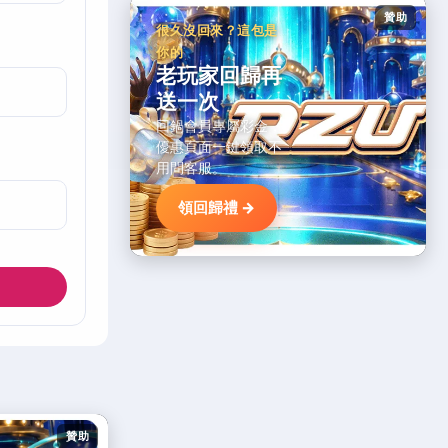
贊助
很久沒回來？這包是
你的
老玩家回歸再
送一次
回鍋會員專屬彩金，
優惠頁面一鍵領取不
用問客服。
領回歸禮 →
贊助