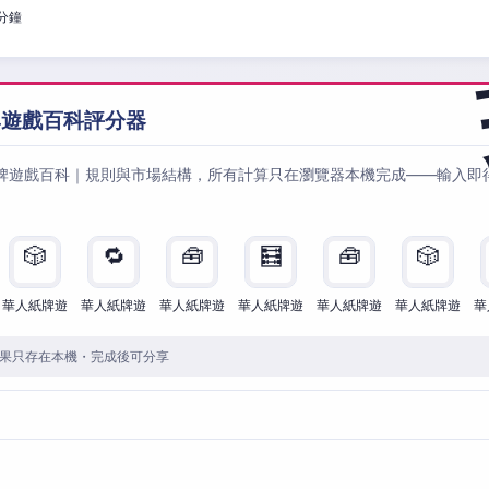
 分鐘
牌遊戲百科評分器
牌遊戲百科｜規則與市場結構，所有計算只在瀏覽器本機完成——輸入即
🎲
🔁
🧰
🧮
🧰
🎲
華人紙牌遊
華人紙牌遊
華人紙牌遊
華人紙牌遊
華人紙牌遊
華人紙牌遊
華
果只存在本機・完成後可分享