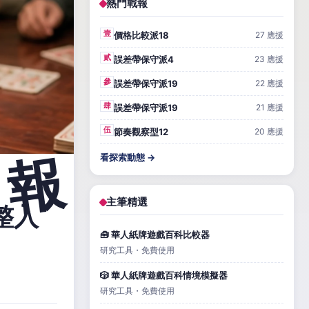
熱門戰報
壹
價格比較派18
27 應援
貳
誤差帶保守派4
23 應援
參
誤差帶保守派19
22 應援
肆
誤差帶保守派19
21 應援
伍
節奏觀察型12
20 應援
看探索動態 →
主筆精選
整入
🧰 華人紙牌遊戲百科比較器
研究工具・免費使用
🎲 華人紙牌遊戲百科情境模擬器
研究工具・免費使用