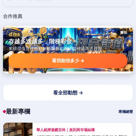
合作推薦
贊助
你現在卡在哪一階？
存越多送越多，階梯彩金
累積儲值達標自動解鎖對應彩金，階梯越高送越狠。
看我能領多少 →
看全部動態 →
最新專欄
專欄總覽
華人紙牌遊戲百科｜規則與市場結構