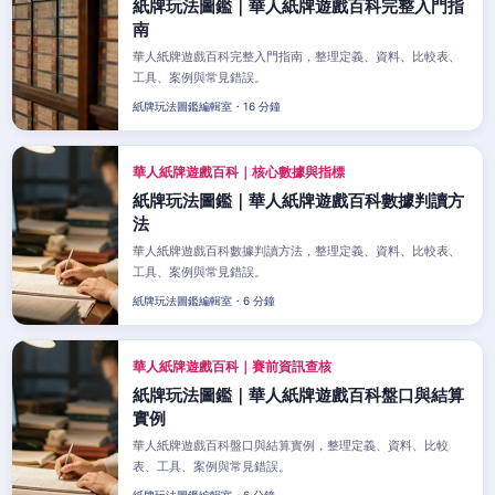
紙牌玩法圖鑑｜華人紙牌遊戲百科完整入門指
南
華人紙牌遊戲百科完整入門指南，整理定義、資料、比較表、
工具、案例與常見錯誤。
紙牌玩法圖鑑編輯室・16 分鐘
華人紙牌遊戲百科｜核心數據與指標
紙牌玩法圖鑑｜華人紙牌遊戲百科數據判讀方
法
華人紙牌遊戲百科數據判讀方法，整理定義、資料、比較表、
工具、案例與常見錯誤。
紙牌玩法圖鑑編輯室・6 分鐘
華人紙牌遊戲百科｜賽前資訊查核
紙牌玩法圖鑑｜華人紙牌遊戲百科盤口與結算
實例
華人紙牌遊戲百科盤口與結算實例，整理定義、資料、比較
表、工具、案例與常見錯誤。
紙牌玩法圖鑑編輯室・6 分鐘