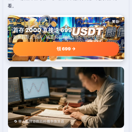
看。
贊助
第一筆就多三成本金
首存 2000 直接送 699
新會員限定加碼，碼量只要彩金五倍，領完就能玩。
領 699 →
🔁 華人紙牌遊戲百科機率換算器