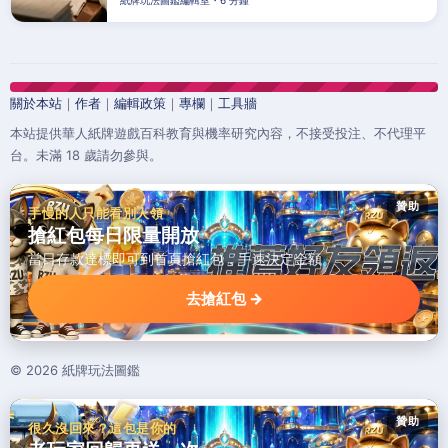
關於本站
｜
作者
｜
編輯政策
｜
專欄
｜
工具牆
本站提供華人紙牌遊戲百科教育與機率研究內容，不接受投注、不代理平
台。未滿 18 歲請勿參與。
贊助
手慢的人只能看別人領
搶紅包每日限量開放
當日存款達標即可到首頁搶紅包，手速決定金額。
去搶紅包 →
© 2026 紙牌玩法圖鑑
贊助
很久沒回來？這包是你的