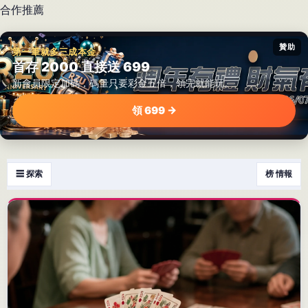
合作推薦
贊助
第一筆就多三成本金
首存 2000 直接送 699
新會員限定加碼，碼量只要彩金五倍，領完就能玩。
領 699 →
☰ 探索
榜 情報