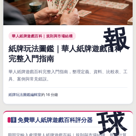
華人紙牌遊戲百科｜規則與市場結構
紙牌玩法圖鑑｜華人紙牌遊戲百科
完整入門指南
華人紙牌遊戲百科完整入門指南，整理定義、資料、比較表、工
具、案例與常見錯誤。
紙牌玩法圖鑑編輯室
約 16 分鐘
🧮 免費華人紙牌遊戲百科評分器
用固定輸入處理華人紙牌遊戲百科｜規則與市場結構，所有計算