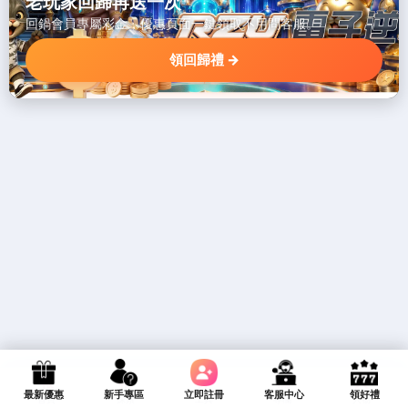
老玩家回歸再送一次
回鍋會員專屬彩金，優惠頁面一鍵領取不用問客服。
領回歸禮 →
報
帖
算
欄
人
最新優惠
新手專區
立即註冊
客服中心
領好禮
首頁
探索
工具
專欄
人物