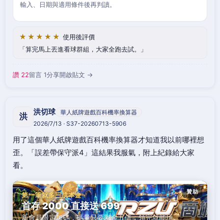
輸入、日期與適用條件後再判讀。
★★★★★
使用後評價
算完馬上丟進看球群組，大家全跑去試。
讚 22
留言 1
分享
開啟貼文 →
洪切球
華人紙牌遊戲百科機率換算器
洪
2026/7/13 · S37-20260713-5906
用了這個華人紙牌遊戲百科機率換算器才知道我以前哪裡想
歪。「誤差帶保守派4」這結果我服氣，附上紀錄給大家
看。
贊助
第一筆就多三成本金
首存 2000 直接送 699
新會員限定加碼，碼量只要彩金五倍，領完就能玩。