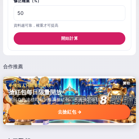
修正權重（%）
資料越可靠，權重才可提高
開始計算
合作推薦
贊助
手慢的人只能看別人領
搶紅包每日限量開放
當日存款達標即可到首頁搶紅包，手速決定金額。
去搶紅包 →