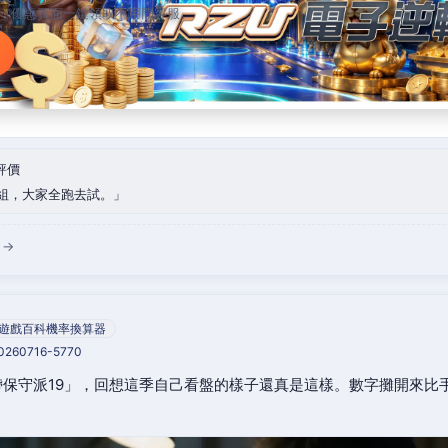
，優惠頁面一鍵領取不用問客服。
評價
組，大家全跑去試。
 →
遊戲百科機率換算器
20260716-5770
保守派19」，回想這季自己看盤的樣子還真是這樣。數字攤開來比