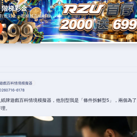
，階梯彩金
對應彩金，階梯越高送越狠。
遊戲百科情境模擬器
20260716-6178
人紙牌遊戲百科情境模擬器，他別型我是「條件拆解型5」，兩個為了
評理。