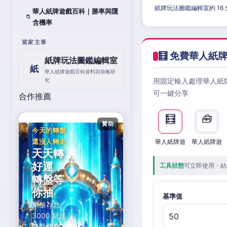
紙牌玩法圖鑑編輯室
約 16
華人紙牌遊戲百科｜勝率與隱
📁
含機率
當家主筆
🧮 免費華人紙
紙牌玩法圖鑑編輯室
紙
華人紙牌遊戲百科資料與策略研
用固定輸入處理華人紙
究
可一鍵分享
合作推薦
🧮
🧰
贊助
今天的轉盤
還沒人轉走
華人紙牌遊
華人紙牌遊
天天轉
好運，
工具狀態
可立即使用・結
轉盤等
你抽
基準值
單筆存款
3000 就送
轉盤機會，