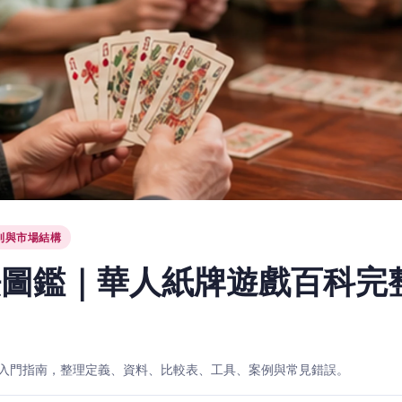
則與市場結構
法圖鑑｜華人紙牌遊戲百科完
入門指南，整理定義、資料、比較表、工具、案例與常見錯誤。