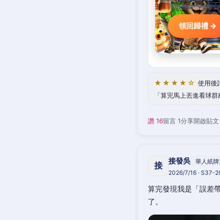
回鍋會員專屬彩金
領回歸禮 →
★★★★☆
使用後
算完馬上丟進看球群
讚 16
留言 1
分享
開啟貼文
接發吳
華人紙牌
接
2026/7/16 · S37-
算完發現我是「誤差帶
了。