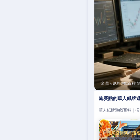
🎲 華人紙牌遊戲百科
施賽點的華人紙牌
華人紙牌遊戲百科｜樣
很久沒回來？這
老玩家回歸再送一