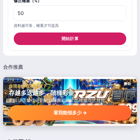
修正權重（%）
資料越可靠，權重才可提高
開始計算
合作推薦
贊助
你現在卡在哪一階？
存越多送越多，階梯彩金
累積儲值達標自動解鎖對應彩金，階梯越高送越狠。
看我能領多少 →