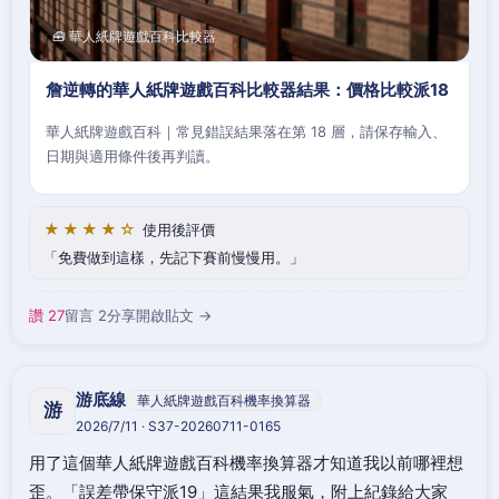
🧰 華人紙牌遊戲百科比較器
詹逆轉的華人紙牌遊戲百科比較器結果：價格比較派18
華人紙牌遊戲百科｜常見錯誤結果落在第 18 層，請保存輸入、
日期與適用條件後再判讀。
★★★★☆
使用後評價
免費做到這樣，先記下賽前慢慢用。
讚 27
留言 2
分享
開啟貼文 →
游底線
華人紙牌遊戲百科機率換算器
游
2026/7/11 · S37-20260711-0165
用了這個華人紙牌遊戲百科機率換算器才知道我以前哪裡想
歪。「誤差帶保守派19」這結果我服氣，附上紀錄給大家