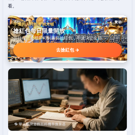
看。
贊助
手慢的人只能看別人領
搶紅包每日限量開放
當日存款達標即可到首頁搶紅包，手速決定金額。
去搶紅包 →
🔁 華人紙牌遊戲百科機率換算器