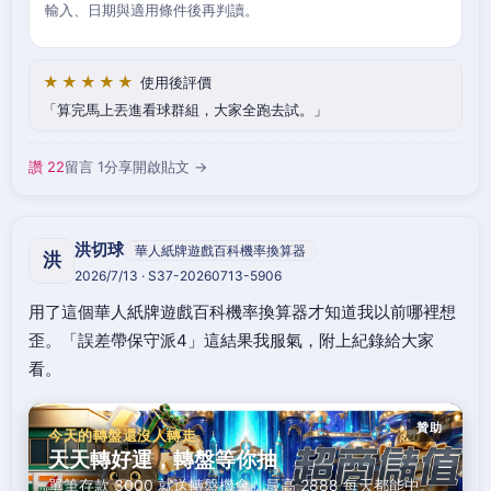
輸入、日期與適用條件後再判讀。
★★★★★
使用後評價
算完馬上丟進看球群組，大家全跑去試。
讚 22
留言 1
分享
開啟貼文 →
洪切球
華人紙牌遊戲百科機率換算器
洪
2026/7/13 · S37-20260713-5906
用了這個華人紙牌遊戲百科機率換算器才知道我以前哪裡想
歪。「誤差帶保守派4」這結果我服氣，附上紀錄給大家
看。
贊助
今天的轉盤還沒人轉走
天天轉好運，轉盤等你抽
單筆存款 3000 就送轉盤機會，最高 2888 每天都能中。