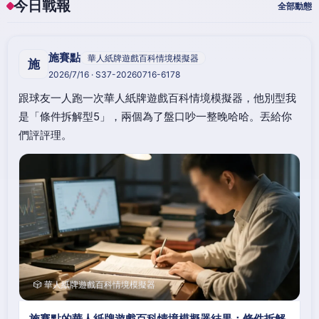
今日戰報
全部動態
施賽點
華人紙牌遊戲百科情境模擬器
施
2026/7/16 · S37-20260716-6178
跟球友一人跑一次華人紙牌遊戲百科情境模擬器，他別型我
是「條件拆解型5」，兩個為了盤口吵一整晚哈哈。丟給你
們評評理。
🎲 華人紙牌遊戲百科情境模擬器
施賽點的華人紙牌遊戲百科情境模擬器結果：條件拆解