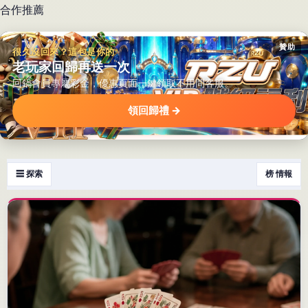
合作推薦
贊助
很久沒回來？這包是你的
老玩家回歸再送一次
回鍋會員專屬彩金，優惠頁面一鍵領取不用問客服。
領回歸禮 →
☰ 探索
榜 情報