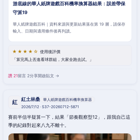
游底線的華人紙牌遊戲百科機率換算器結果：誤差帶保
守派19
華人紙牌遊戲百科｜資料來源與更新結果落在第 19 層，請保存
輸入、日期與適用條件後再判讀。
★★★★☆
使用後評價
算完馬上丟進看球群組，大家全跑去試。
讚 21
留言 2
分享
開啟貼文 →
紅土林桑
華人紙牌遊戲百科機率換算器
紅
2026/7/12 · S37-20260712-5871
賽前半信半疑算一下，結果「節奏觀察型12」，跟我自己這
季的紀錄對起來八九不離十。