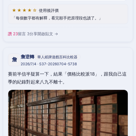
★★★★☆
使用後評價
每個數字都有解釋，看完順手把原理段也讀了。
讚 23
留言 3
分享
開啟貼文 →
詹逆轉
華人紙牌遊戲百科比較器
詹
2026/7/4 · S37-20260704-5738
賽前半信半疑算一下，結果「價格比較派18」，跟我自己這
季的紀錄對起來八九不離十。