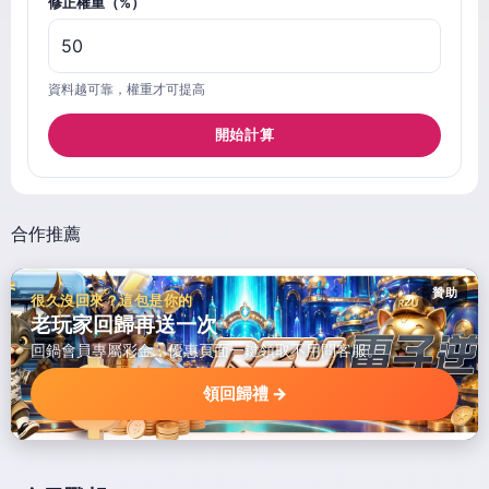
修正權重（%）
資料越可靠，權重才可提高
開始計算
合作推薦
贊助
很久沒回來？這包是你的
老玩家回歸再送一次
回鍋會員專屬彩金，優惠頁面一鍵領取不用問客服。
領回歸禮 →