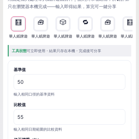
只在瀏覽器本機完成——輸入即得結果，算完可一鍵分享
🧮
🧰
🎲
🔁
🧰
🧮
華人紙牌遊
華人紙牌遊
華人紙牌遊
華人紙牌遊
華人紙牌遊
華人紙牌
工具狀態
可立即使用・結果只存在本機・完成後可分享
基準值
輸入相同口徑的基準資料
比較值
輸入相同日期範圍的比較資料