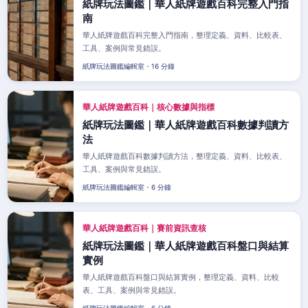
紙牌玩法圖鑑｜華人紙牌遊戲百科完整入門指
南
華人紙牌遊戲百科完整入門指南，整理定義、資料、比較表、
工具、案例與常見錯誤。
紙牌玩法圖鑑編輯室・16 分鐘
華人紙牌遊戲百科｜核心數據與指標
紙牌玩法圖鑑｜華人紙牌遊戲百科數據判讀方
法
華人紙牌遊戲百科數據判讀方法，整理定義、資料、比較表、
工具、案例與常見錯誤。
紙牌玩法圖鑑編輯室・6 分鐘
華人紙牌遊戲百科｜賽前資訊查核
紙牌玩法圖鑑｜華人紙牌遊戲百科盤口與結算
實例
華人紙牌遊戲百科盤口與結算實例，整理定義、資料、比較
表、工具、案例與常見錯誤。
紙牌玩法圖鑑編輯室・6 分鐘