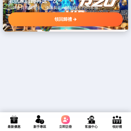
老玩家回歸再送一次
回鍋會員專屬彩金，優惠頁面一鍵領取不用問客服。
領回歸禮 →
報
帖
算
欄
人
最新優惠
新手專區
立即註冊
客服中心
領好禮
首頁
探索
工具
專欄
人物