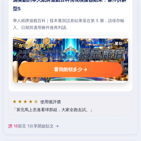
型5
華人紙牌遊戲百科｜樣本量與誤差結果落在第 5 層，請保存輸
入、日期與適用條件後再判讀。
贊助
你現在卡在哪一階？
存越多送越多，階梯彩金
累積儲值達標自動解鎖對應彩金，階梯越高送越狠。
看我能領多少 →
★★★★☆
使用後評價
算完馬上丟進看球群組，大家全跑去試。
讚 16
留言 1
分享
開啟貼文 →