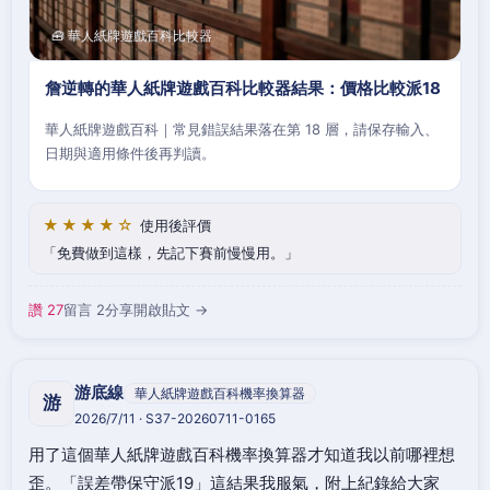
🧰 華人紙牌遊戲百科比較器
詹逆轉的華人紙牌遊戲百科比較器結果：價格比較派18
華人紙牌遊戲百科｜常見錯誤結果落在第 18 層，請保存輸入、
日期與適用條件後再判讀。
★★★★☆
使用後評價
免費做到這樣，先記下賽前慢慢用。
讚 27
留言 2
分享
開啟貼文 →
游底線
華人紙牌遊戲百科機率換算器
游
2026/7/11 · S37-20260711-0165
用了這個華人紙牌遊戲百科機率換算器才知道我以前哪裡想
歪。「誤差帶保守派19」這結果我服氣，附上紀錄給大家