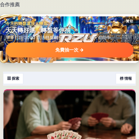
合作推薦
贊助
今天的轉盤還沒人轉走
天天轉好運，轉盤等你抽
單筆存款 3000 就送轉盤機會，最高 2888 每天都能中。
免費抽一次 →
☰ 探索
榜 情報