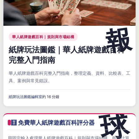
華人紙牌遊戲百科｜規則與市場結構
紙牌玩法圖鑑｜華人紙牌遊戲百科
完整入門指南
華人紙牌遊戲百科完整入門指南，整理定義、資料、比較表、工
具、案例與常見錯誤。
紙牌玩法圖鑑編輯室
約 16 分鐘
🧮 免費華人紙牌遊戲百科評分器
用固定輸入處理華人紙牌遊戲百科｜規則與市場結構，所有計算