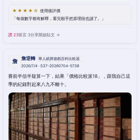
★★★★☆
使用後評價
每個數字都有解釋，看完順手把原理段也讀了。
讚 23
留言 3
分享
開啟貼文 →
詹逆轉
華人紙牌遊戲百科比較器
詹
2026/7/4 · S37-20260704-5738
賽前半信半疑算一下，結果「價格比較派18」，跟我自己這
季的紀錄對起來八九不離十。