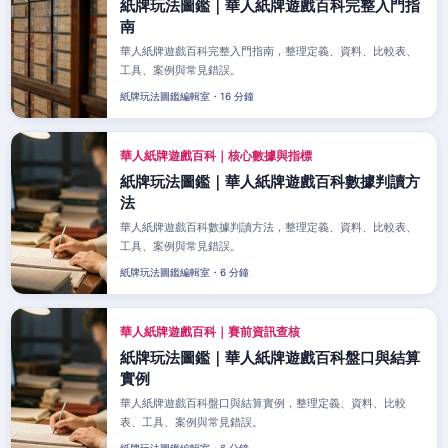
紙牌玩法圖鑑｜華人紙牌遊戲百科完整入門指
南
華人紙牌遊戲百科完整入門指南，整理定義、資料、比較表、
工具、案例與常見錯誤。
紙牌玩法圖鑑編輯室・16 分鐘
華人紙牌遊戲百科｜核心數據與指標
紙牌玩法圖鑑｜華人紙牌遊戲百科數據判讀方
法
華人紙牌遊戲百科數據判讀方法，整理定義、資料、比較表、
工具、案例與常見錯誤。
紙牌玩法圖鑑編輯室・6 分鐘
華人紙牌遊戲百科｜賽前資訊查核
紙牌玩法圖鑑｜華人紙牌遊戲百科盤口與結算
實例
華人紙牌遊戲百科盤口與結算實例，整理定義、資料、比較
表、工具、案例與常見錯誤。
紙牌玩法圖鑑編輯室・6 分鐘