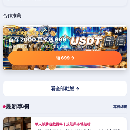
合作推薦
贊助
第一筆就多三成本金
首存 2000 直接送 699
新會員限定加碼，碼量只要彩金五倍，領完就能玩。
領 699 →
看全部動態 →
最新專欄
專欄總覽
華人紙牌遊戲百科｜規則與市場結構