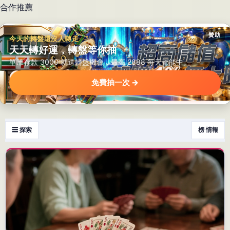
合作推薦
贊助
今天的轉盤還沒人轉走
天天轉好運，轉盤等你抽
單筆存款 3000 就送轉盤機會，最高 2888 每天都能中。
免費抽一次 →
☰ 探索
榜 情報