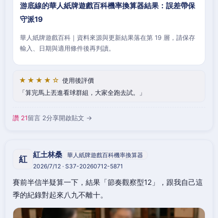
游底線的華人紙牌遊戲百科機率換算器結果：誤差帶保
守派19
華人紙牌遊戲百科｜資料來源與更新結果落在第 19 層，請保存
輸入、日期與適用條件後再判讀。
★★★★☆
使用後評價
算完馬上丟進看球群組，大家全跑去試。
讚 21
留言 2
分享
開啟貼文 →
紅土林桑
華人紙牌遊戲百科機率換算器
紅
2026/7/12 · S37-20260712-5871
賽前半信半疑算一下，結果「節奏觀察型12」，跟我自己這
季的紀錄對起來八九不離十。