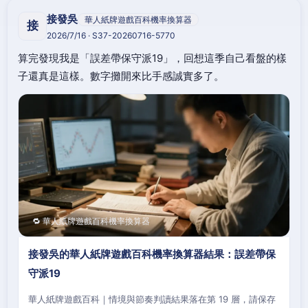
接發吳
華人紙牌遊戲百科機率換算器
接
2026/7/16 · S37-20260716-5770
算完發現我是「誤差帶保守派19」，回想這季自己看盤的樣
子還真是這樣。數字攤開來比手感誠實多了。
🔁 華人紙牌遊戲百科機率換算器
接發吳的華人紙牌遊戲百科機率換算器結果：誤差帶保
守派19
華人紙牌遊戲百科｜情境與節奏判讀結果落在第 19 層，請保存