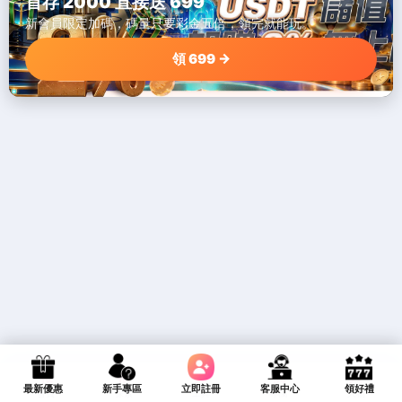
首存 2000 直接送 699
新會員限定加碼，碼量只要彩金五倍，領完就能玩。
領 699 →
報
帖
算
欄
人
最新優惠
新手專區
立即註冊
客服中心
領好禮
首頁
探索
工具
專欄
人物