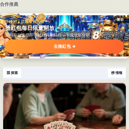
合作推薦
贊助
手慢的人只能看別人領
搶紅包每日限量開放
當日存款達標即可到首頁搶紅包，手速決定金額。
去搶紅包 →
☰ 探索
榜 情報