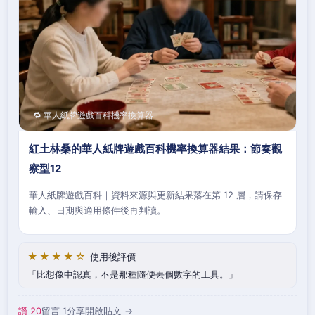
🔁 華人紙牌遊戲百科機率換算器
紅土林桑的華人紙牌遊戲百科機率換算器結果：節奏觀
察型12
華人紙牌遊戲百科｜資料來源與更新結果落在第 12 層，請保存
輸入、日期與適用條件後再判讀。
★★★★☆
使用後評價
比想像中認真，不是那種隨便丟個數字的工具。
讚 20
留言 1
分享
開啟貼文 →