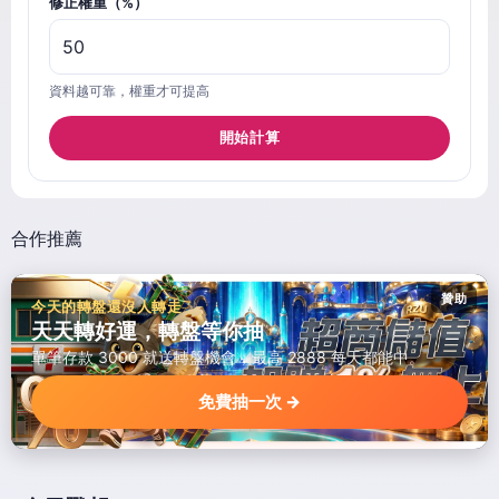
修正權重（%）
資料越可靠，權重才可提高
開始計算
合作推薦
贊助
今天的轉盤還沒人轉走
天天轉好運，轉盤等你抽
單筆存款 3000 就送轉盤機會，最高 2888 每天都能中。
免費抽一次 →