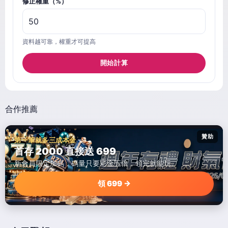
修正權重（%）
資料越可靠，權重才可提高
開始計算
合作推薦
贊助
第一筆就多三成本金
首存 2000 直接送 699
新會員限定加碼，碼量只要彩金五倍，領完就能玩。
領 699 →