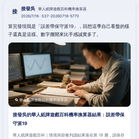
接發吳
華人紙牌遊戲百科機率換算器
接
2026/7/16 · S37-20260716-5770
算完發現我是「誤差帶保守派19」，回想這季自己看盤的樣
子還真是這樣。數字攤開來比手感誠實多了。
🔁 華人紙牌遊戲百科機率換算器
接發吳的華人紙牌遊戲百科機率換算器結果：誤差帶保
守派19
華人紙牌遊戲百科｜情境與節奏判讀結果落在第 19 層，請保存