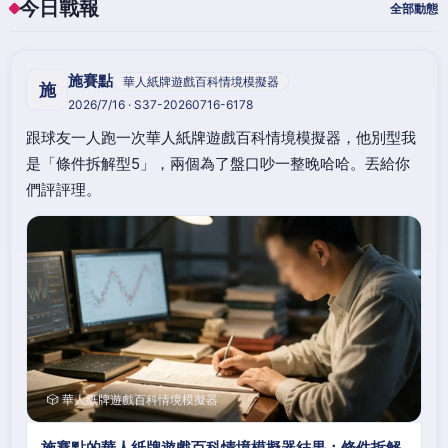
今日戰報
全部動態
施賽點
華人紙牌遊戲百科情境模擬器
施
2026/7/16 · S37-20260716-6178
跟球友一人跑一次華人紙牌遊戲百科情境模擬器，他別型我
是「條件拆解型5」，兩個為了盤口吵一整晚哈哈。丟給你
們評評理。
🎲 華人紙牌遊戲百科情境模擬器
施賽點的華人紙牌遊戲百科情境模擬器結果：條件拆解