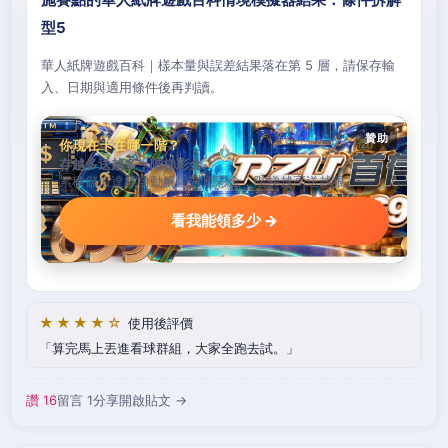
型5
華人紙牌遊戲百科｜樣本量與誤差結果落在第 5 層，請保存輸
入、日期與適用條件後再判讀。
贊助
你現在卡在哪一階？
存越多送越多，階梯彩金
累積儲值達標自動解鎖對應彩金，階梯越高送越狠。
看我能領多少 →
★★★★☆
使用後評價
算完馬上丟進看球群組，大家全跑去試。
讚 16
留言 1
分享
開啟貼文 →