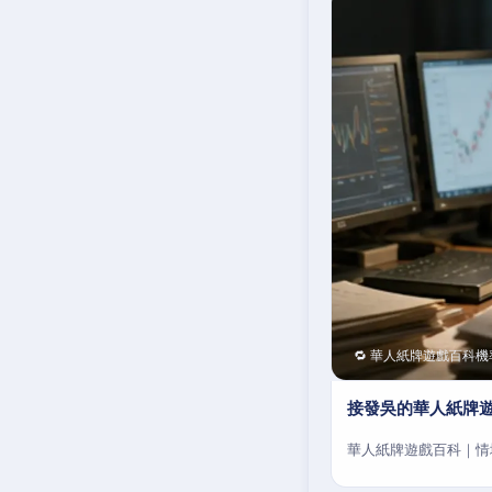
🔁 華人紙牌遊戲百科
接發吳的華人紙牌遊
華人紙牌遊戲百科｜情