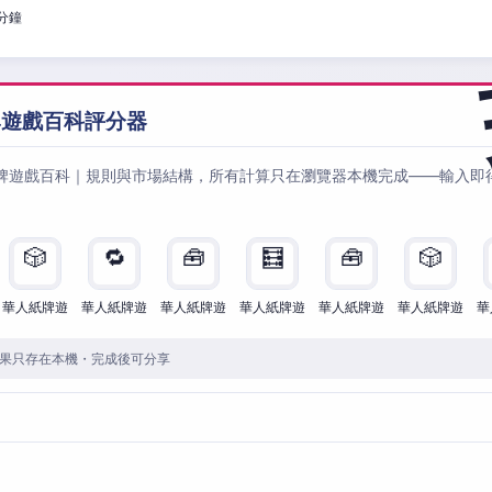
 分鐘
牌遊戲百科評分器
牌遊戲百科｜規則與市場結構，所有計算只在瀏覽器本機完成——輸入即
🎲
🔁
🧰
🧮
🧰
🎲
華人紙牌遊
華人紙牌遊
華人紙牌遊
華人紙牌遊
華人紙牌遊
華人紙牌遊
華
果只存在本機・完成後可分享