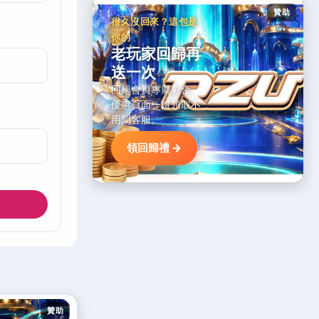
贊助
很久沒回來？這包是
你的
老玩家回歸再
送一次
回鍋會員專屬彩金，
優惠頁面一鍵領取不
用問客服。
領回歸禮 →
贊助