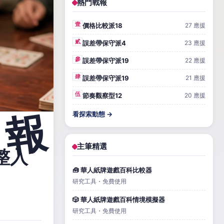
熱門戰報
壹
價格比較派18
27 應援
貳
誤差帶保守派4
23 應援
參
誤差帶保守派19
22 應援
肆
誤差帶保守派19
21 應援
伍
節奏觀察型12
20 應援
看探索動態 →
主筆精選
整入
🧰 華人紙牌遊戲百科比較器
研究工具・免費使用
🎲 華人紙牌遊戲百科情境模擬器
研究工具・免費使用