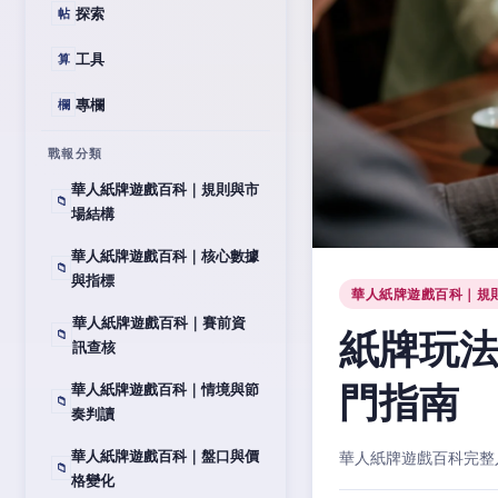
探索
帖
工具
算
專欄
欄
戰報分類
華人紙牌遊戲百科｜規則與市
📁
場結構
華人紙牌遊戲百科｜核心數據
📁
與指標
華人紙牌遊戲百科｜規
華人紙牌遊戲百科｜賽前資
紙牌玩
📁
訊查核
門指南
華人紙牌遊戲百科｜情境與節
📁
奏判讀
華人紙牌遊戲百科｜盤口與價
華人紙牌遊戲百科完整
📁
格變化