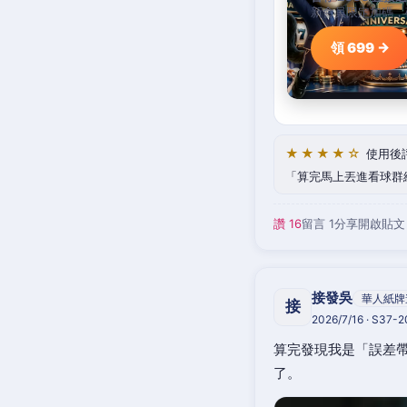
新會員限定加碼，
領 699 →
★★★★☆
使用後
算完馬上丟進看球群
讚 16
留言 1
分享
開啟貼文
接發吳
華人紙牌
接
2026/7/16 · S37-
算完發現我是「誤差帶
了。