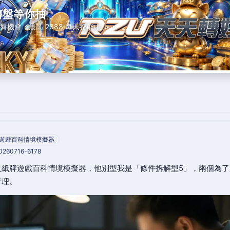
轉盤等你抽
轉盤機會，最高 2888 每天都能中。
遊戲百科情境模擬器
20260716-6178
人紙牌遊戲百科情境模擬器，他別型我是「條件拆解型5」，兩個為了
評理。