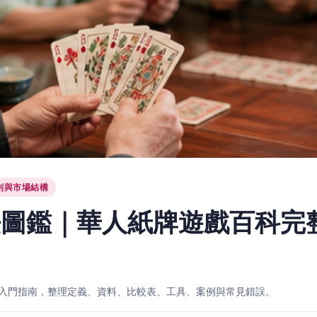
則與市場結構
法圖鑑｜華人紙牌遊戲百科完
入門指南，整理定義、資料、比較表、工具、案例與常見錯誤。