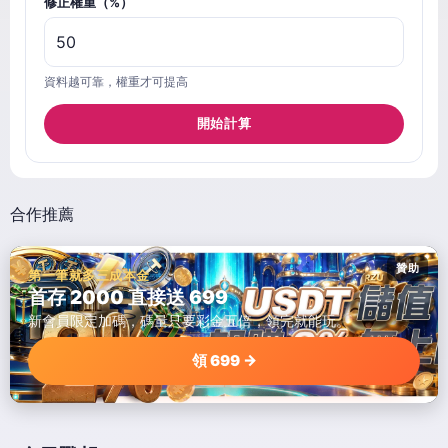
修正權重（%）
資料越可靠，權重才可提高
開始計算
合作推薦
贊助
第一筆就多三成本金
首存 2000 直接送 699
新會員限定加碼，碼量只要彩金五倍，領完就能玩。
領 699 →