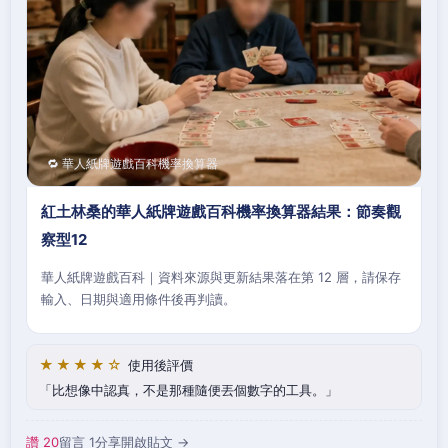
🔁 華人紙牌遊戲百科機率換算器
紅土林桑的華人紙牌遊戲百科機率換算器結果：節奏觀
察型12
華人紙牌遊戲百科｜資料來源與更新結果落在第 12 層，請保存
輸入、日期與適用條件後再判讀。
★★★★☆
使用後評價
比想像中認真，不是那種隨便丟個數字的工具。
讚 20
留言 1
分享
開啟貼文 →