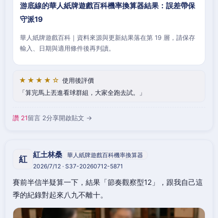
游底線的華人紙牌遊戲百科機率換算器結果：誤差帶保
守派19
華人紙牌遊戲百科｜資料來源與更新結果落在第 19 層，請保存
輸入、日期與適用條件後再判讀。
★★★★☆
使用後評價
算完馬上丟進看球群組，大家全跑去試。
讚 21
留言 2
分享
開啟貼文 →
紅土林桑
華人紙牌遊戲百科機率換算器
紅
2026/7/12 · S37-20260712-5871
賽前半信半疑算一下，結果「節奏觀察型12」，跟我自己這
季的紀錄對起來八九不離十。