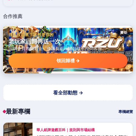
合作推薦
贊助
很久沒回來？這包是你的
老玩家回歸再送一次
回鍋會員專屬彩金，優惠頁面一鍵領取不用問客服。
領回歸禮 →
看全部動態 →
最新專欄
專欄總覽
華人紙牌遊戲百科｜規則與市場結構