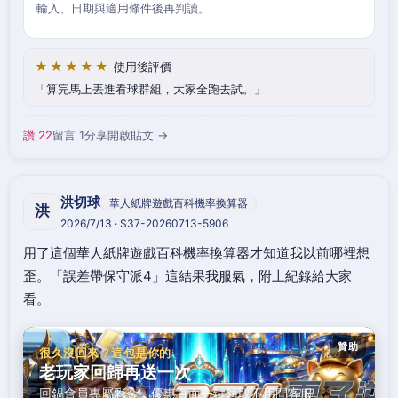
輸入、日期與適用條件後再判讀。
★★★★★
使用後評價
算完馬上丟進看球群組，大家全跑去試。
讚 22
留言 1
分享
開啟貼文 →
洪切球
華人紙牌遊戲百科機率換算器
洪
2026/7/13 · S37-20260713-5906
用了這個華人紙牌遊戲百科機率換算器才知道我以前哪裡想
歪。「誤差帶保守派4」這結果我服氣，附上紀錄給大家
看。
贊助
很久沒回來？這包是你的
老玩家回歸再送一次
回鍋會員專屬彩金，優惠頁面一鍵領取不用問客服。