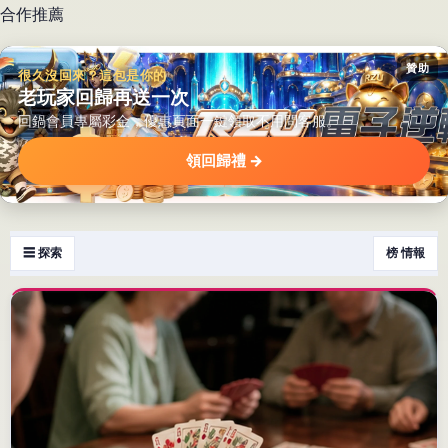
合作推薦
贊助
很久沒回來？這包是你的
老玩家回歸再送一次
回鍋會員專屬彩金，優惠頁面一鍵領取不用問客服。
領回歸禮 →
☰ 探索
榜 情報