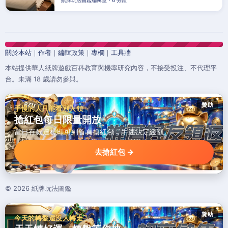
關於本站
｜
作者
｜
編輯政策
｜
專欄
｜
工具牆
本站提供華人紙牌遊戲百科教育與機率研究內容，不接受投注、不代理平
台。未滿 18 歲請勿參與。
贊助
手慢的人只能看別人領
搶紅包每日限量開放
當日存款達標即可到首頁搶紅包，手速決定金額。
去搶紅包 →
© 2026 紙牌玩法圖鑑
贊助
今天的轉盤還沒人轉走