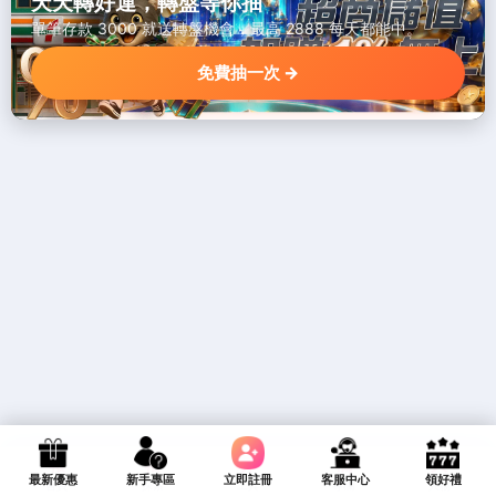
天天轉好運，轉盤等你抽
單筆存款 3000 就送轉盤機會，最高 2888 每天都能中。
免費抽一次 →
報
帖
算
欄
人
最新優惠
新手專區
立即註冊
客服中心
領好禮
首頁
探索
工具
專欄
人物