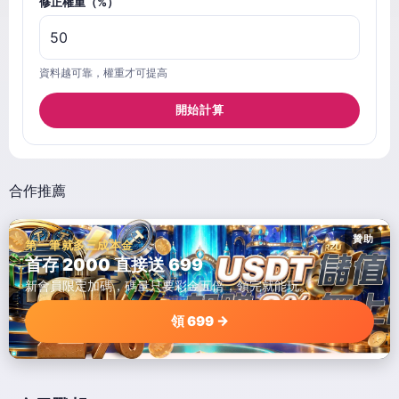
修正權重（%）
資料越可靠，權重才可提高
開始計算
合作推薦
贊助
第一筆就多三成本金
首存 2000 直接送 699
新會員限定加碼，碼量只要彩金五倍，領完就能玩。
領 699 →