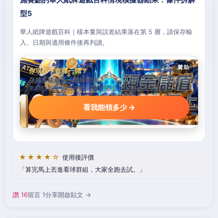
型5
華人紙牌遊戲百科｜樣本量與誤差結果落在第 5 層，請保存輸
入、日期與適用條件後再判讀。
贊助
你現在卡在哪一階？
存越多送越多，階梯彩金
累積儲值達標自動解鎖對應彩金，階梯越高送越狠。
看我能領多少 →
★★★★☆
使用後評價
算完馬上丟進看球群組，大家全跑去試。
讚 16
留言 1
分享
開啟貼文 →