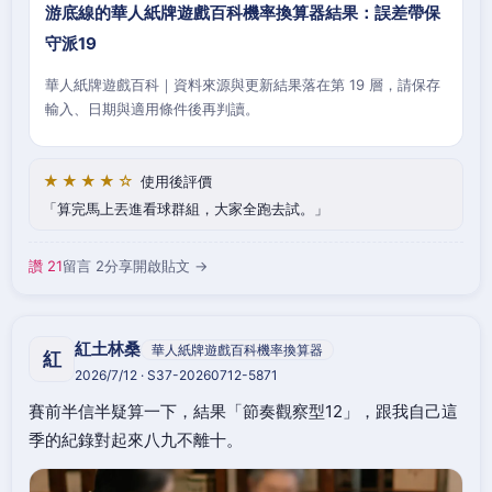
游底線的華人紙牌遊戲百科機率換算器結果：誤差帶保
守派19
華人紙牌遊戲百科｜資料來源與更新結果落在第 19 層，請保存
輸入、日期與適用條件後再判讀。
★★★★☆
使用後評價
算完馬上丟進看球群組，大家全跑去試。
讚 21
留言 2
分享
開啟貼文 →
紅土林桑
華人紙牌遊戲百科機率換算器
紅
2026/7/12 · S37-20260712-5871
賽前半信半疑算一下，結果「節奏觀察型12」，跟我自己這
季的紀錄對起來八九不離十。