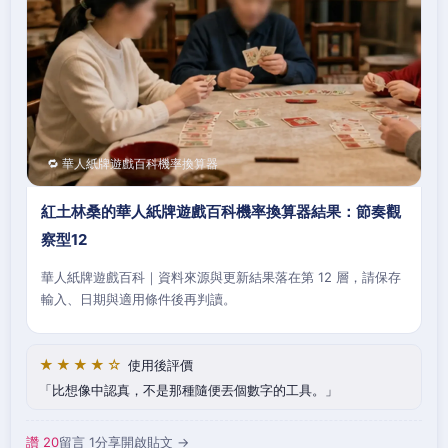
🔁 華人紙牌遊戲百科機率換算器
紅土林桑的華人紙牌遊戲百科機率換算器結果：節奏觀
察型12
華人紙牌遊戲百科｜資料來源與更新結果落在第 12 層，請保存
輸入、日期與適用條件後再判讀。
★★★★☆
使用後評價
比想像中認真，不是那種隨便丟個數字的工具。
讚 20
留言 1
分享
開啟貼文 →