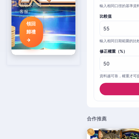
領取不用問
輸入相同口徑的基準資
客服。
比較值
領回
歸禮
→
輸入相同日期範圍的比
修正權重（%）
資料越可靠，權重才可
合作推薦