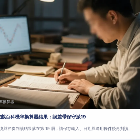
機率換算器
戲百科機率換算器結果：誤差帶保守派19
境與節奏判讀結果落在第 19 層，請保存輸入、日期與適用條件後再判讀。