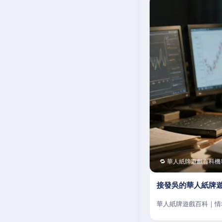
🔁 華人紙牌遊戲百科
接發吳的華人紙牌遊
華人紙牌遊戲百科｜情