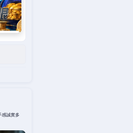
手感誠實多