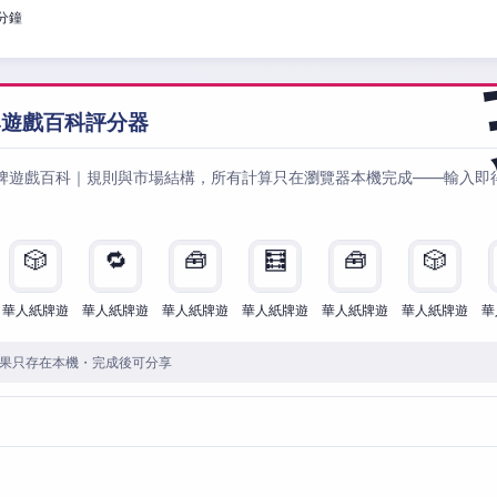
 分鐘
牌遊戲百科評分器
牌遊戲百科｜規則與市場結構，所有計算只在瀏覽器本機完成——輸入即
🎲
🔁
🧰
🧮
🧰
🎲
華人紙牌遊
華人紙牌遊
華人紙牌遊
華人紙牌遊
華人紙牌遊
華人紙牌遊
華
果只存在本機・完成後可分享