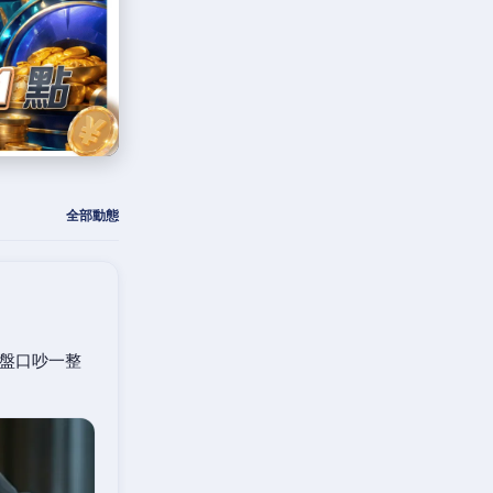
全部動態
盤口吵一整