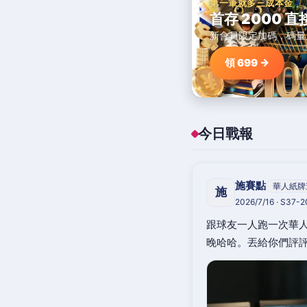
第一筆就多三成本金
首存 2000 直
新會員限定加碼，碼量
領 699 →
今日戰報
施賽點
華人紙牌
施
2026/7/16 · S37-
跟球友一人跑一次華
晚哈哈。丟給你們評