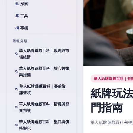
探索
帖
工具
算
專欄
欄
戰報分類
華人紙牌遊戲百科｜規則與市
📁
場結構
華人紙牌遊戲百科｜核心數據
📁
與指標
華人紙牌遊戲百科｜規
華人紙牌遊戲百科｜賽前資
紙牌玩
📁
訊查核
門指南
華人紙牌遊戲百科｜情境與節
📁
奏判讀
華人紙牌遊戲百科｜盤口與價
華人紙牌遊戲百科完整
📁
格變化