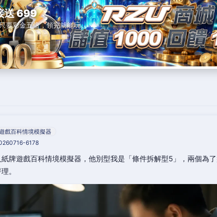
接送 699
只要彩金五倍，領完就能玩。
遊戲百科情境模擬器
20260716-6178
人紙牌遊戲百科情境模擬器，他別型我是「條件拆解型5」，兩個為了
評理。