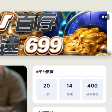
贊助
平台數據
20
14
400
工具
專欄
結果類型