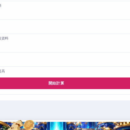
料
較資料
提高
開始計算