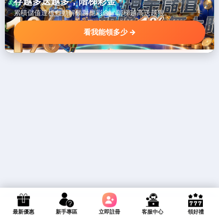
存越多送越多，階梯彩金
累積儲值達標自動解鎖對應彩金，階梯越高送越狠。
看我能領多少 →
報
帖
算
欄
人
最新優惠
新手專區
立即註冊
客服中心
領好禮
首頁
探索
工具
專欄
人物