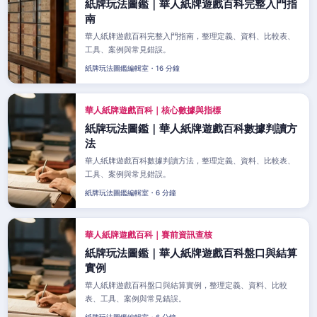
紙牌玩法圖鑑｜華人紙牌遊戲百科完整入門指
南
華人紙牌遊戲百科完整入門指南，整理定義、資料、比較表、
工具、案例與常見錯誤。
紙牌玩法圖鑑編輯室・16 分鐘
華人紙牌遊戲百科｜核心數據與指標
紙牌玩法圖鑑｜華人紙牌遊戲百科數據判讀方
法
華人紙牌遊戲百科數據判讀方法，整理定義、資料、比較表、
工具、案例與常見錯誤。
紙牌玩法圖鑑編輯室・6 分鐘
華人紙牌遊戲百科｜賽前資訊查核
紙牌玩法圖鑑｜華人紙牌遊戲百科盤口與結算
實例
華人紙牌遊戲百科盤口與結算實例，整理定義、資料、比較
表、工具、案例與常見錯誤。
紙牌玩法圖鑑編輯室・6 分鐘