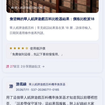
🧰 華人紙牌遊戲百科比較器
詹逆轉的華人紙牌遊戲百科比較器結果：價格比較派18
華人紙牌遊戲百科｜常見錯誤結果落在第 18 層，請保存輸入、
日期與適用條件後再判讀。
★★★★☆
使用後評價
免費做到這樣，先記下賽前慢慢用。
讚 27
留言 2
分享
開啟貼文 →
游底線
華人紙牌遊戲百科機率換算器
游
2026/7/11 · S37-20260711-0165
用了這個華人紙牌遊戲百科機率換算器才知道我以前哪裡想
歪。「誤差帶保守派19」這結果我服氣，附上紀錄給大家