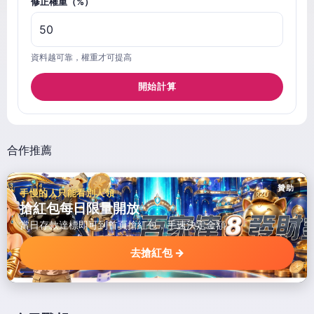
修正權重（%）
資料越可靠，權重才可提高
開始計算
合作推薦
贊助
手慢的人只能看別人領
搶紅包每日限量開放
當日存款達標即可到首頁搶紅包，手速決定金額。
去搶紅包 →