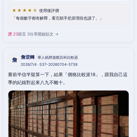
★★★★☆
使用後評價
每個數字都有解釋，看完順手把原理段也讀了。
讚 23
留言 3
分享
開啟貼文 →
詹逆轉
華人紙牌遊戲百科比較器
詹
2026/7/4 · S37-20260704-5738
賽前半信半疑算一下，結果「價格比較派18」，跟我自己這
季的紀錄對起來八九不離十。