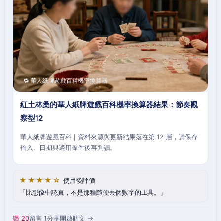
🔁 華人紙牌遊戲百科機率換算器
紅土林桑的華人紙牌遊戲百科機率換算器結果：節奏觀
察型12
華人紙牌遊戲百科｜資料來源與更新結果落在第 12 層，請保存
輸入、日期與適用條件後再判讀。
★★★★☆
使用後評價
比想像中認真，不是那種隨便丟個數字的工具。
讚 20
留言 1
分享
開啟貼文 →