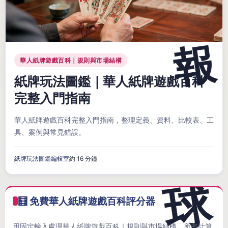
華人紙牌遊戲百科｜規則與市場結構
紙牌玩法圖鑑｜華人紙牌遊戲百科
完整入門指南
華人紙牌遊戲百科完整入門指南，整理定義、資料、比較表、工
具、案例與常見錯誤。
紙牌玩法圖鑑編輯室
約 16 分鐘
🧮 免費華人紙牌遊戲百科評分器
用固定輸入處理華人紙牌遊戲百科｜規則與市場結構，所有計算