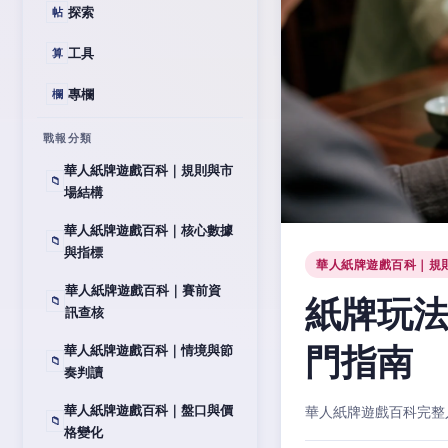
探索
帖
工具
算
專欄
欄
戰報分類
華人紙牌遊戲百科｜規則與市
📁
場結構
華人紙牌遊戲百科｜核心數據
📁
與指標
華人紙牌遊戲百科｜規
華人紙牌遊戲百科｜賽前資
紙牌玩
📁
訊查核
門指南
華人紙牌遊戲百科｜情境與節
📁
奏判讀
華人紙牌遊戲百科｜盤口與價
華人紙牌遊戲百科完整
📁
格變化