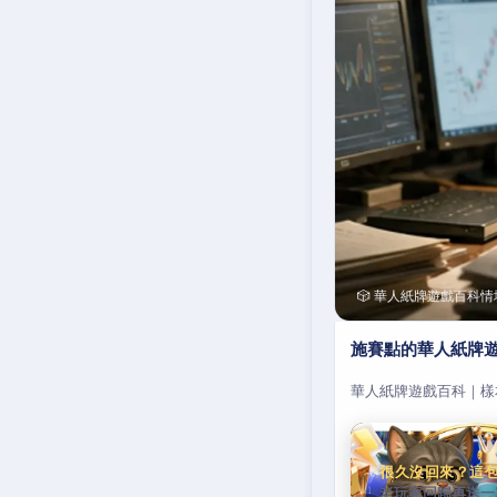
🎲 華人紙牌遊戲百科
施賽點的華人紙牌
華人紙牌遊戲百科｜樣
很久沒回來？這
老玩家回歸再送一