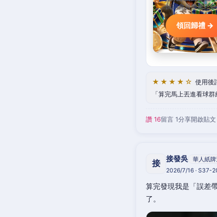
回鍋會員專屬彩金
領回歸禮 →
★★★★☆
使用後
算完馬上丟進看球群
讚 16
留言 1
分享
開啟貼文
接發吳
華人紙牌
接
2026/7/16 · S37-
算完發現我是「誤差帶
了。