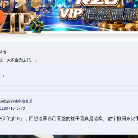
，優惠頁面一鍵領取不用問客服。
評價
組，大家全跑去試。
 →
遊戲百科機率換算器
20260716-5770
保守派19」，回想這季自己看盤的樣子還真是這樣。數字攤開來比