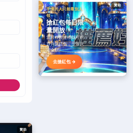
贊助
手慢的人只能看別人
領
搶紅包每日限
量開放
當日存款達標即可到
首頁搶紅包，手速決
定金額。
去搶紅包 →
贊助