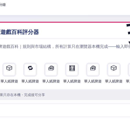
 分鐘
牌遊戲百科評分器
牌遊戲百科｜規則與市場結構，所有計算只在瀏覽器本機完成——輸入即
🎲
🔁
🧰
🧮
🧰
🎲
華人紙牌遊
華人紙牌遊
華人紙牌遊
華人紙牌遊
華人紙牌遊
華人紙牌遊
華
果只存在本機・完成後可分享