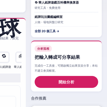
🔁 華人紙牌遊戲百科機率換算器
研究工具・免費使用
紙牌玩法圖鑑編輯室
人物・場地與盤口研究
全部 20 個工具 →
得結果，算完
分析流程
🔁
🧰
🧮
🧰
🎲
🔁

把輸入轉成可分享結果
完成任一工具後，可開啟獨立結果頁並分享；本站
人紙牌遊
華人紙牌遊
華人紙牌遊
華人紙牌遊
華人紙牌遊
華人紙牌遊
華人
不建立會員帳號。
開始分析
合作推薦