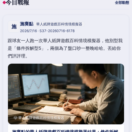
今日戰報
全部動態
施賽點
華人紙牌遊戲百科情境模擬器
施
2026/7/16 · S37-20260716-6178
跟球友一人跑一次華人紙牌遊戲百科情境模擬器，他別型我
是「條件拆解型5」，兩個為了盤口吵一整晚哈哈。丟給你
們評評理。
🎲 華人紙牌遊戲百科情境模擬器
施賽點的華人紙牌遊戲百科情境模擬器結果：條件拆解