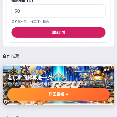
修正權重（%）
資料越可靠，權重才可提高
開始計算
合作推薦
贊助
很久沒回來？這包是你的
老玩家回歸再送一次
回鍋會員專屬彩金，優惠頁面一鍵領取不用問客服。
領回歸禮 →