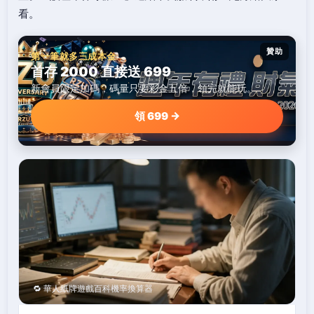
看。
贊助
第一筆就多三成本金
首存 2000 直接送 699
新會員限定加碼，碼量只要彩金五倍，領完就能玩。
領 699 →
🔁 華人紙牌遊戲百科機率換算器