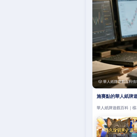
🎲 華人紙牌遊戲百科
施賽點的華人紙牌
華人紙牌遊戲百科｜樣
很久沒回來？這
老玩家回歸再送一