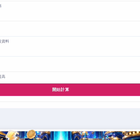
料
較資料
提高
開始計算