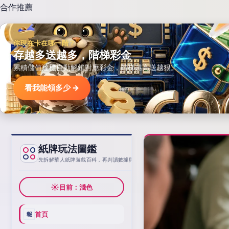
合作推薦
你現在卡在哪一階？
存越多送越多，階梯彩金
累積儲值達標自動解鎖對應彩金，階梯越高送越狠。
看我能領多少 →
紙牌玩法圖鑑
基線
先拆解華人紙牌遊戲百科，再判讀數據與價格
☀
目前：淺色
首頁
報