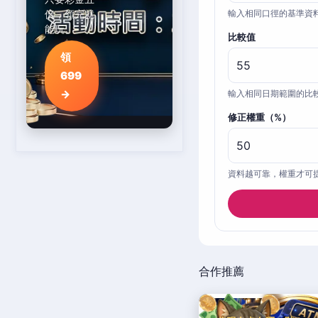
倍，領完就
輸入相同口徑的基準資
能玩。
比較值
領
699
→
輸入相同日期範圍的比
修正權重（%）
資料越可靠，權重才可
合作推薦