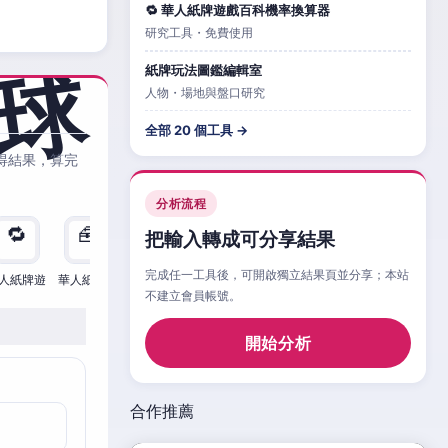
🔁 華人紙牌遊戲百科機率換算器
研究工具・免費使用
紙牌玩法圖鑑編輯室
人物・場地與盤口研究
全部 20 個工具 →
得結果，算完
分析流程
🔁
🧰
🧮
🧰
🎲
🔁

把輸入轉成可分享結果
完成任一工具後，可開啟獨立結果頁並分享；本站
人紙牌遊
華人紙牌遊
華人紙牌遊
華人紙牌遊
華人紙牌遊
華人紙牌遊
華人
不建立會員帳號。
開始分析
合作推薦