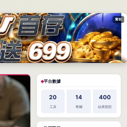
贊助
平台數據
20
14
400
工具
專欄
結果類型