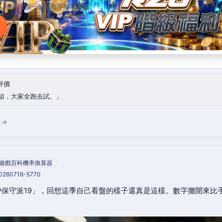
，優惠頁面一鍵領取不用問客服。
評價
組，大家全跑去試。
 →
遊戲百科機率換算器
20260716-5770
保守派19」，回想這季自己看盤的樣子還真是這樣。數字攤開來比