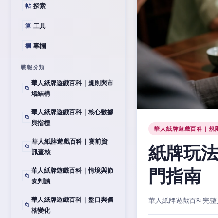
探索
帖
工具
算
專欄
欄
戰報分類
華人紙牌遊戲百科｜規則與市
📁
場結構
華人紙牌遊戲百科｜核心數據
📁
與指標
華人紙牌遊戲百科｜規
華人紙牌遊戲百科｜賽前資
紙牌玩
📁
訊查核
門指南
華人紙牌遊戲百科｜情境與節
📁
奏判讀
華人紙牌遊戲百科｜盤口與價
華人紙牌遊戲百科完整
📁
格變化