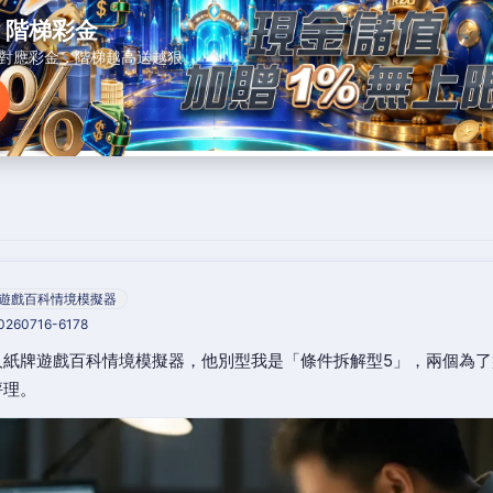
，階梯彩金
對應彩金，階梯越高送越狠。
遊戲百科情境模擬器
20260716-6178
人紙牌遊戲百科情境模擬器，他別型我是「條件拆解型5」，兩個為了
評理。