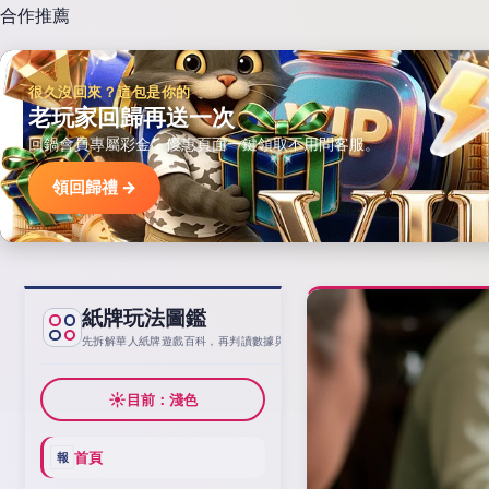
合作推薦
很久沒回來？這包是你的
老玩家回歸再送一次
回鍋會員專屬彩金，優惠頁面一鍵領取不用問客服。
領回歸禮 →
紙牌玩法圖鑑
基線
先拆解華人紙牌遊戲百科，再判讀數據與價格
☀
目前：淺色
首頁
報