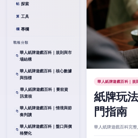
探索
帖
工具
算
專欄
欄
戰報分類
華人紙牌遊戲百科｜規則與市
📁
場結構
華人紙牌遊戲百科｜核心數據
📁
與指標
華人紙牌遊戲百科｜規
華人紙牌遊戲百科｜賽前資
紙牌玩
📁
訊查核
門指南
華人紙牌遊戲百科｜情境與節
📁
奏判讀
華人紙牌遊戲百科｜盤口與價
華人紙牌遊戲百科完整
📁
格變化