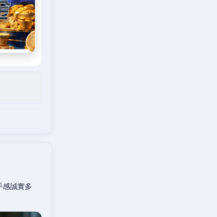
手感誠實多