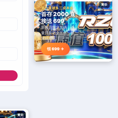
贊助
第一筆就多三成本金
首存 2000 直
接送 699
新會員限定加碼，碼
量只要彩金五倍，領
完就能玩。
領 699 →
贊助