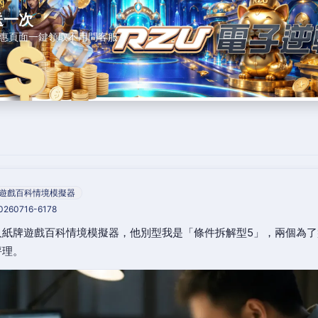
的
送一次
惠頁面一鍵領取不用問客服。
遊戲百科情境模擬器
20260716-6178
人紙牌遊戲百科情境模擬器，他別型我是「條件拆解型5」，兩個為了
評理。