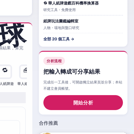
🔁 華人紙牌遊戲百科機率換算器
研究工具・免費使用
紙牌玩法圖鑑編輯室
人物・場地與盤口研究
全部 20 個工具 →
得結果，算完
分析流程
🔁
🧰
🧮
🧰
🎲
🔁

把輸入轉成可分享結果
完成任一工具後，可開啟獨立結果頁並分享；本站
人紙牌遊
華人紙牌遊
華人紙牌遊
華人紙牌遊
華人紙牌遊
華人紙牌遊
華人
不建立會員帳號。
開始分析
合作推薦