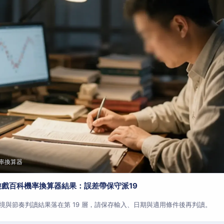
機率換算器
戲百科機率換算器結果：誤差帶保守派19
境與節奏判讀結果落在第 19 層，請保存輸入、日期與適用條件後再判讀。