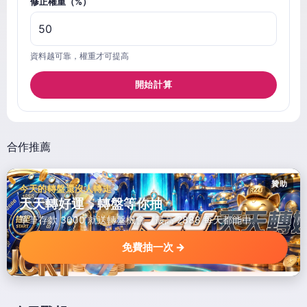
修正權重（%）
資料越可靠，權重才可提高
開始計算
合作推薦
贊助
今天的轉盤還沒人轉走
天天轉好運，轉盤等你抽
單筆存款 3000 就送轉盤機會，最高 2888 每天都能中。
免費抽一次 →