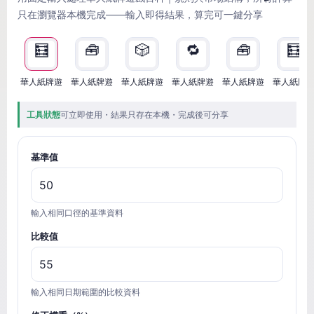
只在瀏覽器本機完成——輸入即得結果，算完可一鍵分享
🧮
🧰
🎲
🔁
🧰
🧮
華人紙牌遊
華人紙牌遊
華人紙牌遊
華人紙牌遊
華人紙牌遊
華人紙牌
工具狀態
可立即使用・結果只存在本機・完成後可分享
基準值
輸入相同口徑的基準資料
比較值
輸入相同日期範圍的比較資料