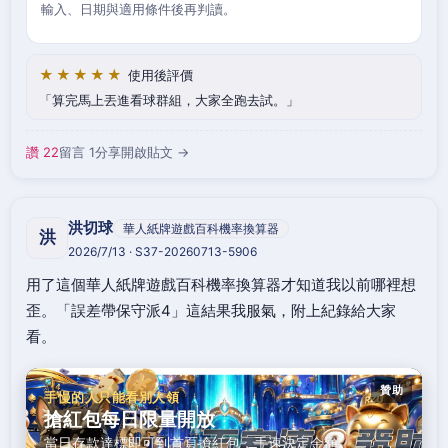
輸入、日期與適用條件後再判讀。
★★★★★
使用後評價
算完馬上丟進看球群組，大家全跑去試。
讚 22
留言 1
分享
開啟貼文 →
洪切球
華人紙牌遊戲百科機率換算器
洪
2026/7/13 · S37-20260713-5906
用了這個華人紙牌遊戲百科機率換算器才知道我以前哪裡想
歪。「誤差帶保守派4」這結果我服氣，附上紀錄給大家
看。
贊助
手慢的人只能看別人領
搶紅包每日限量開放
當日存款達標即可到首頁搶紅包，手速決定金額。