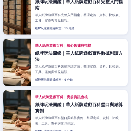
紙牌玩法圖鑑｜華人紙牌遊戲百科完整入門指
南
華人紙牌遊戲百科完整入門指南，整理定義、資料、比較表、
工具、案例與常見錯誤。
紙牌玩法圖鑑編輯室・16 分鐘
華人紙牌遊戲百科｜核心數據與指標
紙牌玩法圖鑑｜華人紙牌遊戲百科數據判讀方
法
華人紙牌遊戲百科數據判讀方法，整理定義、資料、比較表、
工具、案例與常見錯誤。
紙牌玩法圖鑑編輯室・6 分鐘
華人紙牌遊戲百科｜賽前資訊查核
紙牌玩法圖鑑｜華人紙牌遊戲百科盤口與結算
實例
華人紙牌遊戲百科盤口與結算實例，整理定義、資料、比較
表、工具、案例與常見錯誤。
紙牌玩法圖鑑編輯室・6 分鐘