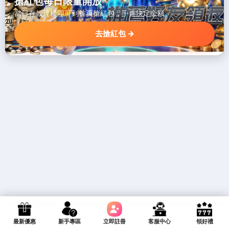
搶紅包每日限量開放
當日存款達標即可到首頁搶紅包，手速決定金額。
去搶紅包 →
報
帖
算
欄
人
最新優惠
新手專區
立即註冊
客服中心
領好禮
首頁
探索
工具
專欄
人物