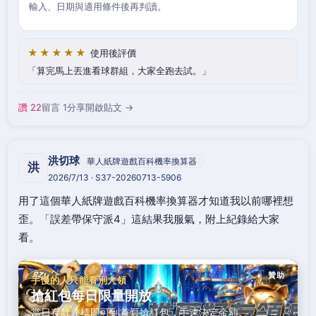
輸入、日期與適用條件後再判讀。
★★★★★
使用後評價
算完馬上丟進看球群組，大家全跑去試。
讚 22
留言 1
分享
開啟貼文 →
洪切球
華人紙牌遊戲百科機率換算器
洪
2026/7/13 · S37-20260713-5906
用了這個華人紙牌遊戲百科機率換算器才知道我以前哪裡想
歪。「誤差帶保守派4」這結果我服氣，附上紀錄給大家
看。
贊助
手慢的人只能看別人領
搶紅包每日限量開放
當日存款達標即可到首頁搶紅包，手速決定金額。