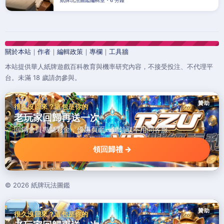
關於本站
｜
作者
｜
編輯政策
｜
專欄
｜
工具牆
本站提供華人紙牌遊戲百科教育與機率研究內容，不接受投注、不代理平
台。未滿 18 歲請勿參與。
贊助
很久沒回來？這包是你的
老玩家回歸再送一次
回鍋會員專屬彩金，優惠頁面一鍵領取不用問客服。
領回歸禮 →
© 2026 紙牌玩法圖鑑
贊助
很久沒回來？這包是你的