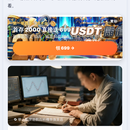
看。
贊助
第一筆就多三成本金
首存 2000 直接送 699
新會員限定加碼，碼量只要彩金五倍，領完就能玩。
領 699 →
🔁 華人紙牌遊戲百科機率換算器