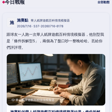
今日戰報
全部動態
施賽點
華人紙牌遊戲百科情境模擬器
施
2026/7/16 · S37-20260716-6178
跟球友一人跑一次華人紙牌遊戲百科情境模擬器，他別型我
是「條件拆解型5」，兩個為了盤口吵一整晚哈哈。丟給你
們評評理。
🎲 華人紙牌遊戲百科情境模擬器
施賽點的華人紙牌遊戲百科情境模擬器結果：條件拆解