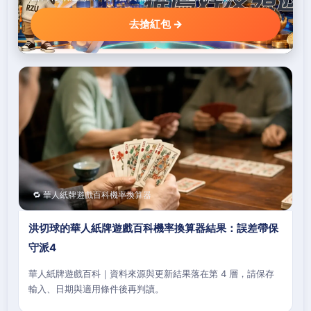
去搶紅包 →
🔁 華人紙牌遊戲百科機率換算器
洪切球的華人紙牌遊戲百科機率換算器結果：誤差帶保
守派4
華人紙牌遊戲百科｜資料來源與更新結果落在第 4 層，請保存
輸入、日期與適用條件後再判讀。