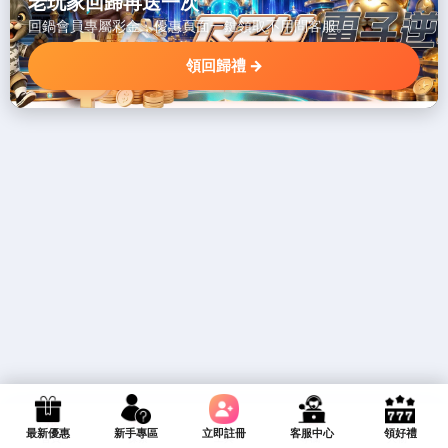
老玩家回歸再送一次
回鍋會員專屬彩金，優惠頁面一鍵領取不用問客服。
領回歸禮 →
報
帖
算
欄
人
最新優惠
新手專區
立即註冊
客服中心
領好禮
首頁
探索
工具
專欄
人物