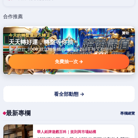
合作推薦
贊助
今天的轉盤還沒人轉走
天天轉好運，轉盤等你抽
單筆存款 3000 就送轉盤機會，最高 2888 每天都能中。
免費抽一次 →
看全部動態 →
最新專欄
專欄總覽
華人紙牌遊戲百科｜規則與市場結構