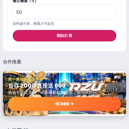
修正權重（%）
資料越可靠，權重才可提高
開始計算
合作推薦
贊助
第一筆就多三成本金
首存 2000 直接送 699
新會員限定加碼，碼量只要彩金五倍，領完就能玩。
領 699 →