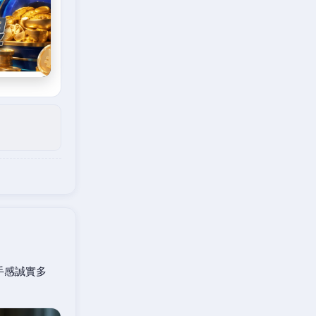
手感誠實多