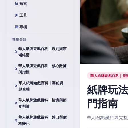
探索
帖
工具
算
專欄
欄
戰報分類
華人紙牌遊戲百科｜規則與市
📁
場結構
華人紙牌遊戲百科｜核心數據
📁
與指標
華人紙牌遊戲百科｜規
華人紙牌遊戲百科｜賽前資
紙牌玩
📁
訊查核
門指南
華人紙牌遊戲百科｜情境與節
📁
奏判讀
華人紙牌遊戲百科｜盤口與價
華人紙牌遊戲百科完整
📁
格變化