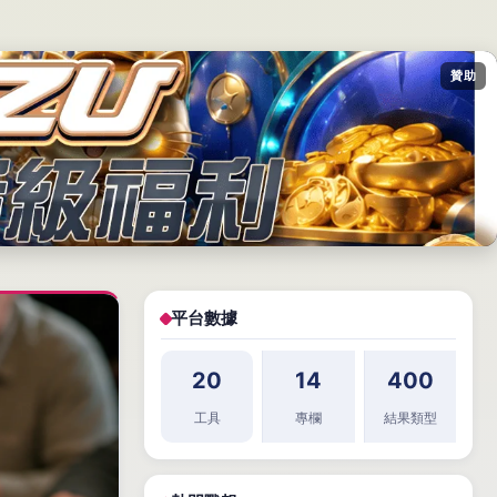
贊助
平台數據
20
14
400
工具
專欄
結果類型