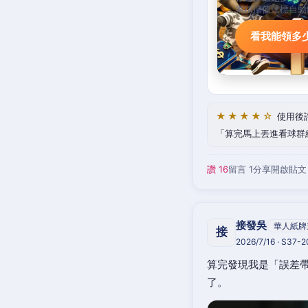
累積儲值達標自動
看我能領多少
★★★★☆
使用後
算完馬上丟進看球群
讚 16
留言 1
分享
開啟貼文
接發吳
華人紙牌
接
2026/7/16 · S37-
算完發現我是「誤差帶
了。