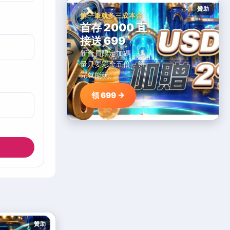
贊助
第一筆就多三成本金
首存 2000 直
接送 699
新會員限定加碼，碼
量只要彩金五倍，領
完就能玩。
領 699 →
贊助