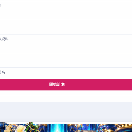
料
較資料
提高
開始計算