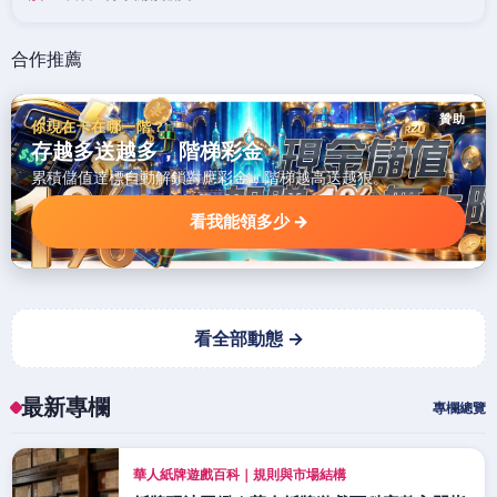
合作推薦
贊助
你現在卡在哪一階？
存越多送越多，階梯彩金
累積儲值達標自動解鎖對應彩金，階梯越高送越狠。
看我能領多少 →
看全部動態 →
最新專欄
專欄總覽
華人紙牌遊戲百科｜規則與市場結構