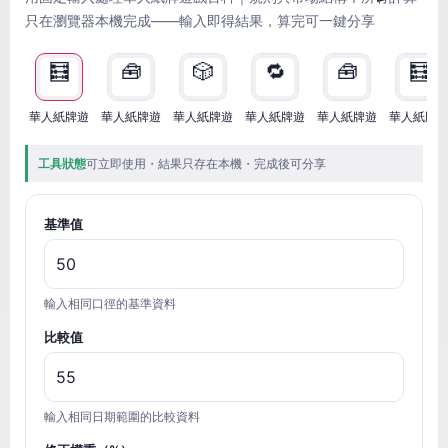
只在瀏覽器本機完成——輸入即得結果，算完可一鍵分享
🧮
🧰
🎲
🔁
🧰
🧮
華人紙牌遊
華人紙牌遊
華人紙牌遊
華人紙牌遊
華人紙牌遊
華人紙牌
工具狀態
可立即使用・結果只存在本機・完成後可分享
基準值
輸入相同口徑的基準資料
比較值
輸入相同日期範圍的比較資料