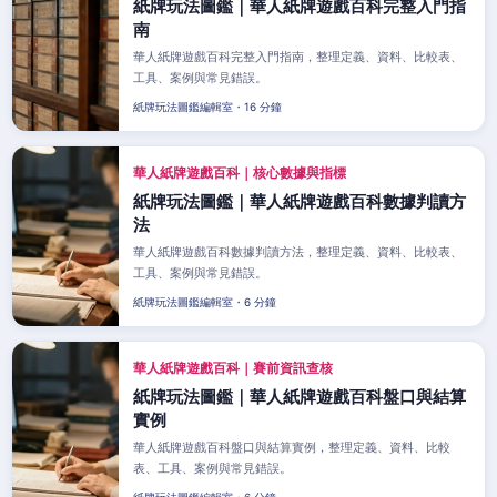
紙牌玩法圖鑑｜華人紙牌遊戲百科完整入門指
南
華人紙牌遊戲百科完整入門指南，整理定義、資料、比較表、
工具、案例與常見錯誤。
紙牌玩法圖鑑編輯室・16 分鐘
華人紙牌遊戲百科｜核心數據與指標
紙牌玩法圖鑑｜華人紙牌遊戲百科數據判讀方
法
華人紙牌遊戲百科數據判讀方法，整理定義、資料、比較表、
工具、案例與常見錯誤。
紙牌玩法圖鑑編輯室・6 分鐘
華人紙牌遊戲百科｜賽前資訊查核
紙牌玩法圖鑑｜華人紙牌遊戲百科盤口與結算
實例
華人紙牌遊戲百科盤口與結算實例，整理定義、資料、比較
表、工具、案例與常見錯誤。
紙牌玩法圖鑑編輯室・6 分鐘