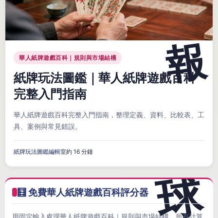
華人紙牌遊戲百科｜規則與市場結構
紙牌玩法圖鑑｜華人紙牌遊戲百科
完整入門指南
華人紙牌遊戲百科完整入門指南，整理定義、資料、比較表、工
具、案例與常見錯誤。
紙牌玩法圖鑑編輯室
約 16 分鐘
🧮 免費華人紙牌遊戲百科評分器
用固定輸入處理華人紙牌遊戲百科｜規則與市場結構，所有計算