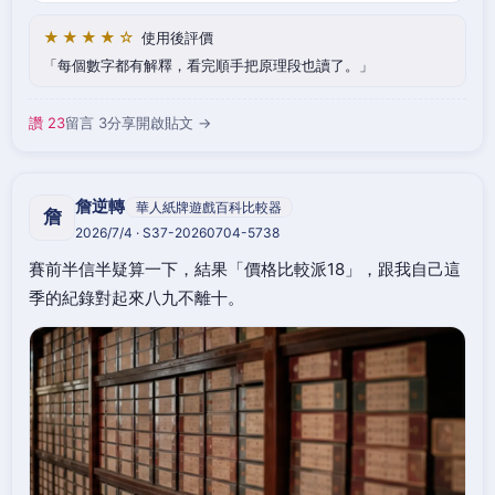
★★★★☆
使用後評價
每個數字都有解釋，看完順手把原理段也讀了。
讚 23
留言 3
分享
開啟貼文 →
詹逆轉
華人紙牌遊戲百科比較器
詹
2026/7/4 · S37-20260704-5738
賽前半信半疑算一下，結果「價格比較派18」，跟我自己這
季的紀錄對起來八九不離十。