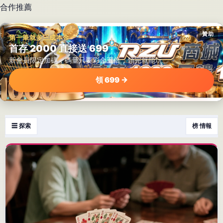
合作推薦
贊助
第一筆就多三成本金
首存 2000 直接送 699
新會員限定加碼，碼量只要彩金五倍，領完就能玩。
領 699 →
☰ 探索
榜 情報