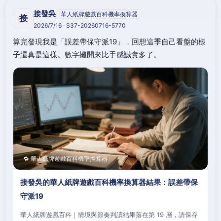
接發吳
華人紙牌遊戲百科機率換算器
接
2026/7/16 · S37-20260716-5770
算完發現我是「誤差帶保守派19」，回想這季自己看盤的樣
子還真是這樣。數字攤開來比手感誠實多了。
🔁 華人紙牌遊戲百科機率換算器
接發吳的華人紙牌遊戲百科機率換算器結果：誤差帶保
守派19
華人紙牌遊戲百科｜情境與節奏判讀結果落在第 19 層，請保存