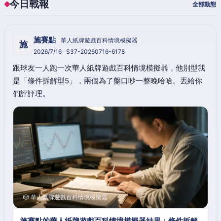
今日戰報
全部動態
施賽點
華人紙牌遊戲百科情境模擬器
施
2026/7/16 · S37-20260716-6178
跟球友一人跑一次華人紙牌遊戲百科情境模擬器，他別型我
是「條件拆解型5」，兩個為了盤口吵一整晚哈哈。丟給你
們評評理。
🎲 華人紙牌遊戲百科情境模擬器
施賽點的華人紙牌遊戲百科情境模擬器結果：條件拆解