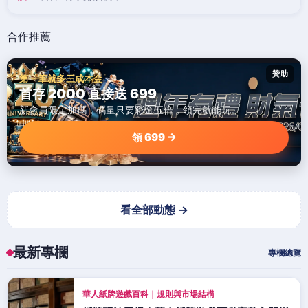
合作推薦
贊助
第一筆就多三成本金
首存 2000 直接送 699
新會員限定加碼，碼量只要彩金五倍，領完就能玩。
領 699 →
看全部動態 →
最新專欄
專欄總覽
華人紙牌遊戲百科｜規則與市場結構