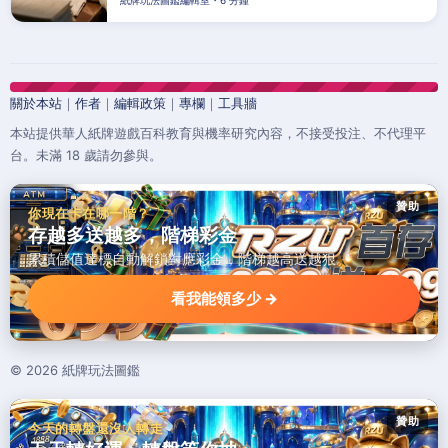
關於本站
｜
作者
｜
編輯政策
｜
專欄
｜
工具牆
本站提供華人紙牌遊戲百科教育與機率研究內容，不接受投注、不代理平
台。未滿 18 歲請勿參與。
贊助
你現在卡在哪一階？
存越多送越多，階梯彩金
累積儲值達標自動解鎖對應彩金，階梯越高送越狠。
看我能領多少 →
© 2026 紙牌玩法圖鑑
贊助
今天的轉盤還沒人轉走