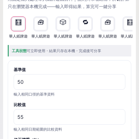
只在瀏覽器本機完成——輸入即得結果，算完可一鍵分享
🧮
🧰
🎲
🔁
🧰
🧮
華人紙牌遊
華人紙牌遊
華人紙牌遊
華人紙牌遊
華人紙牌遊
華人紙牌
工具狀態
可立即使用・結果只存在本機・完成後可分享
基準值
輸入相同口徑的基準資料
比較值
輸入相同日期範圍的比較資料