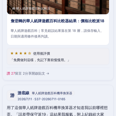
🧰 華人紙牌遊戲百科比較器
詹逆轉的華人紙牌遊戲百科比較器結果：價格比較派18
華人紙牌遊戲百科｜常見錯誤結果落在第 18 層，請保存輸入、
日期與適用條件後再判讀。
★★★★☆
使用後評價
免費做到這樣，先記下賽前慢慢用。
讚 27
留言 2
分享
開啟貼文 →
游底線
華人紙牌遊戲百科機率換算器
游
2026/7/11 · S37-20260711-0165
用了這個華人紙牌遊戲百科機率換算器才知道我以前哪裡想
歪。「誤差帶保守派19」這結果我服氣，附上紀錄給大家