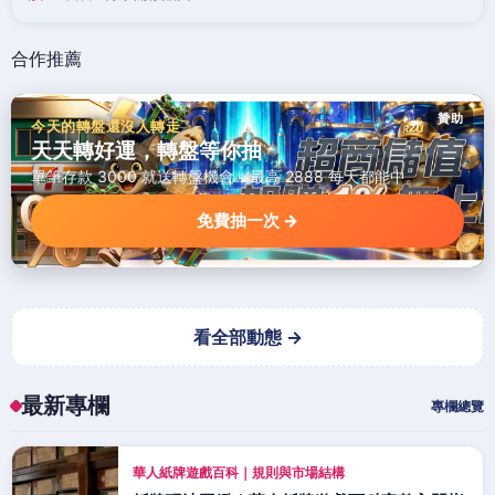
合作推薦
贊助
今天的轉盤還沒人轉走
天天轉好運，轉盤等你抽
單筆存款 3000 就送轉盤機會，最高 2888 每天都能中。
免費抽一次 →
看全部動態 →
最新專欄
專欄總覽
華人紙牌遊戲百科｜規則與市場結構