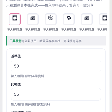
只在瀏覽器本機完成——輸入即得結果，算完可一鍵分享
🧮
🧰
🎲
🔁
🧰
🧮
華人紙牌遊
華人紙牌遊
華人紙牌遊
華人紙牌遊
華人紙牌遊
華人紙牌
工具狀態
可立即使用・結果只存在本機・完成後可分享
基準值
輸入相同口徑的基準資料
比較值
輸入相同日期範圍的比較資料