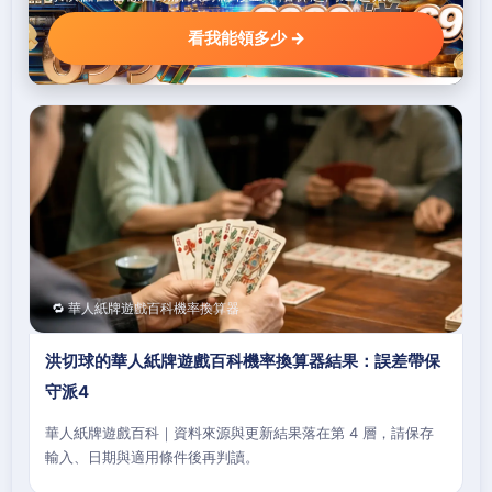
看我能領多少 →
🔁 華人紙牌遊戲百科機率換算器
洪切球的華人紙牌遊戲百科機率換算器結果：誤差帶保
守派4
華人紙牌遊戲百科｜資料來源與更新結果落在第 4 層，請保存
輸入、日期與適用條件後再判讀。