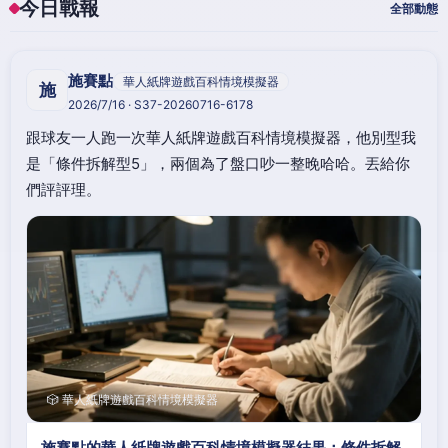
今日戰報
全部動態
施賽點
華人紙牌遊戲百科情境模擬器
施
2026/7/16 · S37-20260716-6178
跟球友一人跑一次華人紙牌遊戲百科情境模擬器，他別型我
是「條件拆解型5」，兩個為了盤口吵一整晚哈哈。丟給你
們評評理。
🎲 華人紙牌遊戲百科情境模擬器
施賽點的華人紙牌遊戲百科情境模擬器結果：條件拆解