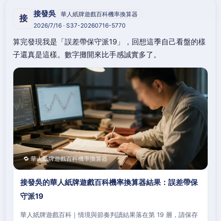
接發吳
華人紙牌遊戲百科機率換算器
接
2026/7/16 · S37-20260716-5770
算完發現我是「誤差帶保守派19」，回想這季自己看盤的樣
子還真是這樣。數字攤開來比手感誠實多了。
🔁 華人紙牌遊戲百科機率換算器
接發吳的華人紙牌遊戲百科機率換算器結果：誤差帶保
守派19
華人紙牌遊戲百科｜情境與節奏判讀結果落在第 19 層，請保存