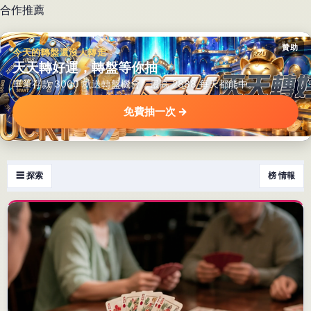
合作推薦
贊助
今天的轉盤還沒人轉走
天天轉好運，轉盤等你抽
單筆存款 3000 就送轉盤機會，最高 2888 每天都能中。
免費抽一次 →
☰ 探索
榜 情報