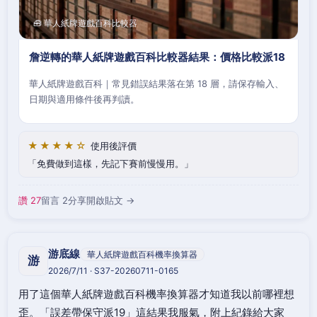
🧰 華人紙牌遊戲百科比較器
詹逆轉的華人紙牌遊戲百科比較器結果：價格比較派18
華人紙牌遊戲百科｜常見錯誤結果落在第 18 層，請保存輸入、
日期與適用條件後再判讀。
★★★★☆
使用後評價
免費做到這樣，先記下賽前慢慢用。
讚 27
留言 2
分享
開啟貼文 →
游底線
華人紙牌遊戲百科機率換算器
游
2026/7/11 · S37-20260711-0165
用了這個華人紙牌遊戲百科機率換算器才知道我以前哪裡想
歪。「誤差帶保守派19」這結果我服氣，附上紀錄給大家