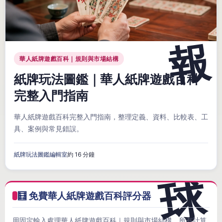
華人紙牌遊戲百科｜規則與市場結構
紙牌玩法圖鑑｜華人紙牌遊戲百科
完整入門指南
華人紙牌遊戲百科完整入門指南，整理定義、資料、比較表、工
具、案例與常見錯誤。
紙牌玩法圖鑑編輯室
約 16 分鐘
🧮 免費華人紙牌遊戲百科評分器
用固定輸入處理華人紙牌遊戲百科｜規則與市場結構，所有計算