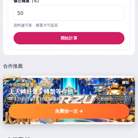
修正權重（%）
資料越可靠，權重才可提高
開始計算
合作推薦
贊助
今天的轉盤還沒人轉走
天天轉好運，轉盤等你抽
單筆存款 3000 就送轉盤機會，最高 2888 每天都能中。
免費抽一次 →