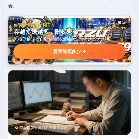
看。
贊助
你現在卡在哪一階？
存越多送越多，階梯彩金
累積儲值達標自動解鎖對應彩金，階梯越高送越狠。
看我能領多少 →
🔁 華人紙牌遊戲百科機率換算器