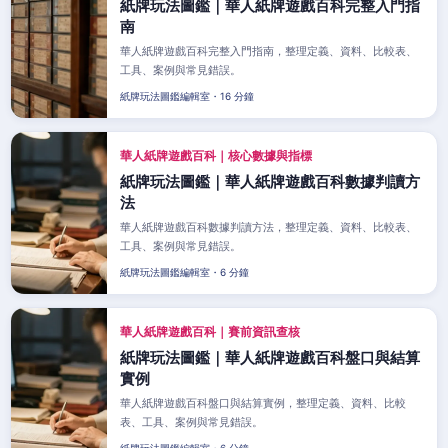
紙牌玩法圖鑑｜華人紙牌遊戲百科完整入門指
南
華人紙牌遊戲百科完整入門指南，整理定義、資料、比較表、
工具、案例與常見錯誤。
紙牌玩法圖鑑編輯室・16 分鐘
華人紙牌遊戲百科｜核心數據與指標
紙牌玩法圖鑑｜華人紙牌遊戲百科數據判讀方
法
華人紙牌遊戲百科數據判讀方法，整理定義、資料、比較表、
工具、案例與常見錯誤。
紙牌玩法圖鑑編輯室・6 分鐘
華人紙牌遊戲百科｜賽前資訊查核
紙牌玩法圖鑑｜華人紙牌遊戲百科盤口與結算
實例
華人紙牌遊戲百科盤口與結算實例，整理定義、資料、比較
表、工具、案例與常見錯誤。
紙牌玩法圖鑑編輯室・6 分鐘