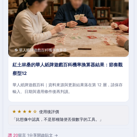
🔁 華人紙牌遊戲百科機率換算器
紅土林桑的華人紙牌遊戲百科機率換算器結果：節奏觀
察型12
華人紙牌遊戲百科｜資料來源與更新結果落在第 12 層，請保存
輸入、日期與適用條件後再判讀。
★★★★☆
使用後評價
比想像中認真，不是那種隨便丟個數字的工具。
讚 20
留言 1
分享
開啟貼文 →