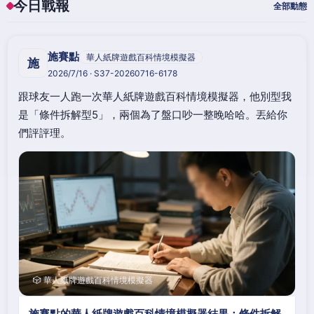
今日戰報
全部動態
施賽點
華人紙牌遊戲百科情境模擬器
施
2026/7/16 · S37-20260716-6178
跟球友一人跑一次華人紙牌遊戲百科情境模擬器，他別型我
是「條件拆解型5」，兩個為了盤口吵一整晚哈哈。丟給你
們評評理。
🎲 華人紙牌遊戲百科情境模擬器
施賽點的華人紙牌遊戲百科情境模擬器結果：條件拆解