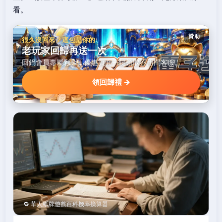
看。
贊助
很久沒回來？這包是你的
老玩家回歸再送一次
回鍋會員專屬彩金，優惠頁面一鍵領取不用問客服。
領回歸禮 →
🔁 華人紙牌遊戲百科機率換算器