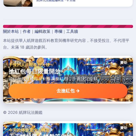
關於本站
｜
作者
｜
編輯政策
｜
專欄
｜
工具牆
本站提供華人紙牌遊戲百科教育與機率研究內容，不接受投注、不代理平
台。未滿 18 歲請勿參與。
贊助
手慢的人只能看別人領
搶紅包每日限量開放
當日存款達標即可到首頁搶紅包，手速決定金額。
去搶紅包 →
© 2026 紙牌玩法圖鑑
贊助
今天的轉盤還沒人轉走