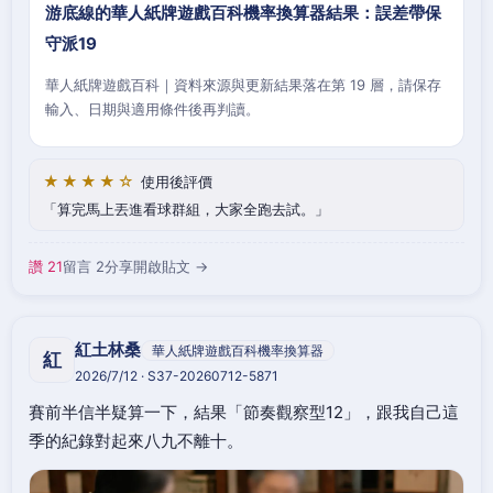
游底線的華人紙牌遊戲百科機率換算器結果：誤差帶保
守派19
華人紙牌遊戲百科｜資料來源與更新結果落在第 19 層，請保存
輸入、日期與適用條件後再判讀。
★★★★☆
使用後評價
算完馬上丟進看球群組，大家全跑去試。
讚 21
留言 2
分享
開啟貼文 →
紅土林桑
華人紙牌遊戲百科機率換算器
紅
2026/7/12 · S37-20260712-5871
賽前半信半疑算一下，結果「節奏觀察型12」，跟我自己這
季的紀錄對起來八九不離十。