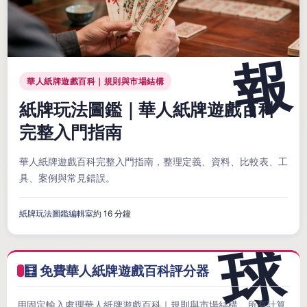
華人紙牌遊戲百科｜規則與市場結構
紙牌玩法圖鑑｜華人紙牌遊戲百科
完整入門指南
華人紙牌遊戲百科完整入門指南，整理定義、資料、比較表、工
具、案例與常見錯誤。
紙牌玩法圖鑑編輯室
約 16 分鐘
🧮 免費華人紙牌遊戲百科評分器
用固定輸入處理華人紙牌遊戲百科｜規則與市場結構，所有計算