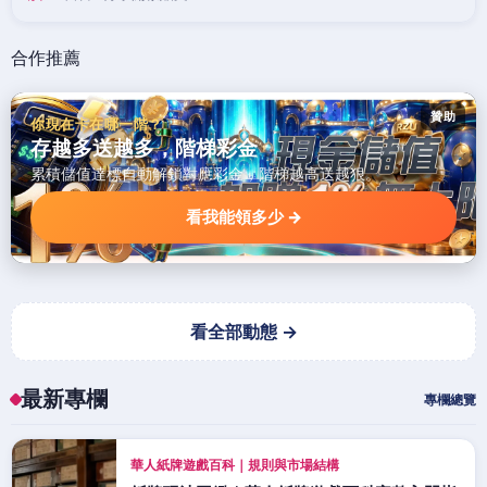
合作推薦
贊助
你現在卡在哪一階？
存越多送越多，階梯彩金
累積儲值達標自動解鎖對應彩金，階梯越高送越狠。
看我能領多少 →
看全部動態 →
最新專欄
專欄總覽
華人紙牌遊戲百科｜規則與市場結構