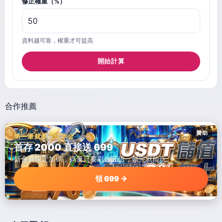
修正權重（%）
資料越可靠，權重才可提高
開始計算
合作推薦
贊助
第一筆就多三成本金
首存 2000 直接送 699
新會員限定加碼，碼量只要彩金五倍，領完就能玩。
領 699 →