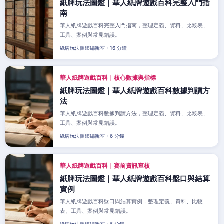
紙牌玩法圖鑑｜華人紙牌遊戲百科完整入門指
南
華人紙牌遊戲百科完整入門指南，整理定義、資料、比較表、
工具、案例與常見錯誤。
紙牌玩法圖鑑編輯室・16 分鐘
華人紙牌遊戲百科｜核心數據與指標
紙牌玩法圖鑑｜華人紙牌遊戲百科數據判讀方
法
華人紙牌遊戲百科數據判讀方法，整理定義、資料、比較表、
工具、案例與常見錯誤。
紙牌玩法圖鑑編輯室・6 分鐘
華人紙牌遊戲百科｜賽前資訊查核
紙牌玩法圖鑑｜華人紙牌遊戲百科盤口與結算
實例
華人紙牌遊戲百科盤口與結算實例，整理定義、資料、比較
表、工具、案例與常見錯誤。
紙牌玩法圖鑑編輯室・6 分鐘