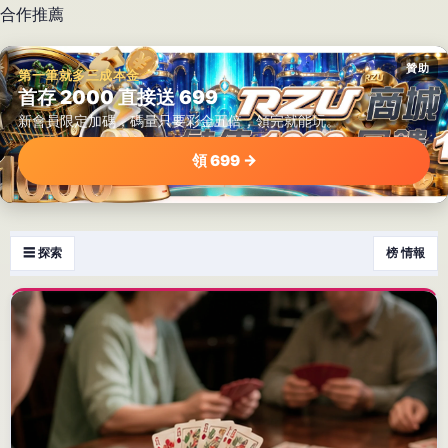
合作推薦
贊助
第一筆就多三成本金
首存 2000 直接送 699
新會員限定加碼，碼量只要彩金五倍，領完就能玩。
領 699 →
☰ 探索
榜 情報