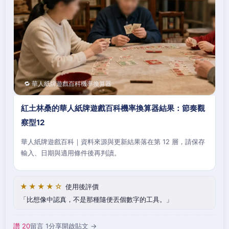
🔁 華人紙牌遊戲百科機率換算器
紅土林桑的華人紙牌遊戲百科機率換算器結果：節奏觀
察型12
華人紙牌遊戲百科｜資料來源與更新結果落在第 12 層，請保存
輸入、日期與適用條件後再判讀。
★★★★☆
使用後評價
比想像中認真，不是那種隨便丟個數字的工具。
讚 20
留言 1
分享
開啟貼文 →