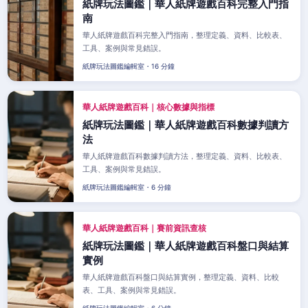
紙牌玩法圖鑑｜華人紙牌遊戲百科完整入門指
南
華人紙牌遊戲百科完整入門指南，整理定義、資料、比較表、
工具、案例與常見錯誤。
紙牌玩法圖鑑編輯室・16 分鐘
華人紙牌遊戲百科｜核心數據與指標
紙牌玩法圖鑑｜華人紙牌遊戲百科數據判讀方
法
華人紙牌遊戲百科數據判讀方法，整理定義、資料、比較表、
工具、案例與常見錯誤。
紙牌玩法圖鑑編輯室・6 分鐘
華人紙牌遊戲百科｜賽前資訊查核
紙牌玩法圖鑑｜華人紙牌遊戲百科盤口與結算
實例
華人紙牌遊戲百科盤口與結算實例，整理定義、資料、比較
表、工具、案例與常見錯誤。
紙牌玩法圖鑑編輯室・6 分鐘