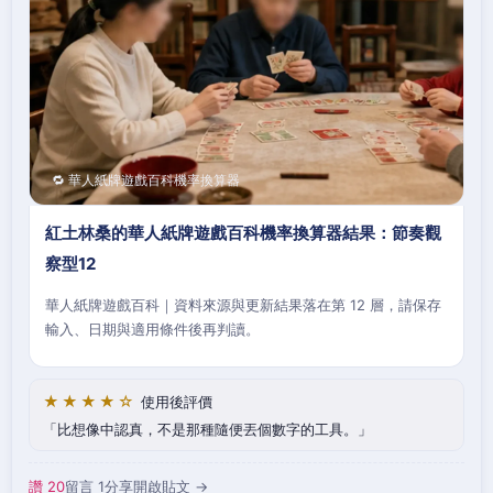
🔁 華人紙牌遊戲百科機率換算器
紅土林桑的華人紙牌遊戲百科機率換算器結果：節奏觀
察型12
華人紙牌遊戲百科｜資料來源與更新結果落在第 12 層，請保存
輸入、日期與適用條件後再判讀。
★★★★☆
使用後評價
比想像中認真，不是那種隨便丟個數字的工具。
讚 20
留言 1
分享
開啟貼文 →