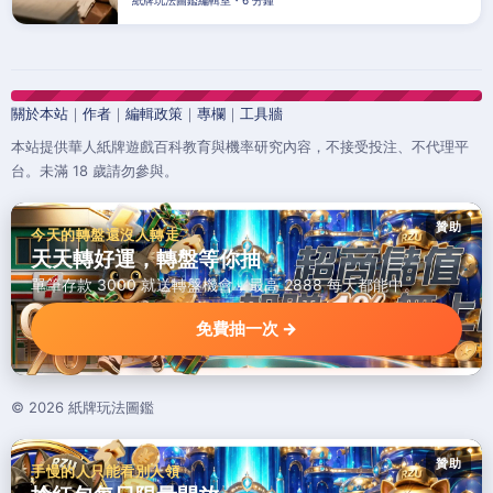
關於本站
｜
作者
｜
編輯政策
｜
專欄
｜
工具牆
本站提供華人紙牌遊戲百科教育與機率研究內容，不接受投注、不代理平
台。未滿 18 歲請勿參與。
贊助
今天的轉盤還沒人轉走
天天轉好運，轉盤等你抽
單筆存款 3000 就送轉盤機會，最高 2888 每天都能中。
免費抽一次 →
© 2026 紙牌玩法圖鑑
贊助
手慢的人只能看別人領