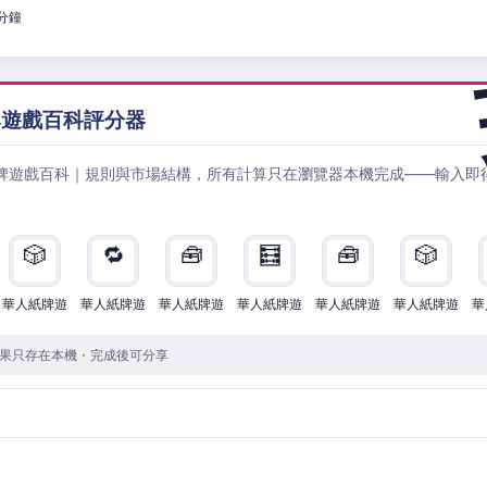
 分鐘
牌遊戲百科評分器
牌遊戲百科｜規則與市場結構，所有計算只在瀏覽器本機完成——輸入即
🎲
🔁
🧰
🧮
🧰
🎲
華人紙牌遊
華人紙牌遊
華人紙牌遊
華人紙牌遊
華人紙牌遊
華人紙牌遊
華
果只存在本機・完成後可分享