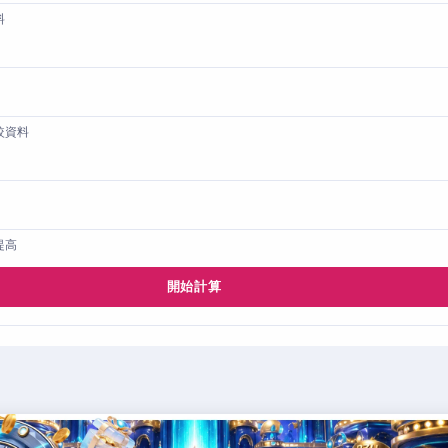
料
較資料
提高
開始計算