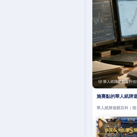
🎲 華人紙牌遊戲百科
施賽點的華人紙牌
華人紙牌遊戲百科｜樣
你現在卡在哪一
存越多送越多，階