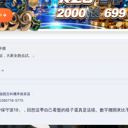
解鎖對應彩金，階梯越高送越狠。
 →
評價
組，大家全跑去試。
 →
遊戲百科機率換算器
20260716-5770
保守派19」，回想這季自己看盤的樣子還真是這樣。數字攤開來比