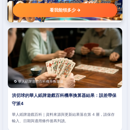
看我能領多少 →
🔁 華人紙牌遊戲百科機率換算器
洪切球的華人紙牌遊戲百科機率換算器結果：誤差帶保
守派4
華人紙牌遊戲百科｜資料來源與更新結果落在第 4 層，請保存
輸入、日期與適用條件後再判讀。