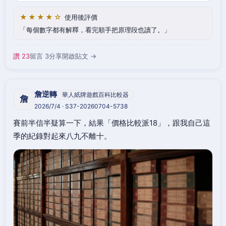
★★★★☆
使用後評價
每個數字都有解釋，看完順手把原理段也讀了。
讚 23
留言 3
分享
開啟貼文 →
詹逆轉
華人紙牌遊戲百科比較器
詹
2026/7/4 · S37-20260704-5738
賽前半信半疑算一下，結果「價格比較派18」，跟我自己這
季的紀錄對起來八九不離十。