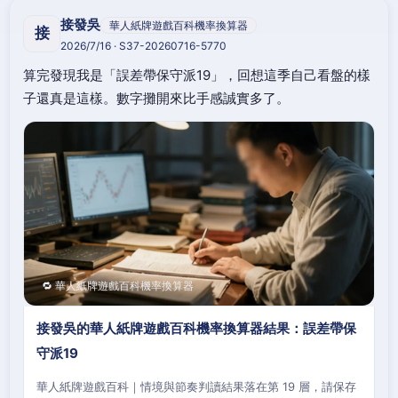
接發吳
華人紙牌遊戲百科機率換算器
接
2026/7/16 · S37-20260716-5770
算完發現我是「誤差帶保守派19」，回想這季自己看盤的樣
子還真是這樣。數字攤開來比手感誠實多了。
🔁 華人紙牌遊戲百科機率換算器
接發吳的華人紙牌遊戲百科機率換算器結果：誤差帶保
守派19
華人紙牌遊戲百科｜情境與節奏判讀結果落在第 19 層，請保存