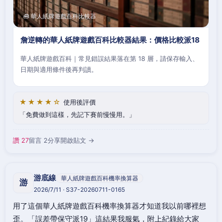
🧰 華人紙牌遊戲百科比較器
詹逆轉的華人紙牌遊戲百科比較器結果：價格比較派18
華人紙牌遊戲百科｜常見錯誤結果落在第 18 層，請保存輸入、
日期與適用條件後再判讀。
★★★★☆
使用後評價
免費做到這樣，先記下賽前慢慢用。
讚 27
留言 2
分享
開啟貼文 →
游底線
華人紙牌遊戲百科機率換算器
游
2026/7/11 · S37-20260711-0165
用了這個華人紙牌遊戲百科機率換算器才知道我以前哪裡想
歪。「誤差帶保守派19」這結果我服氣，附上紀錄給大家