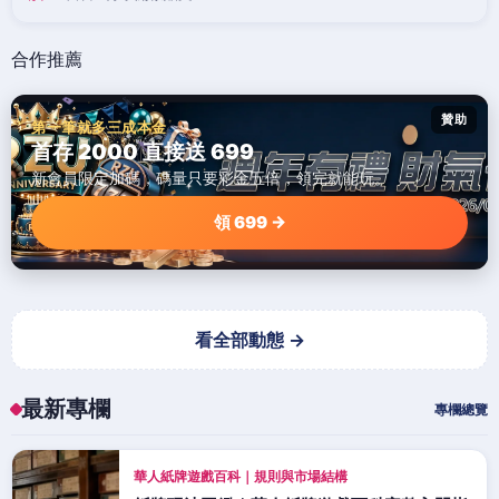
合作推薦
贊助
第一筆就多三成本金
首存 2000 直接送 699
新會員限定加碼，碼量只要彩金五倍，領完就能玩。
領 699 →
看全部動態 →
最新專欄
專欄總覽
華人紙牌遊戲百科｜規則與市場結構