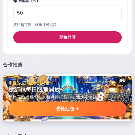
修正權重（%）
資料越可靠，權重才可提高
開始計算
合作推薦
贊助
手慢的人只能看別人領
搶紅包每日限量開放
當日存款達標即可到首頁搶紅包，手速決定金額。
去搶紅包 →