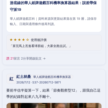
游底線的華人紙牌遊戲百科機率換算器結果：誤差帶保
守派19
華人紙牌遊戲百科｜資料來源與更新結果落在第 19 層，請保存
輸入、日期與適用條件後再判讀。
★★★★☆
使用後評價
算完馬上丟進看球群組，大家全跑去試。
讚 21
留言 2
分享
開啟貼文 →
紅土林桑
華人紙牌遊戲百科機率換算器
紅
2026/7/12 · S37-20260712-5871
賽前半信半疑算一下，結果「節奏觀察型12」，跟我自己這
季的紀錄對起來八九不離十。