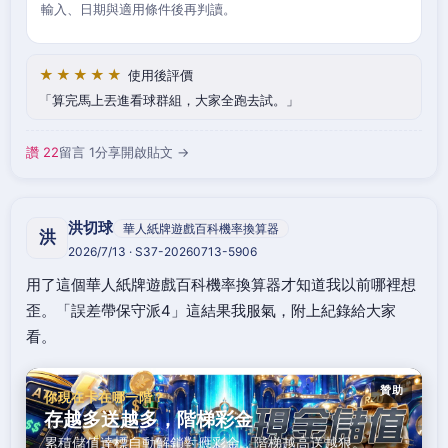
輸入、日期與適用條件後再判讀。
★★★★★
使用後評價
算完馬上丟進看球群組，大家全跑去試。
讚 22
留言 1
分享
開啟貼文 →
洪切球
華人紙牌遊戲百科機率換算器
洪
2026/7/13 · S37-20260713-5906
用了這個華人紙牌遊戲百科機率換算器才知道我以前哪裡想
歪。「誤差帶保守派4」這結果我服氣，附上紀錄給大家
看。
贊助
你現在卡在哪一階？
存越多送越多，階梯彩金
累積儲值達標自動解鎖對應彩金，階梯越高送越狠。