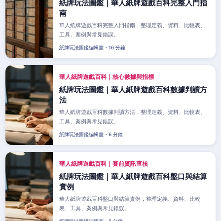
紙牌玩法圖鑑｜華人紙牌遊戲百科完整入門指
南
華人紙牌遊戲百科完整入門指南，整理定義、資料、比較表、
工具、案例與常見錯誤。
紙牌玩法圖鑑編輯室・16 分鐘
華人紙牌遊戲百科｜核心數據與指標
紙牌玩法圖鑑｜華人紙牌遊戲百科數據判讀方
法
華人紙牌遊戲百科數據判讀方法，整理定義、資料、比較表、
工具、案例與常見錯誤。
紙牌玩法圖鑑編輯室・6 分鐘
華人紙牌遊戲百科｜賽前資訊查核
紙牌玩法圖鑑｜華人紙牌遊戲百科盤口與結算
實例
華人紙牌遊戲百科盤口與結算實例，整理定義、資料、比較
表、工具、案例與常見錯誤。
紙牌玩法圖鑑編輯室・6 分鐘