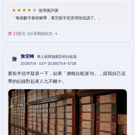
★★★★☆
使用後評價
每個數字都有解釋，看完順手把原理段也讀了。
讚 23
留言 3
分享
開啟貼文 →
詹逆轉
華人紙牌遊戲百科比較器
詹
2026/7/4 · S37-20260704-5738
賽前半信半疑算一下，結果「價格比較派18」，跟我自己這
季的紀錄對起來八九不離十。