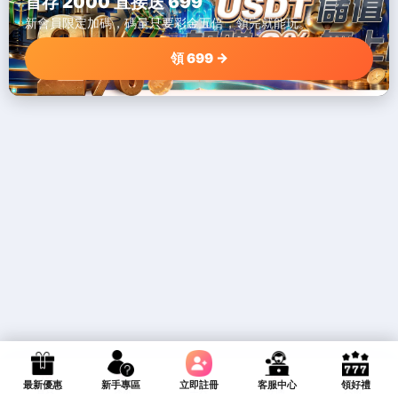
首存 2000 直接送 699
新會員限定加碼，碼量只要彩金五倍，領完就能玩。
領 699 →
報
帖
算
欄
人
最新優惠
新手專區
立即註冊
客服中心
領好禮
首頁
探索
工具
專欄
人物