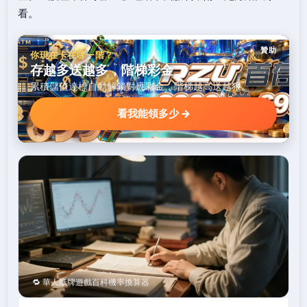
看。
贊助
你現在卡在哪一階？
存越多送越多，階梯彩金
累積儲值達標自動解鎖對應彩金，階梯越高送越狠。
看我能領多少 →
🔁 華人紙牌遊戲百科機率換算器