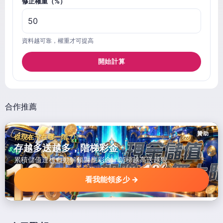
修正權重（%）
資料越可靠，權重才可提高
開始計算
合作推薦
贊助
你現在卡在哪一階？
存越多送越多，階梯彩金
累積儲值達標自動解鎖對應彩金，階梯越高送越狠。
看我能領多少 →