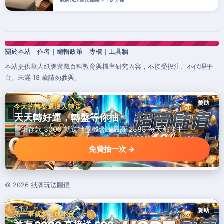
關於本站
｜
作者
｜
編輯政策
｜
專欄
｜
工具牆
本站提供華人紙牌遊戲百科教育與機率研究內容，不接受投注、不代理平
台。未滿 18 歲請勿參與。
贊助
今天的轉盤還沒人轉走
天天轉好運，轉盤等你抽
單筆存款 3000 就送轉盤機會，最高 2888 每天都能中。
免費抽一次 →
© 2026 紙牌玩法圖鑑
贊助
第一筆就多三成本金