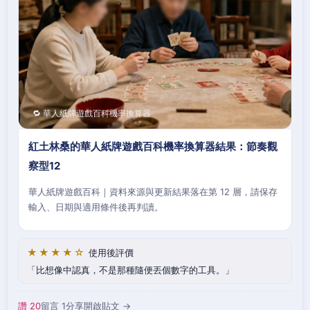
🔁 華人紙牌遊戲百科機率換算器
紅土林桑的華人紙牌遊戲百科機率換算器結果：節奏觀
察型12
華人紙牌遊戲百科｜資料來源與更新結果落在第 12 層，請保存
輸入、日期與適用條件後再判讀。
★★★★☆
使用後評價
比想像中認真，不是那種隨便丟個數字的工具。
讚 20
留言 1
分享
開啟貼文 →