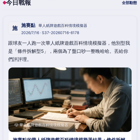
今日戰報
全部動態
施賽點
華人紙牌遊戲百科情境模擬器
施
2026/7/16 · S37-20260716-6178
跟球友一人跑一次華人紙牌遊戲百科情境模擬器，他別型我
是「條件拆解型5」，兩個為了盤口吵一整晚哈哈。丟給你
們評評理。
🎲 華人紙牌遊戲百科情境模擬器
施賽點的華人紙牌遊戲百科情境模擬器結果：條件拆解